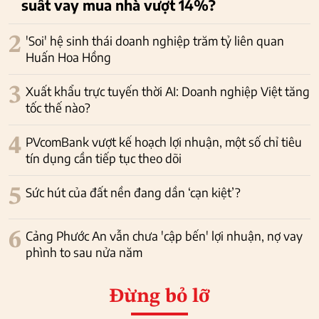
suất vay mua nhà vượt 14%?
2
'Soi' hệ sinh thái doanh nghiệp trăm tỷ liên quan
Huấn Hoa Hồng
3
Xuất khẩu trực tuyến thời AI: Doanh nghiệp Việt tăng
tốc thế nào?
4
PVcomBank vượt kế hoạch lợi nhuận, một số chỉ tiêu
tín dụng cần tiếp tục theo dõi
5
Sức hút của đất nền đang dần ‘cạn kiệt’?
6
Cảng Phước An vẫn chưa 'cập bến' lợi nhuận, nợ vay
phình to sau nửa năm
Đừng bỏ lỡ