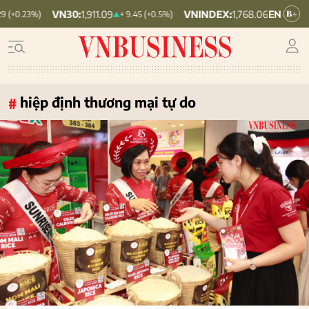
VNINDEX:
1,768.06
HNX30:
455.12
+ 9.45 (+0.5%)
+ 6.83 (+0.39%)
hiệp định thương mại tự do
#