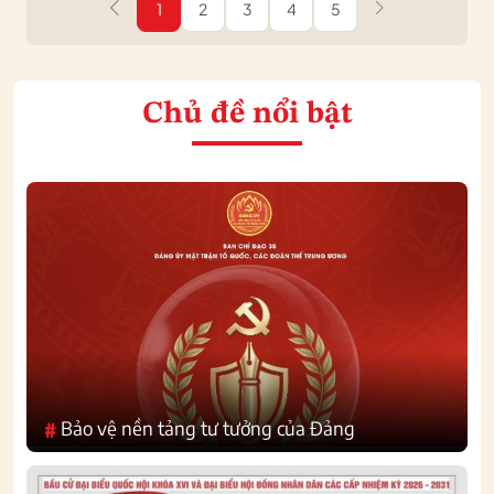
1
2
3
4
5
Chủ đề nổi bật
Bảo vệ nền tảng tư tưởng của Đảng
#