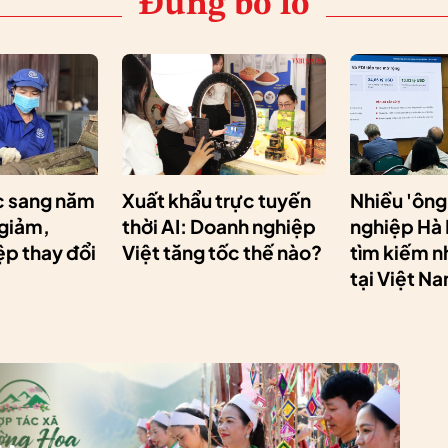
Đừng bỏ lỡ
 sang năm
Xuất khẩu trực tuyến
Nhiều 'ông
 giảm,
thời AI: Doanh nghiệp
nghiệp Hà
p thay đổi
Việt tăng tốc thế nào?
tìm kiếm n
tại Việt N