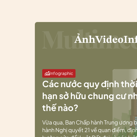
Ảnh
Video
In
Infographic
Các nước quy định thờ
hạn sở hữu chung cư n
thế nào?
Vừa qua, Ban Chấp hành Trung ương 
hành Nghị quyết 21 về quan điểm, địn