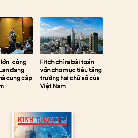
 lớn' công
Fitch chỉ ra bài toán
 Lan đang
vốn cho mục tiêu tăng
hà cung cấp
trưởng hai chữ số của
am
Việt Nam