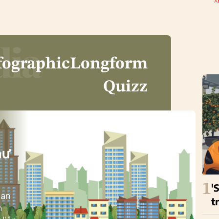
X
fographic
Longform
Quizz
i
hư
1
'
ban
t
h