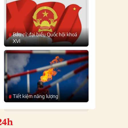
Bầu cử đại biểu Quốc hội khoá
#
XVI
Tiết kiệm năng lượng
#
24h