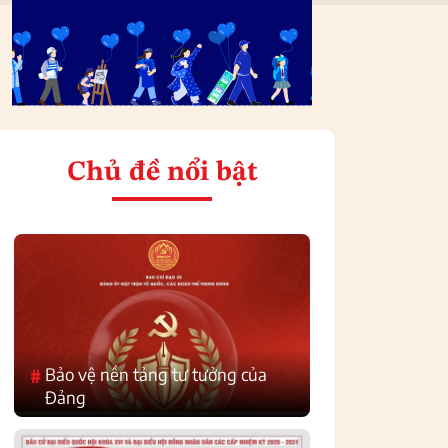
Chủ đề nổi bật
Bảo vệ nền tảng tư tưởng của
#
Đảng