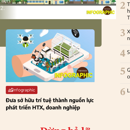
 liên
2
T
2.
h
T
3
X
n
4
S
5
G
c
6
L
Infographic
Đưa sở hữu trí tuệ thành nguồn lực
phát triển HTX, doanh nghiệp