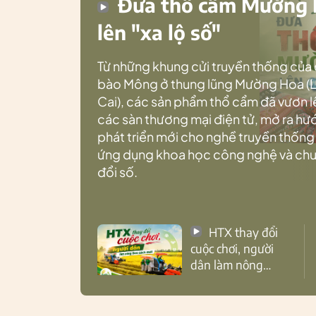
Đưa thổ cẩm Mường
lên "xa lộ số"
Từ những khung cửi truyền thống của
bào Mông ở thung lũng Mường Hoa (
Cai), các sản phẩm thổ cẩm đã vươn l
các sàn thương mại điện tử, mở ra h
phát triển mới cho nghề truyền thống
ứng dụng khoa học công nghệ và ch
đổi số.
HTX thay đổi
cuộc chơi, người
dân làm nông
theo cách mới