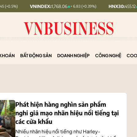
VNINDEX:
1,768.06
HNX30:
455.12
+ 6.83 (+0.39%)
+ 1.63 (+0.36%
KHOÁN
BẤT ĐỘNG SẢN
DOANH NGHIỆP
CÔNG NGHỆ
COO
Phát hiện hàng nghìn sản phẩm
nghi giả mạo nhãn hiệu nổi tiếng tại
các cửa khẩu
Nhiều nhãn hiệu nổi tiếng như Harley-