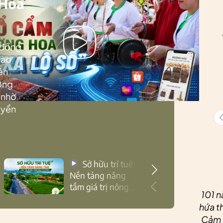
 Hoa
 đồng
Lào
ên
ướng
 nhờ
uyển
Sở hữu trí tuệ:
Nền tảng nâng
tầm giá trị nông
101 n
sản Thái Nguyên
hứa th
Cảm ơ