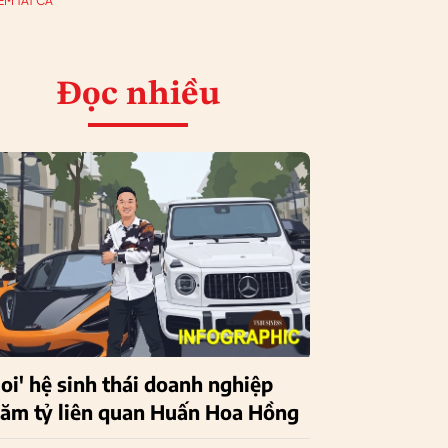
EM TẤT CẢ
Đọc nhiều
Soi' hệ sinh thái doanh nghiệp
răm tỷ liên quan Huấn Hoa Hồng