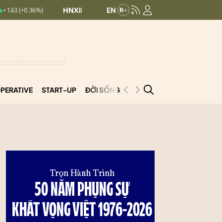
HNXINDEX:
293.44
UPCOMINDEX:
126.99
)
+ 0.25 (+0.09%)
PERATIVE
START-UP
ĐỜI SỐNG
PODCAST
VNCOOP