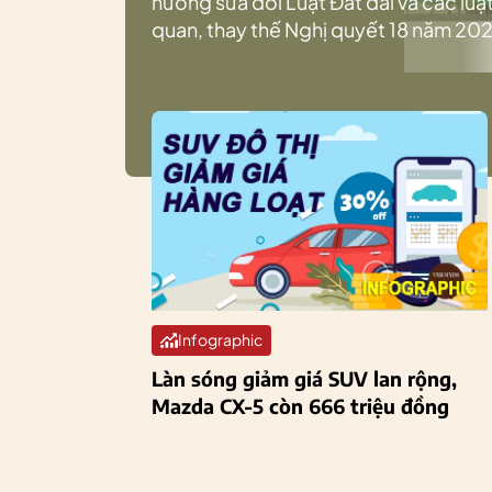
hướng sửa đổi Luật Đất đai và các luật
quan, thay thế Nghị quyết 18 năm 202
Infographic
Làn sóng giảm giá SUV lan rộng,
Mazda CX-5 còn 666 triệu đồng