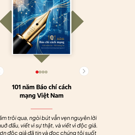
101 năm Báo chí cách
mạng Việt Nam
Tuyên Quang
HTX Nông
phát triển kinh tế
nghiệp hữu cơ
Nhân dịp 
tập thể, tạo động
Tiên Dương: Kh
Quý độc g
ăm trôi qua, ngòi bút vẫn vẹn nguyên lời
lực cho nông
nông nghiệp x
tác xã sức
uở đầu, viết vì sự thật, và viết vì độc giả.
nghiệp bền vững
tạo nên thương
dài và 
n độc giả đã tin và đọc chúng tôi suốt
hiệu