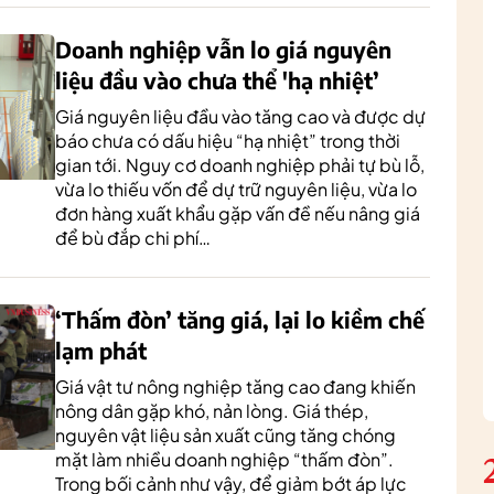
Doanh nghiệp vẫn lo giá nguyên
liệu đầu vào chưa thể 'hạ nhiệt’
Giá nguyên liệu đầu vào tăng cao và được dự
báo chưa có dấu hiệu “hạ nhiệt” trong thời
gian tới. Nguy cơ doanh nghiệp phải tự bù lỗ,
vừa lo thiếu vốn để dự trữ nguyên liệu, vừa lo
đơn hàng xuất khẩu gặp vấn đề nếu nâng giá
để bù đắp chi phí…
‘Thấm đòn’ tăng giá, lại lo kiềm chế
lạm phát
Giá vật tư nông nghiệp tăng cao đang khiến
nông dân gặp khó, nản lòng. Giá thép,
nguyên vật liệu sản xuất cũng tăng chóng
mặt làm nhiều doanh nghiệp “thấm đòn”.
Trong bối cảnh như vậy, để giảm bớt áp lực