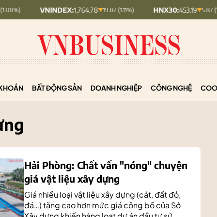
VNINDEX:
1,764.78
HNX30:
453.19
19.87 (1.11%)
5.87 (1.28%)
KHOÁN
BẤT ĐỘNG SẢN
DOANH NGHIỆP
CÔNG NGHỆ
COO
dựng
Hải Phòng: Chất vấn "nóng" chuyện
giá vật liệu xây dựng
Giá nhiều loại vật liệu xây dựng (cát, đất đỏ,
đá…) tăng cao hơn mức giá công bố của Sở
Xây dựng khiến hàng loạt dự án đầu tư sử