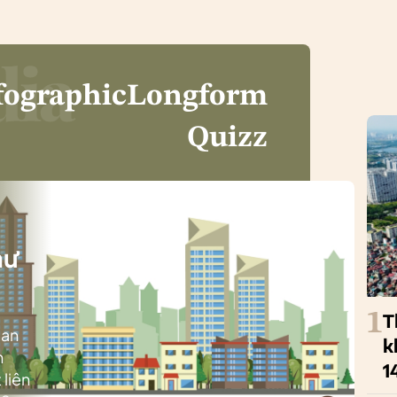
fographic
Longform
Quizz
i
hư
1
T
ban
k
h
1
 liên