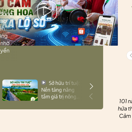
 đồng
Lào
ên
ướng
 nhờ
uyển
Sở hữu trí tuệ:
Nền tảng nâng
tầm giá trị nông
101 n
sản Thái Nguyên
hứa th
Cảm ơ