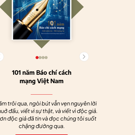
101 năm Báo chí cách
mạng Việt Nam
Tuyên Quang
HTX Nông
phát triển kinh tế
nghiệp hữu cơ
Nhân dịp 
tập thể, tạo động
Tiên Dương: Kh
Quý độc g
ăm trôi qua, ngòi bút vẫn vẹn nguyên lời
lực cho nông
nông nghiệp x
tác xã sức
uở đầu, viết vì sự thật, và viết vì độc giả.
nghiệp bền vững
tạo nên thương
dài và 
n độc giả đã tin và đọc chúng tôi suốt
hiệu
chặng đường qua.