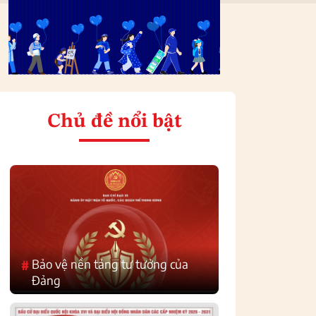
Chủ đề nổi bật
Bảo vệ nền tảng tư tưởng của
#
Đảng