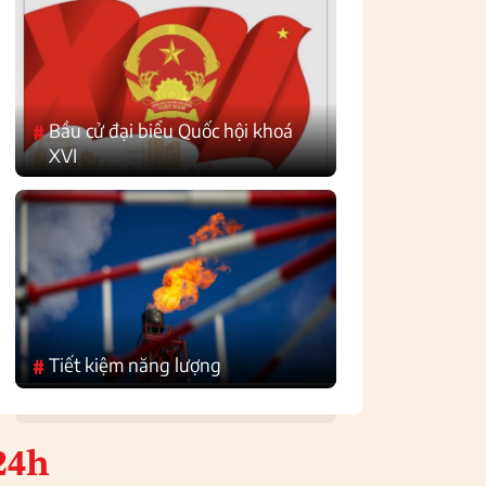
Bầu cử đại biểu Quốc hội khoá
#
XVI
Tiết kiệm năng lượng
#
24h