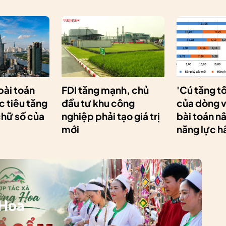
 bài toán
FDI tăng mạnh, chủ
'Cú tăng t
 tiêu tăng
đầu tư khu công
của dòng v
chữ số của
nghiệp phải tạo giá trị
bài toán n
mới
năng lực h
 Hoa