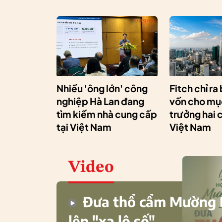
Nhiều 'ông lớn' công
Fitch chỉ ra
nghiệp Hà Lan đang
vốn cho mục
tìm kiếm nhà cung cấp
trưởng hai 
tại Việt Nam
Việt Nam
Video
Đưa thổ cẩm Mường
lên "xa lộ số"