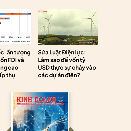
ốc' ấn tượng
Sửa Luật Điện lực:
ốn FDI và
Làm sao để vốn tỷ
âng cao
USD thực sự chảy vào
ấp thụ
các dự án điện?