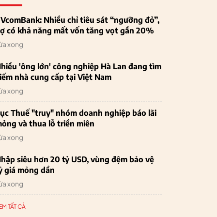
VcomBank: Nhiều chỉ tiêu sát “ngưỡng đỏ”,
ợ có khả năng mất vốn tăng vọt gần 20%
ừa xong
hiều 'ông lớn' công nghiệp Hà Lan đang tìm
iếm nhà cung cấp tại Việt Nam
ừa xong
ục Thuế "truy" nhóm doanh nghiệp báo lãi
ỏng và thua lỗ triền miên
ừa xong
hập siêu hơn 20 tỷ USD, vùng đệm bảo vệ
ỷ giá mỏng dần
ừa xong
EM TẤT CẢ