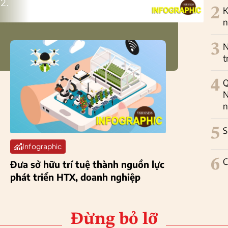
2.
2
K
n
3
N
t
4
Q
N
n
5
S
Infographic
6
C
Đưa sở hữu trí tuệ thành nguồn lực
phát triển HTX, doanh nghiệp
Đừng bỏ lỡ