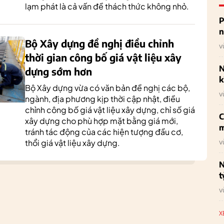
lạm phát là cả vấn đề thách thức không nhỏ.
P
n
Bộ Xây dựng đề nghị điều chỉnh
v
thời gian công bố giá vật liệu xây
N
dựng sớm hơn
k
Bộ Xây dựng vừa có văn bản đề nghị các bộ,
v
ngành, địa phương kịp thời cập nhật, điều
chỉnh công bố giá vật liệu xây dựng, chỉ số giá
C
xây dựng cho phù hợp mặt bằng giá mới,
m
tránh tác động của các hiện tượng đầu cơ,
v
thổi giá vật liệu xây dựng.
N
t
v
X