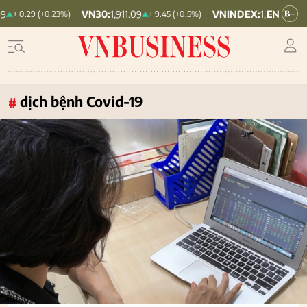
:
1,911.09
VNINDEX:
1,768.06
HNX30:
4
+ 9.45 (+0.5%)
+ 6.83 (+0.39%)
dịch bệnh Covid-19
#