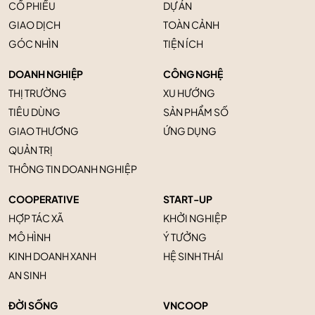
CỔ PHIẾU
DỰ ÁN
GIAO DỊCH
TOÀN CẢNH
GÓC NHÌN
TIỆN ÍCH
DOANH NGHIỆP
CÔNG NGHỆ
THỊ TRƯỜNG
XU HƯỚNG
TIÊU DÙNG
SẢN PHẨM SỐ
GIAO THƯƠNG
ỨNG DỤNG
QUẢN TRỊ
THÔNG TIN DOANH NGHIỆP
COOPERATIVE
START-UP
HỢP TÁC XÃ
KHỞI NGHIỆP
MÔ HÌNH
Ý TƯỞNG
KINH DOANH XANH
HỆ SINH THÁI
AN SINH
ĐỜI SỐNG
VNCOOP