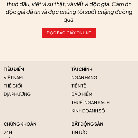
thuở đầu, viết vì sự thật, và viết vì độc giả. Cảm ơn
độc giả đã tin và đọc chúng tôi suốt chặng đường
qua.
ĐỌC BÁO GIẤY ONLINE
TIÊU ĐIỂM
TÀI CHÍNH
VIỆT NAM
NGÂN HÀNG
THẾ GIỚI
TIỀN TỆ
ĐỊA PHƯƠNG
BẢO HIỂM
THUẾ, NGÂN SÁCH
KINH DOANH SỐ
CHỨNG KHOÁN
BẤT ĐỘNG SẢN
24H
TIN TỨC