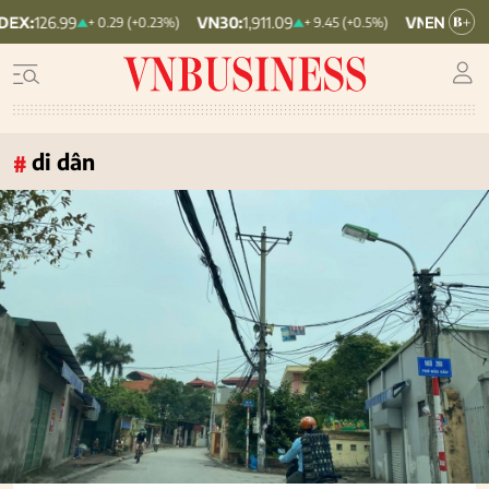
VN30:
1,911.09
VNINDEX:
1,768.06
+ 0.29 (+0.23%)
+ 9.45 (+0.5%)
di dân
#