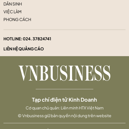
DÂN SINH
VIỆC LÀM
PHONG CÁCH
HOTLINE:
024. 37824741
LIÊN HỆ QUẢNG CÁO
Tạp chí điện tử Kinh Doanh
Cơ quan chủ quản: Liên minh HTX Việt Nam
© Vnbusiness giữ bản quyền nội dung trên website