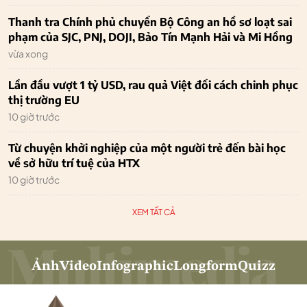
Thanh tra Chính phủ chuyển Bộ Công an hồ sơ loạt sai
phạm của SJC, PNJ, DOJI, Bảo Tín Mạnh Hải và Mi Hồng
vừa xong
Lần đầu vượt 1 tỷ USD, rau quả Việt đổi cách chinh phục
thị trường EU
10 giờ trước
Từ chuyện khởi nghiệp của một người trẻ đến bài học
về sở hữu trí tuệ của HTX
10 giờ trước
XEM TẤT CẢ
Ảnh
Video
Infographic
Longform
Quizz