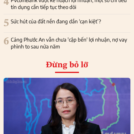
4
PVcomBank vượt kế hoạch lợi nhuận, một số chỉ tiêu
tín dụng cần tiếp tục theo dõi
5
Sức hút của đất nền đang dần ‘cạn kiệt’?
6
Cảng Phước An vẫn chưa 'cập bến' lợi nhuận, nợ vay
phình to sau nửa năm
Đừng bỏ lỡ