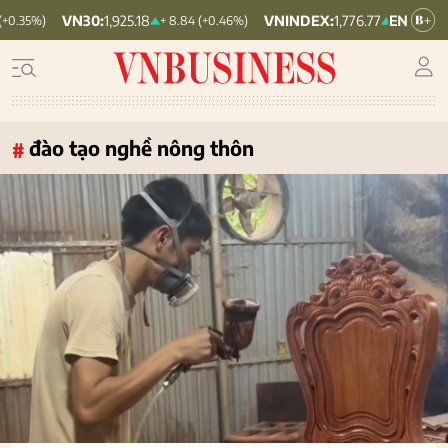
8
VNINDEX:
1,776.77
HNX30:
464.27
+ 8.84 (+0.46%)
+ 0.98 (+0.06%)
đào tạo nghề nông thôn
#