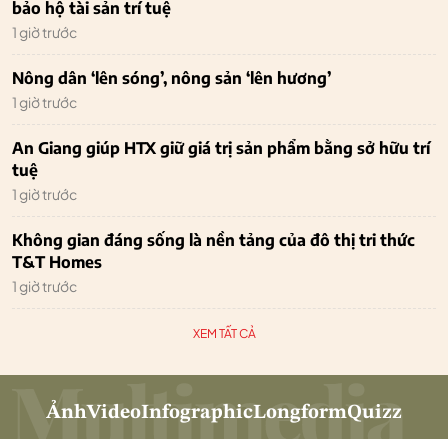
bảo hộ tài sản trí tuệ
1 giờ trước
Nông dân ‘lên sóng’, nông sản ‘lên hương’
1 giờ trước
An Giang giúp HTX giữ giá trị sản phẩm bằng sở hữu trí
tuệ
1 giờ trước
Không gian đáng sống là nền tảng của đô thị tri thức
T&T Homes
1 giờ trước
XEM TẤT CẢ
Ảnh
Video
Infographic
Longform
Quizz