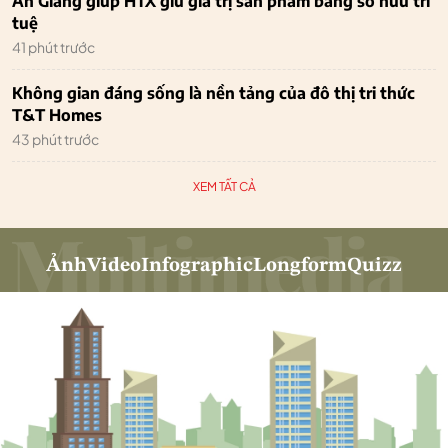
An Giang giúp HTX giữ giá trị sản phẩm bằng sở hữu trí
tuệ
41 phút trước
Không gian đáng sống là nền tảng của đô thị tri thức
T&T Homes
43 phút trước
XEM TẤT CẢ
Ảnh
Video
Infographic
Longform
Quizz