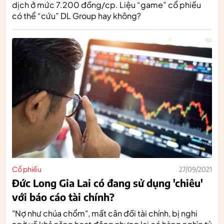
dịch ở mức 7.200 đồng/cp. Liệu “game” cổ phiếu
có thể “cứu” DL Group hay không?
Cổ phiếu
27/09/2021
Đức Long Gia Lai có đang sử dụng 'chiêu'
với báo cáo tài chính?
"Nợ như chúa chổm", mất cân đối tài chính, bị nghi