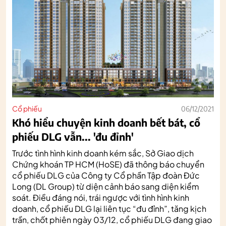
Cổ phiếu
06/12/2021
Khó hiểu chuyện kinh doanh bết bát, cổ
phiếu DLG vẫn... 'đu đỉnh'
Trước tình hình kinh doanh kém sắc, Sở Giao dịch
Chứng khoán TP HCM (HoSE) đã thông báo chuyển
cổ phiếu DLG của Công ty Cổ phần Tập đoàn Đức
Long (DL Group) từ diện cảnh báo sang diện kiểm
soát. Điều đáng nói, trái ngược với tình hình kinh
doanh, cổ phiếu DLG lại liên tục “đu đỉnh”, tăng kịch
trần, chốt phiên ngày 03/12, cổ phiếu DLG đang giao