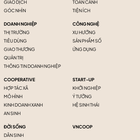
GIAO DỊCH
TOÀN CẢNH
GÓC NHÌN
TIỆN ÍCH
DOANH NGHIỆP
CÔNG NGHỆ
THỊ TRƯỜNG
XU HƯỚNG
TIÊU DÙNG
SẢN PHẨM SỐ
GIAO THƯƠNG
ỨNG DỤNG
QUẢN TRỊ
THÔNG TIN DOANH NGHIỆP
COOPERATIVE
START-UP
HỢP TÁC XÃ
KHỞI NGHIỆP
MÔ HÌNH
Ý TƯỞNG
KINH DOANH XANH
HỆ SINH THÁI
AN SINH
ĐỜI SỐNG
VNCOOP
DÂN SINH