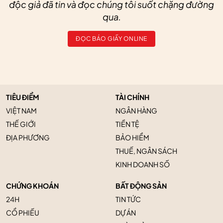
độc giả đã tin và đọc chúng tôi suốt chặng đường
qua.
ĐỌC BÁO GIẤY ONLINE
TIÊU ĐIỂM
TÀI CHÍNH
VIỆT NAM
NGÂN HÀNG
THẾ GIỚI
TIỀN TỆ
ĐỊA PHƯƠNG
BẢO HIỂM
THUẾ, NGÂN SÁCH
KINH DOANH SỐ
CHỨNG KHOÁN
BẤT ĐỘNG SẢN
24H
TIN TỨC
CỔ PHIẾU
DỰ ÁN