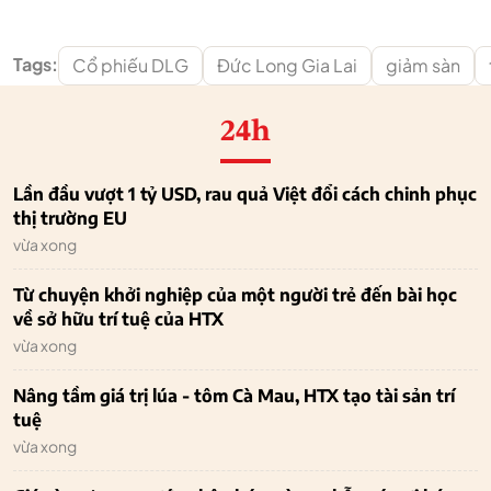
Tags:
Cổ phiếu DLG
Đức Long Gia Lai
giảm sàn
24h
Lần đầu vượt 1 tỷ USD, rau quả Việt đổi cách chinh phục
thị trường EU
vừa xong
Từ chuyện khởi nghiệp của một người trẻ đến bài học
về sở hữu trí tuệ của HTX
vừa xong
Nâng tầm giá trị lúa - tôm Cà Mau, HTX tạo tài sản trí
tuệ
vừa xong