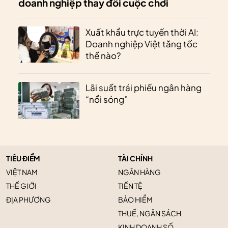
doanh nghiệp thay đổi cuộc chơi
Xuất khẩu trực tuyến thời AI:
Doanh nghiệp Việt tăng tốc
thế nào?
Lãi suất trái phiếu ngân hàng
“nổi sóng”
TIÊU ĐIỂM
TÀI CHÍNH
VIỆT NAM
NGÂN HÀNG
THẾ GIỚI
TIỀN TỆ
ĐỊA PHƯƠNG
BẢO HIỂM
THUẾ, NGÂN SÁCH
KINH DOANH SỐ