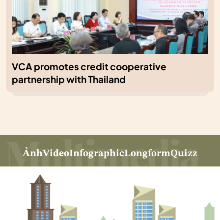
VCA promotes credit cooperative
partnership with Thailand
Ảnh
Video
Infographic
Longform
Quizz