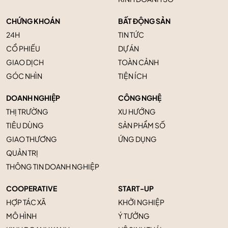
CHỨNG KHOÁN
BẤT ĐỘNG SẢN
24H
TIN TỨC
CỔ PHIẾU
DỰ ÁN
GIAO DỊCH
TOÀN CẢNH
GÓC NHÌN
TIỆN ÍCH
DOANH NGHIỆP
CÔNG NGHỆ
THỊ TRƯỜNG
XU HƯỚNG
TIÊU DÙNG
SẢN PHẨM SỐ
GIAO THƯƠNG
ỨNG DỤNG
QUẢN TRỊ
THÔNG TIN DOANH NGHIỆP
COOPERATIVE
START-UP
HỢP TÁC XÃ
KHỞI NGHIỆP
MÔ HÌNH
Ý TƯỞNG