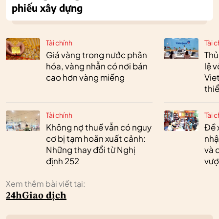
phiếu xây dựng
Tài chính
Tài c
Giá vàng trong nước phân
Thủ
hóa, vàng nhẫn có nơi bán
lệ 
cao hơn vàng miếng
Vie
thi
Tài chính
Tài c
Không nợ thuế vẫn có nguy
Đề 
cơ bị tạm hoãn xuất cảnh:
nhậ
Những thay đổi từ Nghị
và 
định 252
vượ
Xem thêm bài viết tại:
24h
Giao dịch