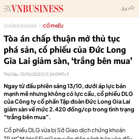
CHỨNG KHOÁN
CỔ PHIẾU
Tòa án chấp thuận mở thủ tục
phá sản, cổ phiếu của Đức Long
Gia Lai giảm sàn, ‘trắng bên mua’
Thứ Sáu, 13/10/2023 | 11:54 GMT+7
Ngay từ đầu phiên sáng 13/10, dưới áp lực bán
mạnh mẽ nhưng không có lực cầu, cổ phiếu DLG
của Công ty cổ phần Tập đoàn Đức Long Gia Lai
giảm sàn về mức 2.420 đồng/cp trong tình trạng
“trắng bên mua”.
Cổ phiếu DLG vừa bị Sở Giao dịch chứng khoán
TP.HCM (HoSE) giữ nguyên diện cảnh báo vào đầu