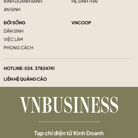
KINH DOANH XANH
HỆ SINH THÁI
AN SINH
ĐỜI SỐNG
VNCOOP
DÂN SINH
VIỆC LÀM
PHONG CÁCH
HOTLINE:
024. 37824741
LIÊN HỆ QUẢNG CÁO
Tạp chí điện tử Kinh Doanh