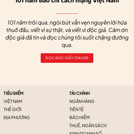
101 năm trôi qua, ngòi bút vẫn vẹn nguyên lời hứa
thuở đầu, viết vì sự thật, và viết vì độc giả. Cảm ơn
độc giả đã tin và đọc chúng tôi suốt chặng đường
qua.
ĐỌC BÁO GIẤY ONLINE
TIÊU ĐIỂM
TÀI CHÍNH
VIỆT NAM
NGÂN HÀNG
THẾ GIỚI
TIỀN TỆ
ĐỊA PHƯƠNG
BẢO HIỂM
THUẾ, NGÂN SÁCH
KINH DOANH SỐ