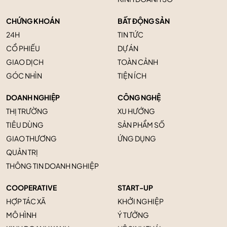
CHỨNG KHOÁN
BẤT ĐỘNG SẢN
24H
TIN TỨC
CỔ PHIẾU
DỰ ÁN
GIAO DỊCH
TOÀN CẢNH
GÓC NHÌN
TIỆN ÍCH
DOANH NGHIỆP
CÔNG NGHỆ
THỊ TRƯỜNG
XU HƯỚNG
TIÊU DÙNG
SẢN PHẨM SỐ
GIAO THƯƠNG
ỨNG DỤNG
QUẢN TRỊ
THÔNG TIN DOANH NGHIỆP
COOPERATIVE
START-UP
HỢP TÁC XÃ
KHỞI NGHIỆP
MÔ HÌNH
Ý TƯỞNG