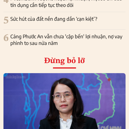
4
tín dụng cần tiếp tục theo dõi
5
Sức hút của đất nền đang dần ‘cạn kiệt’?
6
Cảng Phước An vẫn chưa 'cập bến' lợi nhuận, nợ vay
phình to sau nửa năm
Đừng bỏ lỡ