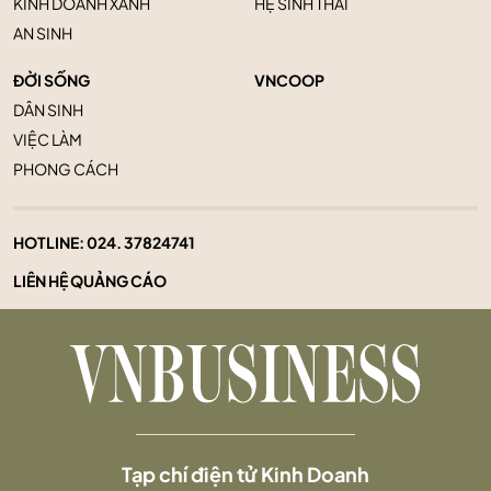
KINH DOANH XANH
HỆ SINH THÁI
AN SINH
ĐỜI SỐNG
VNCOOP
DÂN SINH
VIỆC LÀM
PHONG CÁCH
HOTLINE:
024. 37824741
LIÊN HỆ QUẢNG CÁO
Tạp chí điện tử Kinh Doanh