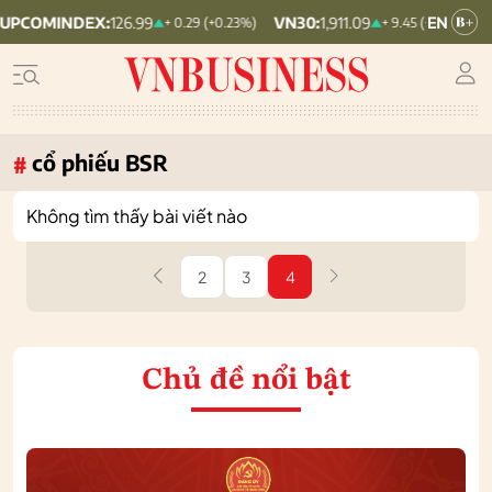
NDEX:
126.99
VN30:
1,911.09
VNINDEX:
+ 0.29 (+0.23%)
+ 9.45 (+0.5%)
cổ phiếu BSR
#
Không tìm thấy bài viết nào
2
3
4
Chủ đề nổi bật