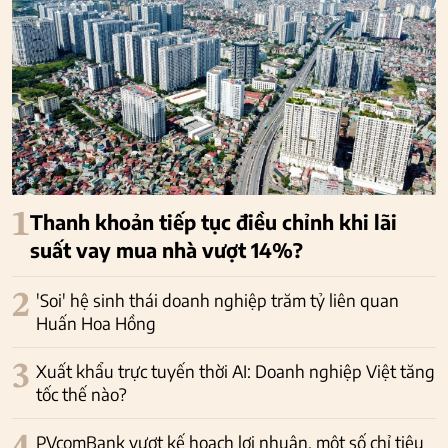
1
Thanh khoản tiếp tục điều chỉnh khi lãi
suất vay mua nhà vượt 14%?
2
'Soi' hệ sinh thái doanh nghiệp trăm tỷ liên quan
Huấn Hoa Hồng
3
Xuất khẩu trực tuyến thời AI: Doanh nghiệp Việt tăng
tốc thế nào?
PVcomBank vượt kế hoạch lợi nhuận, một số chỉ tiêu