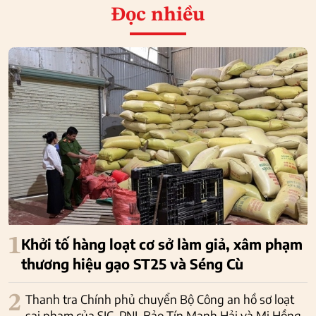
Đọc nhiều
1
Khởi tố hàng loạt cơ sở làm giả, xâm phạm
thương hiệu gạo ST25 và Séng Cù
2
Thanh tra Chính phủ chuyển Bộ Công an hồ sơ loạt
sai phạm của SJC, PNJ, Bảo Tín Mạnh Hải và Mi Hồng