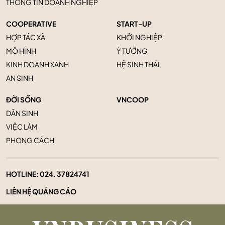
THÔNG TIN DOANH NGHIỆP
COOPERATIVE
START-UP
HỢP TÁC XÃ
KHỞI NGHIỆP
MÔ HÌNH
Ý TƯỞNG
KINH DOANH XANH
HỆ SINH THÁI
AN SINH
ĐỜI SỐNG
VNCOOP
DÂN SINH
VIỆC LÀM
PHONG CÁCH
HOTLINE:
024. 37824741
LIÊN HỆ QUẢNG CÁO