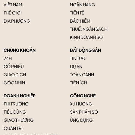
VIỆT NAM
NGÂN HÀNG
THẾ GIỚI
TIỀN TỆ
ĐỊA PHƯƠNG
BẢO HIỂM
THUẾ, NGÂN SÁCH
KINH DOANH SỐ
CHỨNG KHOÁN
BẤT ĐỘNG SẢN
24H
TIN TỨC
CỔ PHIẾU
DỰ ÁN
GIAO DỊCH
TOÀN CẢNH
GÓC NHÌN
TIỆN ÍCH
DOANH NGHIỆP
CÔNG NGHỆ
THỊ TRƯỜNG
XU HƯỚNG
TIÊU DÙNG
SẢN PHẨM SỐ
GIAO THƯƠNG
ỨNG DỤNG
QUẢN TRỊ