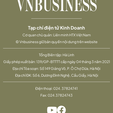
Tạp chí điện tử Kinh Doanh
Cơ quan chủ quản: Liên minh HTX Việt Nam
© Vnbusiness giữ bản quyền nội dung trên website
Tổng Biên tập: Hà Linh
Giấy phép xuất bản: 139/GP-BTTTT cấp ngày 04 tháng 3 năm 2021
Địa chỉ Tòa soạn: Số 149 Giảng Võ, P. Ô Chợ Dừa, Hà Nội
Địa chỉ ĐK: Số 6, Dương Đình Nghệ, Cầu Giấy, Hà Nội
Điện thoại:
024. 37824741
Fax:
024.37824743