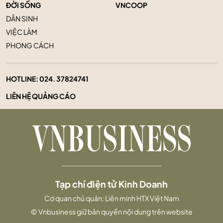
ĐỜI SỐNG
VNCOOP
DÂN SINH
VIỆC LÀM
PHONG CÁCH
HOTLINE:
024. 37824741
LIÊN HỆ QUẢNG CÁO
Tạp chí điện tử Kinh Doanh
Cơ quan chủ quản: Liên minh HTX Việt Nam
© Vnbusiness giữ bản quyền nội dung trên website