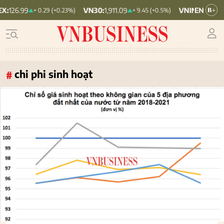
VN30:
1,911.09
VNINDEX:
1,768.06
+ 0.29 (+0.23%)
+ 9.45 (+0.5%)
chi phi sinh hoạt
#