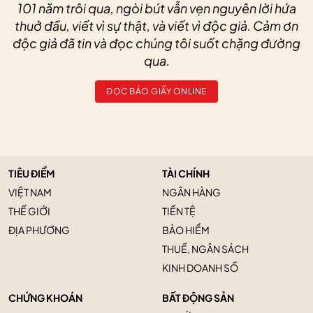
101 năm trôi qua, ngòi bút vẫn vẹn nguyên lời hứa
thuở đầu, viết vì sự thật, và viết vì độc giả. Cảm ơn
độc giả đã tin và đọc chúng tôi suốt chặng đường
qua.
ĐỌC BÁO GIẤY ONLINE
TIÊU ĐIỂM
TÀI CHÍNH
VIỆT NAM
NGÂN HÀNG
THẾ GIỚI
TIỀN TỆ
ĐỊA PHƯƠNG
BẢO HIỂM
THUẾ, NGÂN SÁCH
KINH DOANH SỐ
CHỨNG KHOÁN
BẤT ĐỘNG SẢN