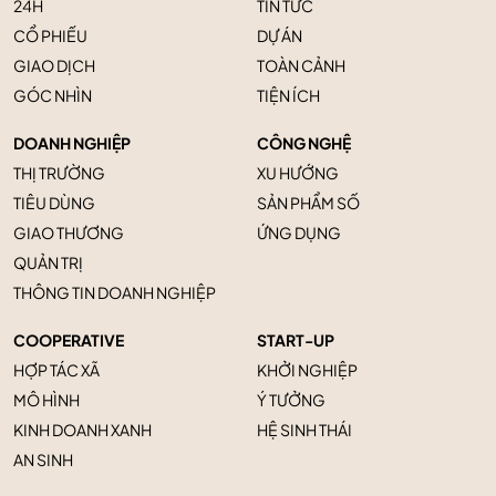
24H
TIN TỨC
CỔ PHIẾU
DỰ ÁN
GIAO DỊCH
TOÀN CẢNH
GÓC NHÌN
TIỆN ÍCH
DOANH NGHIỆP
CÔNG NGHỆ
THỊ TRƯỜNG
XU HƯỚNG
TIÊU DÙNG
SẢN PHẨM SỐ
GIAO THƯƠNG
ỨNG DỤNG
QUẢN TRỊ
THÔNG TIN DOANH NGHIỆP
COOPERATIVE
START-UP
HỢP TÁC XÃ
KHỞI NGHIỆP
MÔ HÌNH
Ý TƯỞNG
KINH DOANH XANH
HỆ SINH THÁI
AN SINH