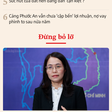
5
Sức hút của đất nền đang dần ‘cạn kiệt’?
6
Cảng Phước An vẫn chưa 'cập bến' lợi nhuận, nợ vay
phình to sau nửa năm
Đừng bỏ lỡ