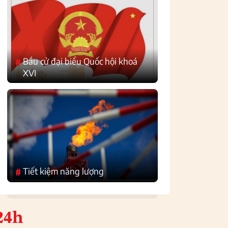
Bầu cử đại biểu Quốc hội khoá
#
XVI
Tiết kiệm năng lượng
#
24h