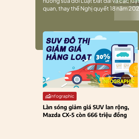
hướng sửa đổi Luật Đất đai và các luật
quan, thay thế Nghị quyết 18 năm 202
Infographic
Làn sóng giảm giá SUV lan rộng,
Mazda CX-5 còn 666 triệu đồng