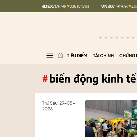
UPCOMINDEX:
126.98
VN30:
1,919.54
0.16 (0.13%)
3.95 (0.21%)
TIÊU ĐIỂM
TÀI CHÍNH
CHỨNG 
biến động kinh tế
#
Thứ Sáu, 29-05-
2026