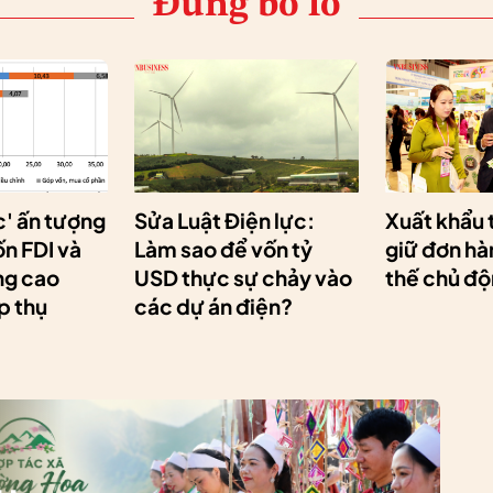
Đừng bỏ lỡ
c' ấn tượng
Sửa Luật Điện lực:
Xuất khẩu 
n FDI và
Làm sao để vốn tỷ
giữ đơn hà
ng cao
USD thực sự chảy vào
thế chủ đ
p thụ
các dự án điện?