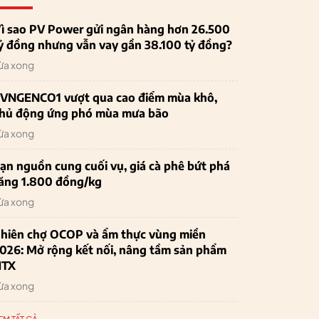
ì sao PV Power gửi ngân hàng hơn 26.500
ỷ đồng nhưng vẫn vay gần 38.100 tỷ đồng?
ừa xong
VNGENCO1 vượt qua cao điểm mùa khô,
hủ động ứng phó mùa mưa bão
ừa xong
ạn nguồn cung cuối vụ, giá cà phê bứt phá
ăng 1.800 đồng/kg
ừa xong
hiên chợ OCOP và ẩm thực vùng miền
026: Mở rộng kết nối, nâng tầm sản phẩm
HTX
ừa xong