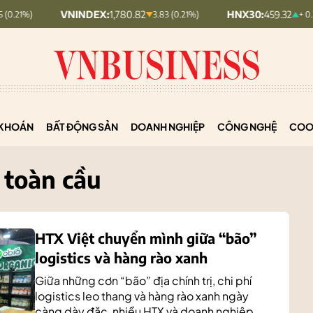
VNINDEX:
1,780.82
HNX30:
459.32
3.83 (0.21%)
+ 0.26 (+0.06%)
KHOÁN
BẤT ĐỘNG SẢN
DOANH NGHIỆP
CÔNG NGHỆ
COO
 toàn cầu
HTX Việt chuyển mình giữa “bão”
logistics và hàng rào xanh
Giữa những cơn “bão” địa chính trị, chi phí
logistics leo thang và hàng rào xanh ngày
càng dày đặc, nhiều HTX và doanh nghiệp