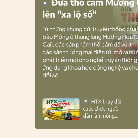
Đưa thổ cẩm Mường
lên "xa lộ số"
Từ những khung cửi truyền thống của
bào Mông ở thung lũng Mường Hoa (
Cai), các sản phẩm thổ cẩm đã vươn l
các sàn thương mại điện tử, mở ra h
phát triển mới cho nghề truyền thống
ứng dụng khoa học công nghệ và ch
đổi số.
HTX thay đổi
cuộc chơi, người
dân làm nông
theo cách mới