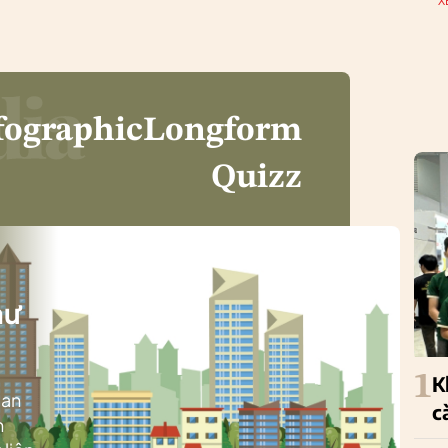
X
fographic
Longform
Quizz
i
hư
1
K
ban
c
h