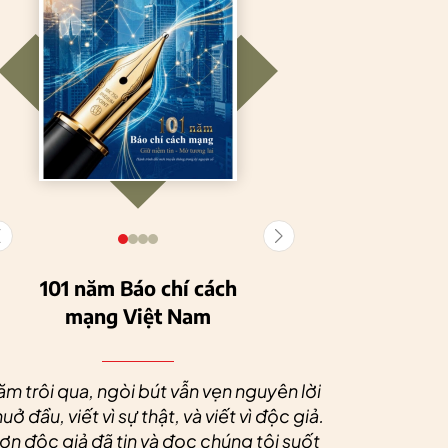
101 năm Báo chí cách
mạng Việt Nam
Tuyên Quang
HTX Nông
phát triển kinh tế
nghiệp hữu cơ
Nhân dịp 
tập thể, tạo động
Tiên Dương: Kh
Quý độc g
ăm trôi qua, ngòi bút vẫn vẹn nguyên lời
lực cho nông
nông nghiệp x
tác xã sức
uở đầu, viết vì sự thật, và viết vì độc giả.
nghiệp bền vững
tạo nên thương
dài và 
n độc giả đã tin và đọc chúng tôi suốt
hiệu