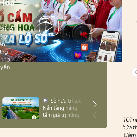
 Hoa
 đồng
Lào
ên
ướng
 nhờ
uyển
Sở hữu trí tuệ:
Nền tảng nâng
tầm giá trị nông
101 n
sản Thái Nguyên
hứa th
Cảm ơ