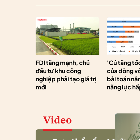
FDI tăng mạnh, chủ
'Cú tăng tố
đầu tư khu công
của dòng vố
nghiệp phải tạo giá trị
bài toán nâ
mới
năng lực hấ
Video