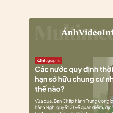
Ảnh
Video
In
Infographic
Các nước quy định thờ
hạn sở hữu chung cư n
thế nào?
Vừa qua, Ban Chấp hành Trung ương 
hành Nghị quyết 21 về quan điểm, địn