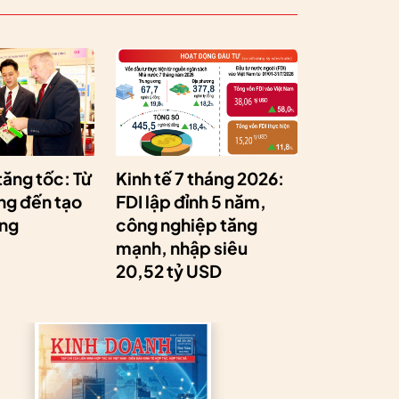
tăng tốc: Từ
Kinh tế 7 tháng 2026:
ng đến tạo
FDI lập đỉnh 5 năm,
ộng
công nghiệp tăng
mạnh, nhập siêu
20,52 tỷ USD