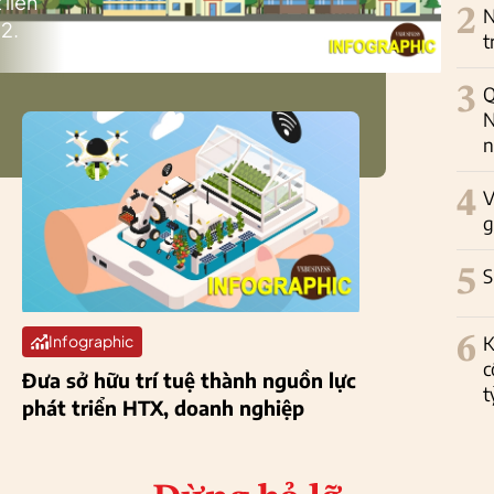
 liên
2
N
2.
t
3
Q
N
n
4
V
g
5
S
6
K
Infographic
c
Đưa sở hữu trí tuệ thành nguồn lực
t
phát triển HTX, doanh nghiệp