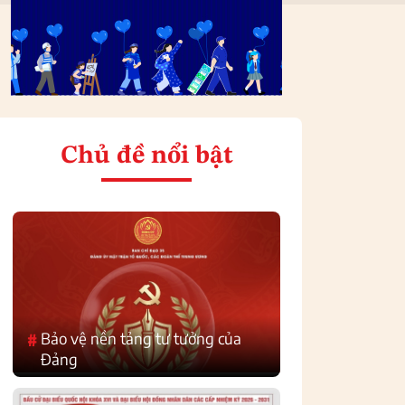
Chủ đề nổi bật
Bảo vệ nền tảng tư tưởng của
#
Đảng