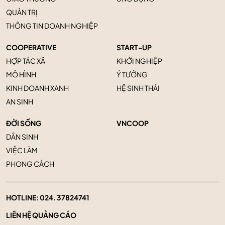
QUẢN TRỊ
THÔNG TIN DOANH NGHIỆP
COOPERATIVE
START-UP
HỢP TÁC XÃ
KHỞI NGHIỆP
MÔ HÌNH
Ý TƯỞNG
KINH DOANH XANH
HỆ SINH THÁI
AN SINH
ĐỜI SỐNG
VNCOOP
DÂN SINH
VIỆC LÀM
PHONG CÁCH
HOTLINE:
024. 37824741
LIÊN HỆ QUẢNG CÁO