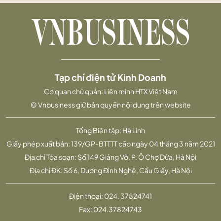
Tạp chí điện tử Kinh Doanh
Cơ quan chủ quản: Liên minh HTX Việt Nam
© Vnbusiness giữ bản quyền nội dung trên website
Tổng Biên tập: Hà Linh
Giấy phép xuất bản: 139/GP-BTTTT cấp ngày 04 tháng 3 năm 2021
Địa chỉ Tòa soạn: Số 149 Giảng Võ, P. Ô Chợ Dừa, Hà Nội
Địa chỉ ĐK: Số 6, Dương Đình Nghệ, Cầu Giấy, Hà Nội
Điện thoại:
024. 37824741
Fax:
024.37824743