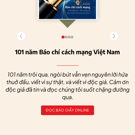
101 năm Báo chí cách mạng Việt Nam
101 năm trôi qua, ngòi bút vẫn vẹn nguyên lời hứa
thuở đầu, viết vì sự thật, và viết vì độc giả. Cảm ơn
độc giả đã tin và đọc chúng tôi suốt chặng đường
qua.
ĐỌC BÁO GIẤY ONLINE