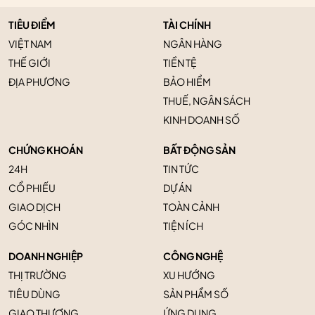
TIÊU ĐIỂM
TÀI CHÍNH
VIỆT NAM
NGÂN HÀNG
THẾ GIỚI
TIỀN TỆ
ĐỊA PHƯƠNG
BẢO HIỂM
THUẾ, NGÂN SÁCH
KINH DOANH SỐ
CHỨNG KHOÁN
BẤT ĐỘNG SẢN
24H
TIN TỨC
CỔ PHIẾU
DỰ ÁN
GIAO DỊCH
TOÀN CẢNH
GÓC NHÌN
TIỆN ÍCH
DOANH NGHIỆP
CÔNG NGHỆ
THỊ TRƯỜNG
XU HƯỚNG
TIÊU DÙNG
SẢN PHẨM SỐ
GIAO THƯƠNG
ỨNG DỤNG