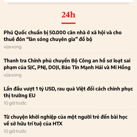
24h
Phú Quốc chuẩn bị 50.000 căn nhà ở xã hội và cho
thuê đón “làn sóng chuyên gia” đổ bộ
vừa xong
Thanh tra Chính phủ chuyển Bộ Công an hồ sơ loạt sai
phạm của SJC, PNJ, DOJI, Bảo Tín Mạnh Hải và Mi Hồng
vừa xong
Lần đầu vượt 1 tỷ USD, rau quả Việt đổi cách chinh phục
thị trường EU
10 giờ trước
Từ chuyện khởi nghiệp của một người trẻ đến bài học
về sở hữu trí tuệ của HTX
10 giờ trước