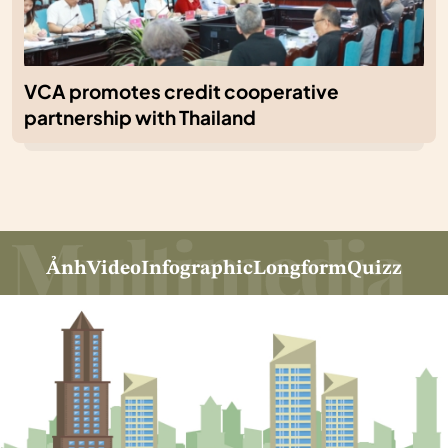
VCA promotes credit cooperative
partnership with Thailand
Ảnh
Video
Infographic
Longform
Quizz