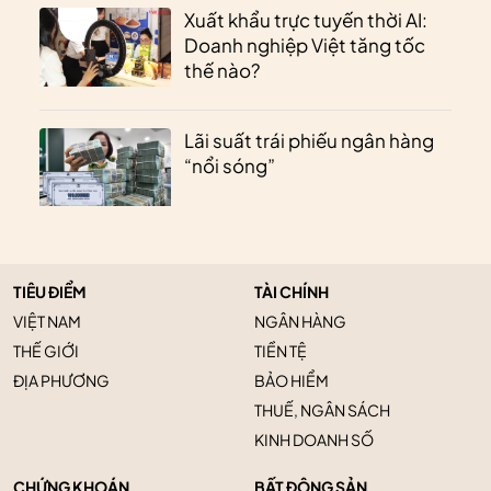
Xuất khẩu trực tuyến thời AI:
Doanh nghiệp Việt tăng tốc
thế nào?
Lãi suất trái phiếu ngân hàng
“nổi sóng”
TIÊU ĐIỂM
TÀI CHÍNH
VIỆT NAM
NGÂN HÀNG
THẾ GIỚI
TIỀN TỆ
ĐỊA PHƯƠNG
BẢO HIỂM
THUẾ, NGÂN SÁCH
KINH DOANH SỐ
CHỨNG KHOÁN
BẤT ĐỘNG SẢN