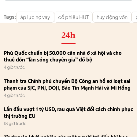
Tags:
áp lực nợ vay
cổ phiếu HUT
huy động vốn
24h
Phú Quốc chuẩn bị 50.000 căn nhà ở xã hội và cho
thuê đón “làn sóng chuyên gia” đổ bộ
4 giờ trước
Thanh tra Chính phủ chuyển Bộ Công an hồ sơ loạt sai
phạm của SJC, PNJ, DOJI, Bảo Tín Mạnh Hải và Mi Hồng
4 giờ trước
Lần đầu vượt 1 tỷ USD, rau quả Việt đổi cách chinh phục
thị trường EU
18 giờ trước