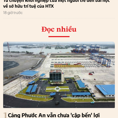
Từ chuyện khởi nghiệp của một người trẻ đến bài học
về sở hữu trí tuệ của HTX
18 giờ trước
Đọc nhiều
1
Cảng Phước An vẫn chưa 'cập bến' lợi