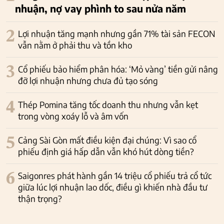
nhuận, nợ vay phình to sau nửa năm
2
Lợi nhuận tăng mạnh nhưng gần 71% tài sản FECON
vẫn nằm ở phải thu và tồn kho
3
Cổ phiếu bảo hiểm phân hóa: ‘Mỏ vàng’ tiền gửi nâng
đỡ lợi nhuận nhưng chưa đủ tạo sóng
4
Thép Pomina tăng tốc doanh thu nhưng vẫn kẹt
trong vòng xoáy lỗ và âm vốn
5
Cảng Sài Gòn mất điều kiện đại chúng: Vì sao cổ
phiếu định giá hấp dẫn vẫn khó hút dòng tiền?
6
Saigonres phát hành gần 14 triệu cổ phiếu trả cổ tức
giữa lúc lợi nhuận lao dốc, điều gì khiến nhà đầu tư
thận trọng?