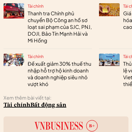
Tài chính
Tài c
Thanh tra Chính phủ
Giá
chuyển Bộ Công an hồ sơ
hóa
loạt sai phạm của SJC, PNJ,
cao
DOJI, Bảo Tín Mạnh Hải và
Mi Hồng
Tài chính
Tài c
Đề xuất giảm 30% thuế thu
Thủ
nhập hỗ trợ hộ kinh doanh
lệ 
và doanh nghiệp siêu nhỏ
Vie
vượt khó
thi
Xem thêm bài viết tại:
Tài chính
Bất động sản