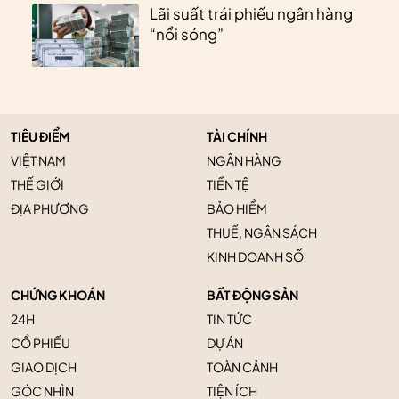
Lãi suất trái phiếu ngân hàng
“nổi sóng”
TIÊU ĐIỂM
TÀI CHÍNH
VIỆT NAM
NGÂN HÀNG
THẾ GIỚI
TIỀN TỆ
ĐỊA PHƯƠNG
BẢO HIỂM
THUẾ, NGÂN SÁCH
KINH DOANH SỐ
CHỨNG KHOÁN
BẤT ĐỘNG SẢN
24H
TIN TỨC
CỔ PHIẾU
DỰ ÁN
GIAO DỊCH
TOÀN CẢNH
GÓC NHÌN
TIỆN ÍCH