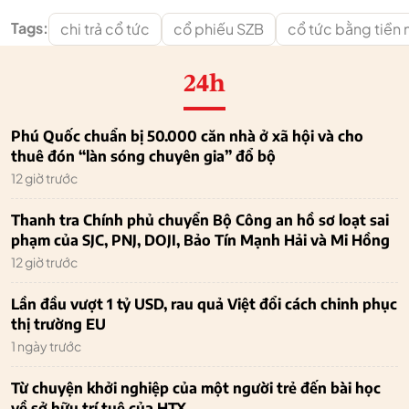
Tags:
chi trả cổ tức
cổ phiếu SZB
cổ tức bằng tiền
24h
Phú Quốc chuẩn bị 50.000 căn nhà ở xã hội và cho
thuê đón “làn sóng chuyên gia” đổ bộ
12 giờ trước
Thanh tra Chính phủ chuyển Bộ Công an hồ sơ loạt sai
phạm của SJC, PNJ, DOJI, Bảo Tín Mạnh Hải và Mi Hồng
12 giờ trước
Lần đầu vượt 1 tỷ USD, rau quả Việt đổi cách chinh phục
thị trường EU
1 ngày trước
Từ chuyện khởi nghiệp của một người trẻ đến bài học
về sở hữu trí tuệ của HTX