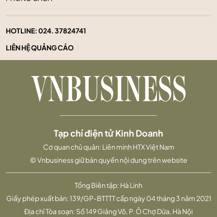
HOTLINE:
024. 37824741
LIÊN HỆ QUẢNG CÁO
Tạp chí điện tử Kinh Doanh
Cơ quan chủ quản: Liên minh HTX Việt Nam
© Vnbusiness giữ bản quyền nội dung trên website
Tổng Biên tập: Hà Linh
Giấy phép xuất bản: 139/GP-BTTTT cấp ngày 04 tháng 3 năm 2021
Địa chỉ Tòa soạn: Số 149 Giảng Võ, P. Ô Chợ Dừa, Hà Nội