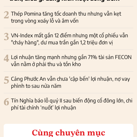
2
Thép Pomina tăng tốc doanh thu nhưng vẫn kẹt
trong vòng xoáy lỗ và âm vốn
3
VN-Index mất gần 12 điểm nhưng một cổ phiếu vẫn
"cháy hàng", dư mua trần gần 1,2 triệu đơn vị
4
Lợi nhuận tăng mạnh nhưng gần 71% tài sản FECON
vẫn nằm ở phải thu và tồn kho
5
Cảng Phước An vẫn chưa 'cập bến' lợi nhuận, nợ vay
phình to sau nửa năm
6
Tín Nghĩa báo lỗ quý II sau biến động cổ đông lớn, chi
phí tài chính ‘nuốt’ lợi nhuận
Cùng chuyên mục