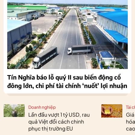
Tín Nghĩa báo lỗ quý II sau biến động cổ
đông lớn, chi phí tài chính ‘nuốt’ lợi nhuận
Doanh nghiệp
Tài c
Lần đầu vượt 1 tỷ USD, rau
Giá
quả Việt đổi cách chinh
hóa
phục thị trường EU
cao