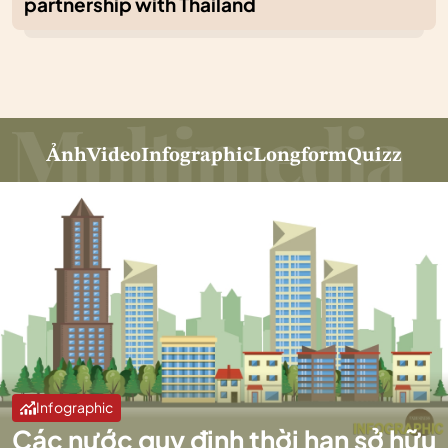
partnership with Thailand
Ảnh
Video
Infographic
Longform
Quizz
Infographic
Các nước quy định thời hạn sở hữu