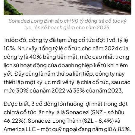
Sonadezi Long Bình sắp chi 90 tỷ đồng trả cổ tức kỷ
lục, lên kế hoạch giảm cho năm 2025.
Trước đó, công ty đã tạm ứng cổ tức đợt 1 với tỷ lệ
10%. Như vậy, tổng tỷ lệ cổ tức cho năm 2024 của
công ty là 40% bằng tiền mặt, mức cao nhất trong
lịch sử hoạt động của doanh nghiệp kể từ khi niêm
yết. Đây cũng là năm thứ ba liên tiếp, công ty này
thiết lập một kỷ lục mới về tỷ lệ chia cổ tức, sau các
mức 30% của năm 2022 và 35% của năm 2023.
Được biết, 3 cổ đông lớn hưởng lợi nhất trong đợt
chi trả cổ tức lần này là là Sonadezi (SNZ – sở hữu
46,22%), Sonadezi Long Thành (SZL – 8,4%) và
America LLC – một quỹ ngoại đang nắm giữ 6,85%.