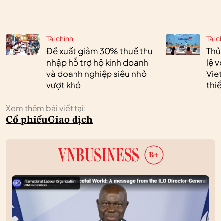
Tài chính
Tài c
Đề xuất giảm 30% thuế thu
Thủ
nhập hỗ trợ hộ kinh doanh
lệ 
và doanh nghiệp siêu nhỏ
Vie
vượt khó
thi
Xem thêm bài viết tại:
Cổ phiếu
Giao dịch