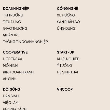
DOANH NGHIỆP
CÔNG NGHỆ
THỊ TRƯỜNG
XU HƯỚNG
TIÊU DÙNG
SẢN PHẨM SỐ
GIAO THƯƠNG
ỨNG DỤNG
QUẢN TRỊ
THÔNG TIN DOANH NGHIỆP
COOPERATIVE
START-UP
HỢP TÁC XÃ
KHỞI NGHIỆP
MÔ HÌNH
Ý TƯỞNG
KINH DOANH XANH
HỆ SINH THÁI
AN SINH
ĐỜI SỐNG
VNCOOP
DÂN SINH
VIỆC LÀM
PHONG CÁCH