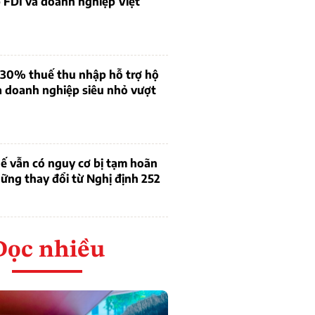
 FDI và doanh nghiệp Việt
 30% thuế thu nhập hỗ trợ hộ
à doanh nghiệp siêu nhỏ vượt
ế vẫn có nguy cơ bị tạm hoãn
ững thay đổi từ Nghị định 252
Đọc nhiều