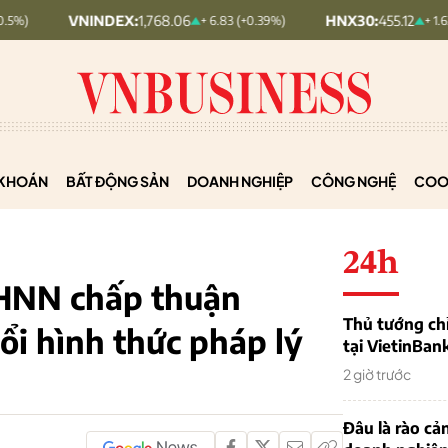
INDEX:
1,768.06
HNX30:
455.12
+ 6.83 (+0.39%)
+ 1.63 (+0.36%)
KHOÁN
BẤT ĐỘNG SẢN
DOANH NGHIỆP
CÔNG NGHỆ
COO
24h
HNN chấp thuận
Thủ tướng chỉ
ổi hình thức pháp lý
tại VietinBan
2 giờ trước
Đâu là rào cản