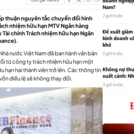
doanh nghiệp
Nam?
2 giờ trước
p thuận nguyên tắc chuyển đổi hình
Trách nhiệm hữu hạn MTV Ngân hàng
Đề xuất giảm
 Tài chính Trách nhiệm hữu hạn Ngân
kinh doanh v
nance).
khó
Nhà nước Việt Nam đã ban hành văn bản
2 giờ trước
i từ công ty trách nhiệm hữu hạn một
 hạn hai thành viên trở lên. Các thông tin
Không nợ thu
xuất cảnh: Nh
 vốn điều lệ sẽ không thay đổi.
3 giờ trước