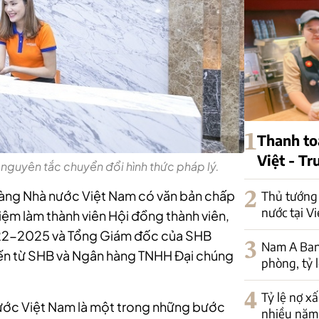
1
Thanh to
Việt - T
guyên tắc chuyển đổi hình thức pháp lý.
àng Nhà nước Việt Nam có văn bản chấp
2
Thủ tướng 
nước tại V
iệm làm thành viên Hội đồng thành viên,
022-2025 và Tổng Giám đốc của SHB
3
Nam A Ban
đến từ SHB và Ngân hàng TNHH Đại chúng
phòng, tỷ 
4
Tỷ lệ nợ x
ước Việt Nam là một trong những bước
nhiều năm