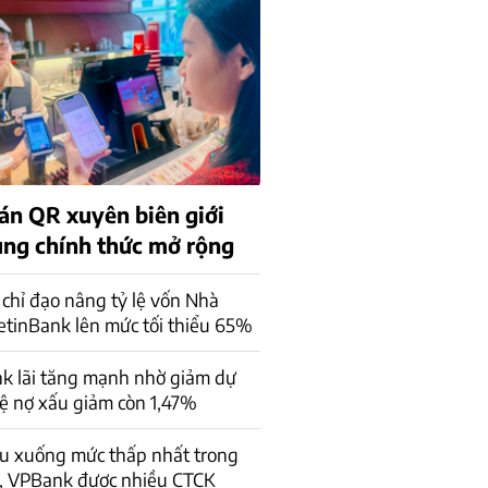
án QR xuyên biên giới
rung chính thức mở rộng
chỉ đạo nâng tỷ lệ vốn Nhà
ietinBank lên mức tối thiểu 65%
k lãi tăng mạnh nhờ giảm dự
lệ nợ xấu giảm còn 1,47%
ấu xuống mức thấp nhất trong
, VPBank được nhiều CTCK