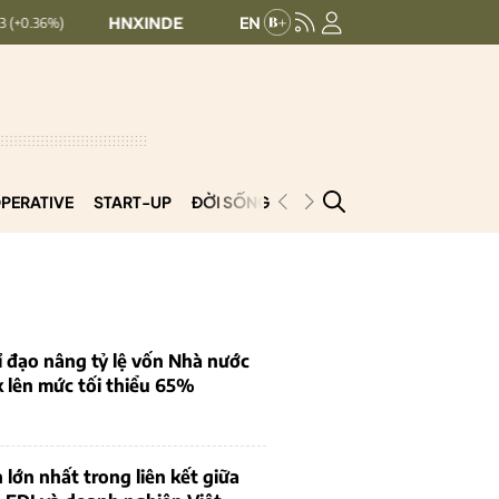
HNXINDEX:
293.44
UPCOMINDEX:
126.99
+ 0.25 (+0.09%)
PERATIVE
START-UP
ĐỜI SỐNG
PODCAST
VNCOOP
 đạo nâng tỷ lệ vốn Nhà nước
k lên mức tối thiểu 65%
 lớn nhất trong liên kết giữa