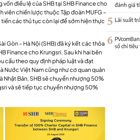
g vốn điều lệ của SHB tại SHB Finance cho
đánh giá tí
nh viên chiến lược thuộc Tập đoàn MUFG –
5
Lãi suất t
 tiến các thủ tục còn lại để sớm hiện thực
6
PVcomBank
ài Gòn – Hà Nội (SHB) đã ký kết các thỏa
số chỉ tiêu
HB Finance cho Krungsri. Sau khi hai bên
u cầu theo quy định pháp luật và đạt
hà Nước Việt Nam cũng như cơ quan quản
n và Nhật Bản, SHB sẽ chuyển nhượng 50%
gsri và sẽ tiếp tục chuyển nhượng 50%