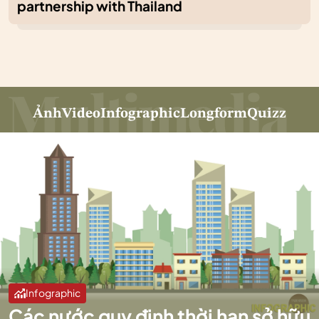
partnership with Thailand
Ảnh
Video
Infographic
Longform
Quizz
Infographic
Các nước quy định thời hạn sở hữu