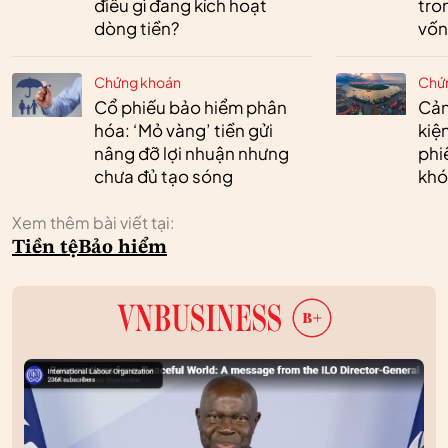
điều gì đang kích hoạt
tro
dòng tiền?
vốn
Chứng khoán
Chứ
Cổ phiếu bảo hiểm phân
Cản
hóa: ‘Mỏ vàng’ tiền gửi
kiệ
nâng đỡ lợi nhuận nhưng
phi
chưa đủ tạo sóng
khó
Xem thêm bài viết tại:
Tiền tệ
Bảo hiểm