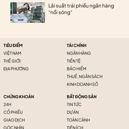
Lãi suất trái phiếu ngân hàng
“nổi sóng”
TIÊU ĐIỂM
TÀI CHÍNH
VIỆT NAM
NGÂN HÀNG
THẾ GIỚI
TIỀN TỆ
ĐỊA PHƯƠNG
BẢO HIỂM
THUẾ, NGÂN SÁCH
KINH DOANH SỐ
CHỨNG KHOÁN
BẤT ĐỘNG SẢN
24H
TIN TỨC
CỔ PHIẾU
DỰ ÁN
GIAO DỊCH
TOÀN CẢNH
GÓC NHÌN
TIỆN ÍCH