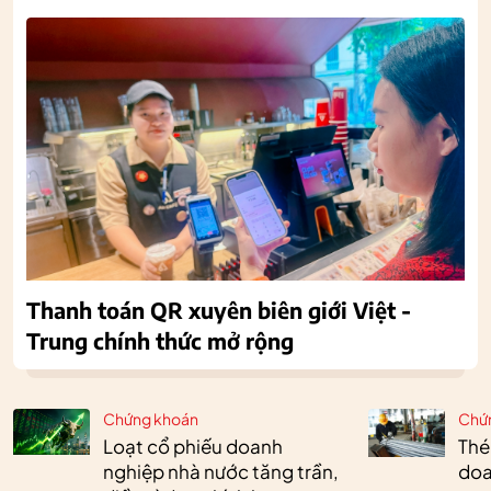
Thanh toán QR xuyên biên giới Việt -
Trung chính thức mở rộng
Chứng khoán
Chứ
Loạt cổ phiếu doanh
Thé
nghiệp nhà nước tăng trần,
doa