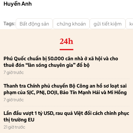
Huyền Anh
Tags:
Bất động sản
chứng khoán
gửi tiết kiệm
k
24h
Phú Quốc chuẩn bị 50.000 căn nhà ở xã hội và cho
thuê đón “làn sóng chuyên gia” đổ bộ
7 giờ trước
Thanh tra Chính phủ chuyển Bộ Công an hồ sơ loạt sai
phạm của SJC, PNJ, DOJI, Bảo Tín Mạnh Hải và Mi Hồng
7 giờ trước
Lần đầu vượt 1 tỷ USD, rau quả Việt đổi cách chinh phục
thị trường EU
21 giờ trước