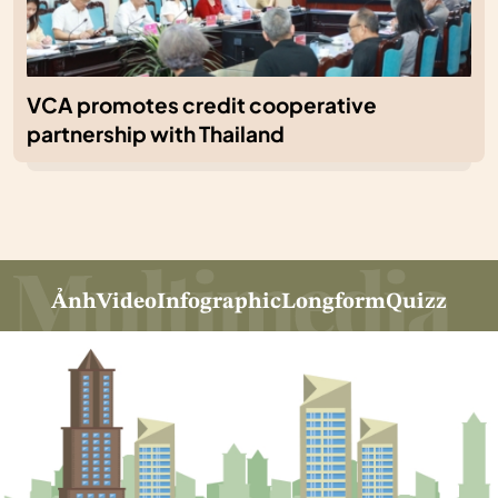
VCA promotes credit cooperative
partnership with Thailand
Ảnh
Video
Infographic
Longform
Quizz