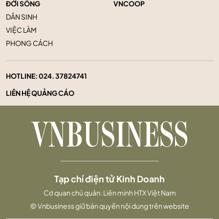
ĐỜI SỐNG
VNCOOP
DÂN SINH
VIỆC LÀM
PHONG CÁCH
HOTLINE:
024. 37824741
LIÊN HỆ QUẢNG CÁO
Tạp chí điện tử Kinh Doanh
Cơ quan chủ quản: Liên minh HTX Việt Nam
© Vnbusiness giữ bản quyền nội dung trên website