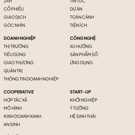
24H
TIN TỨC
CỔ PHIẾU
DỰ ÁN
GIAO DỊCH
TOÀN CẢNH
GÓC NHÌN
TIỆN ÍCH
DOANH NGHIỆP
CÔNG NGHỆ
THỊ TRƯỜNG
XU HƯỚNG
TIÊU DÙNG
SẢN PHẨM SỐ
GIAO THƯƠNG
ỨNG DỤNG
QUẢN TRỊ
THÔNG TIN DOANH NGHIỆP
COOPERATIVE
START-UP
HỢP TÁC XÃ
KHỞI NGHIỆP
MÔ HÌNH
Ý TƯỞNG
KINH DOANH XANH
HỆ SINH THÁI
AN SINH