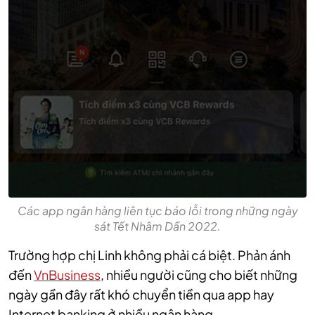
Các app ngân hàng liên tục báo lỗi trong những ngày
sát Tết Nhâm Dần 2022.
Trường hợp chị Linh không phải cá biệt. Phản ánh
đến
VnBusiness
, nhiều người cũng cho biết những
ngày gần đây rất khó chuyển tiền qua app hay
Internet banking ở nhiều ngân hàng.