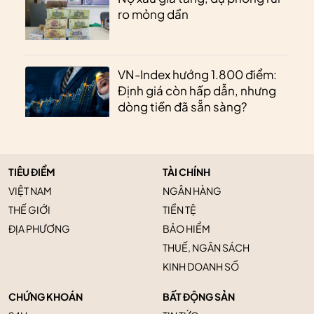
ro mỏng dần
VN-Index hướng 1.800 điểm:
Định giá còn hấp dẫn, nhưng
dòng tiền đã sẵn sàng?
TIÊU ĐIỂM
TÀI CHÍNH
VIỆT NAM
NGÂN HÀNG
THẾ GIỚI
TIỀN TỆ
ĐỊA PHƯƠNG
BẢO HIỂM
THUẾ, NGÂN SÁCH
KINH DOANH SỐ
CHỨNG KHOÁN
BẤT ĐỘNG SẢN