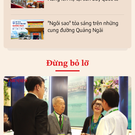
"Ngôi sao" tỏa sáng trên những
cung đường Quảng Ngãi
Đừng bỏ lỡ