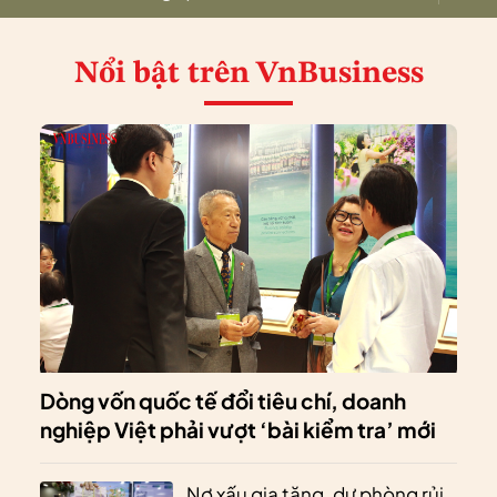
Nổi bật
trên VnBusiness
Dòng vốn quốc tế đổi tiêu chí, doanh
nghiệp Việt phải vượt ‘bài kiểm tra’ mới
Nợ xấu gia tăng, dự phòng rủi