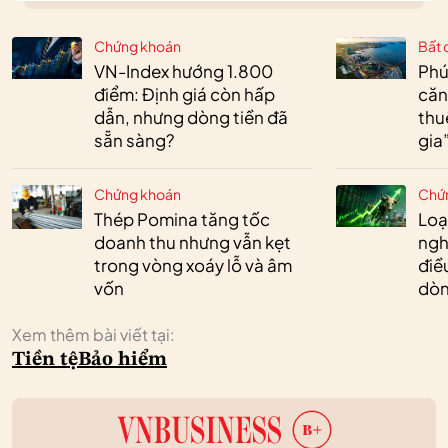
Chứng khoán
Bất 
VN-Index hướng 1.800
Phú
điểm: Định giá còn hấp
căn
dẫn, nhưng dòng tiền đã
thu
sẵn sàng?
gia
Chứng khoán
Chứ
Thép Pomina tăng tốc
Loa
doanh thu nhưng vẫn kẹt
ngh
trong vòng xoáy lỗ và âm
điề
vốn
dòn
Xem thêm bài viết tại:
Tiền tệ
Bảo hiểm