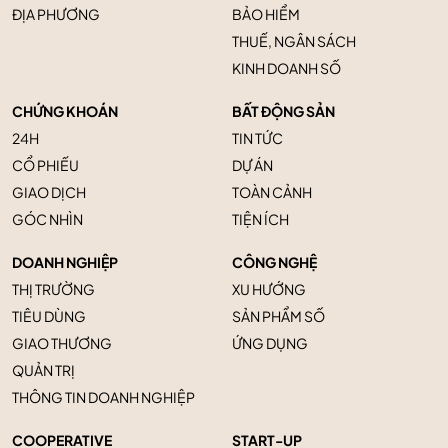
ĐỊA PHƯƠNG
BẢO HIỂM
THUẾ, NGÂN SÁCH
KINH DOANH SỐ
CHỨNG KHOÁN
BẤT ĐỘNG SẢN
24H
TIN TỨC
CỔ PHIẾU
DỰ ÁN
GIAO DỊCH
TOÀN CẢNH
GÓC NHÌN
TIỆN ÍCH
DOANH NGHIỆP
CÔNG NGHỆ
THỊ TRƯỜNG
XU HƯỚNG
TIÊU DÙNG
SẢN PHẨM SỐ
GIAO THƯƠNG
ỨNG DỤNG
QUẢN TRỊ
THÔNG TIN DOANH NGHIỆP
COOPERATIVE
START-UP