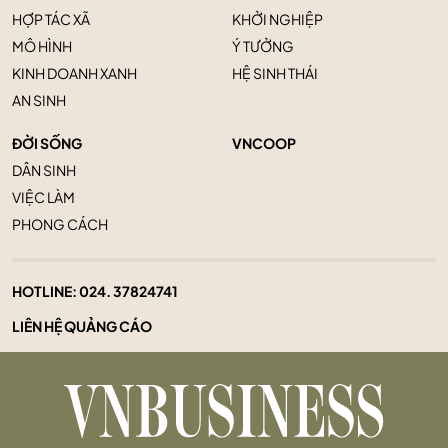
HỢP TÁC XÃ
KHỞI NGHIỆP
MÔ HÌNH
Ý TƯỞNG
KINH DOANH XANH
HỆ SINH THÁI
AN SINH
ĐỜI SỐNG
VNCOOP
DÂN SINH
VIỆC LÀM
PHONG CÁCH
HOTLINE:
024. 37824741
LIÊN HỆ QUẢNG CÁO