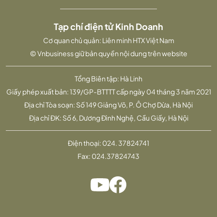
Tạp chí điện tử Kinh Doanh
Cơ quan chủ quản: Liên minh HTX Việt Nam
© Vnbusiness giữ bản quyền nội dung trên website
Tổng Biên tập: Hà Linh
Giấy phép xuất bản: 139/GP-BTTTT cấp ngày 04 tháng 3 năm 2021
Địa chỉ Tòa soạn: Số 149 Giảng Võ, P. Ô Chợ Dừa, Hà Nội
Địa chỉ ĐK: Số 6, Dương Đình Nghệ, Cầu Giấy, Hà Nội
Điện thoại:
024. 37824741
Fax:
024.37824743