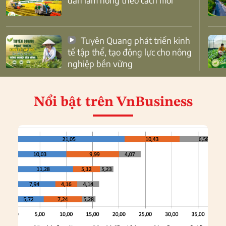
dân làm nông theo cách mới
Tuyên Quang phát triển kinh
tế tập thể, tạo động lực cho nông
nghiệp bền vững
Nổi bật
trên VnBusiness