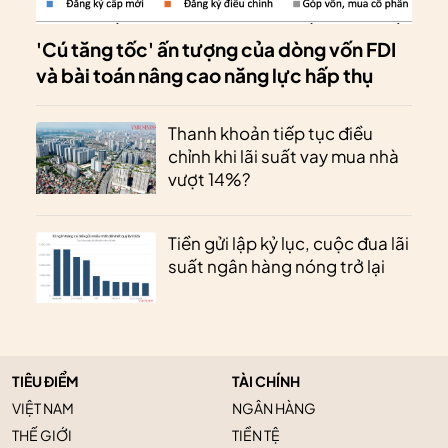
'Cú tăng tốc' ấn tượng của dòng vốn FDI
và bài toán nâng cao năng lực hấp thụ
Thanh khoản tiếp tục điều
chỉnh khi lãi suất vay mua nhà
vượt 14%?
Tiền gửi lập kỷ lục, cuộc đua lãi
suất ngân hàng nóng trở lại
TIÊU ĐIỂM
TÀI CHÍNH
VIỆT NAM
NGÂN HÀNG
THẾ GIỚI
TIỀN TỆ