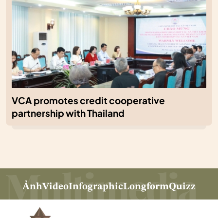
VCA promotes credit cooperative
partnership with Thailand
Ảnh
Video
Infographic
Longform
Quizz