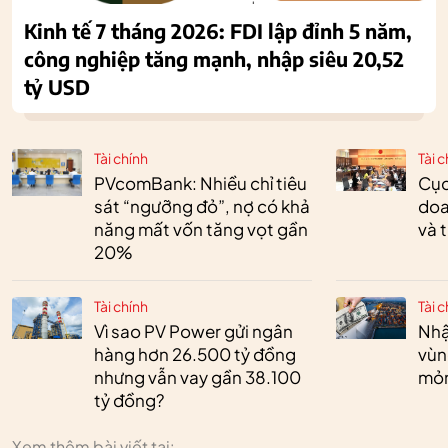
Kinh tế 7 tháng 2026: FDI lập đỉnh 5 năm,
công nghiệp tăng mạnh, nhập siêu 20,52
tỷ USD
Tài chính
Tài c
PVcomBank: Nhiều chỉ tiêu
Cục
sát “ngưỡng đỏ”, nợ có khả
doa
năng mất vốn tăng vọt gần
và 
20%
Tài chính
Tài c
Vì sao PV Power gửi ngân
Nhậ
hàng hơn 26.500 tỷ đồng
vùn
nhưng vẫn vay gần 38.100
mỏ
tỷ đồng?
Xem thêm bài viết tại: