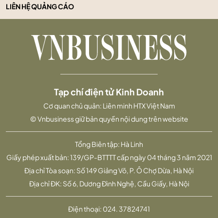
LIÊN HỆ QUẢNG CÁO
Tạp chí điện tử Kinh Doanh
Cơ quan chủ quản: Liên minh HTX Việt Nam
© Vnbusiness giữ bản quyền nội dung trên website
Tổng Biên tập: Hà Linh
Giấy phép xuất bản: 139/GP-BTTTT cấp ngày 04 tháng 3 năm 2021
Địa chỉ Tòa soạn: Số 149 Giảng Võ, P. Ô Chợ Dừa, Hà Nội
Địa chỉ ĐK: Số 6, Dương Đình Nghệ, Cầu Giấy, Hà Nội
Điện thoại:
024. 37824741