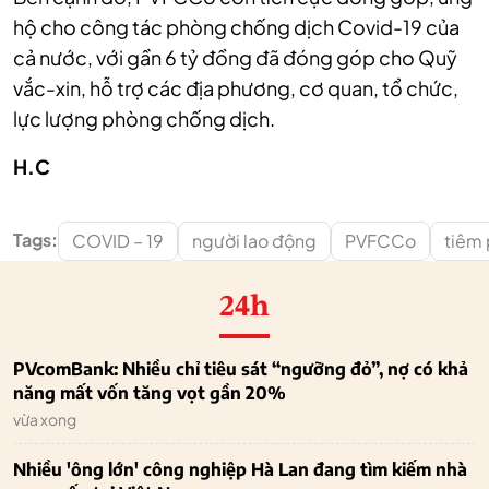
hộ cho công tác phòng chống dịch Covid-19 của
cả nước, với gần 6 tỷ đồng đã đóng góp cho Quỹ
vắc-xin, hỗ trợ các địa phương, cơ quan, tổ chức,
lực lượng phòng chống dịch.
H.C
Tags:
COVID – 19
người lao động
PVFCCo
tiêm
24h
PVcomBank: Nhiều chỉ tiêu sát “ngưỡng đỏ”, nợ có khả
năng mất vốn tăng vọt gần 20%
vừa xong
Nhiều 'ông lớn' công nghiệp Hà Lan đang tìm kiếm nhà