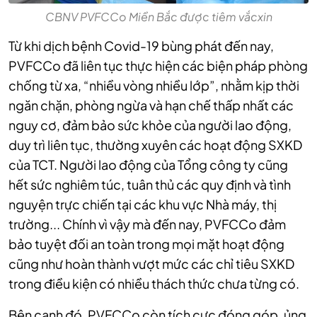
CBNV PVFCCo Miền Bắc được tiêm vắcxin
Từ khi dịch bệnh Covid-19 bùng phát đến nay,
PVFCCo đã liên tục thực hiện các biện pháp phòng
chống từ xa, “nhiều vòng nhiều lớp”, nhằm kịp thời
ngăn chặn, phòng ngừa và hạn chế thấp nhất các
nguy cơ, đảm bảo sức khỏe của người lao động,
duy trì liên tục, thường xuyên các hoạt động SXKD
của TCT. Người lao động của Tổng công ty cũng
hết sức nghiêm túc, tuân thủ các quy định và tình
nguyện trực chiến tại các khu vực Nhà máy, thị
trường... Chính vì vậy mà đến nay, PVFCCo đảm
bảo tuyệt đối an toàn trong mọi mặt hoạt động
cũng như hoàn thành vượt mức các chỉ tiêu SXKD
trong điều kiện có nhiều thách thức chưa từng có.
Bên cạnh đó, PVFCCo còn tích cực đóng góp, ủng