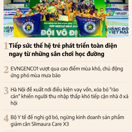
1
Tiếp sức thế hệ trẻ phát triển toàn diện
ngay từ những sân chơi học đường
2
EVNGENCO1 vượt qua cao điểm mùa khô, chủ động
ứng phó mùa mưa bão
3
Hà Nội đề xuất nới điều kiện vay vốn, xóa bỏ "rào
cản" khiến người thu nhập thấp khó tiếp cận nhà ở xã
hội
4
Bộ Y tế đề nghị gỡ bỏ, ngừng kinh doanh sản phẩm
giảm cân Slimaura Care X3