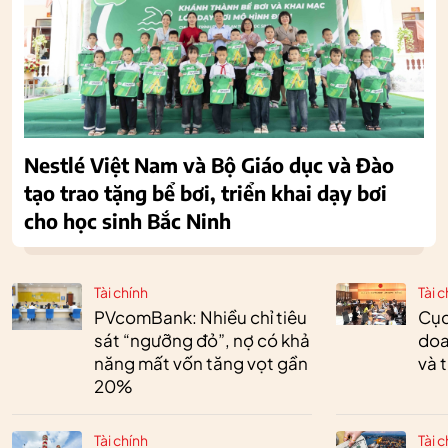
Nestlé Việt Nam và Bộ Giáo dục và Đào
tạo trao tặng bể bơi, triển khai dạy bơi
cho học sinh Bắc Ninh
Tài chính
Tài c
PVcomBank: Nhiều chỉ tiêu
Cục
sát “ngưỡng đỏ”, nợ có khả
doa
năng mất vốn tăng vọt gần
và 
20%
Tài chính
Tài c