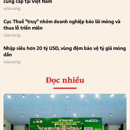
cung cấp tại Việt Nam
vừa xong
Cục Thuế "truy" nhóm doanh nghiệp báo lãi mỏng và
thua lỗ triền miên
vừa xong
Nhập siêu hơn 20 tỷ USD, vùng đệm bảo vệ tỷ giá mỏng
dần
vừa xong
Đọc nhiều