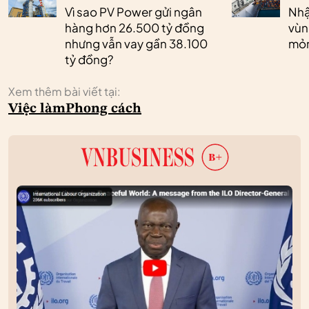
Vì sao PV Power gửi ngân
Nhậ
hàng hơn 26.500 tỷ đồng
vùn
nhưng vẫn vay gần 38.100
mỏ
tỷ đồng?
Xem thêm bài viết tại:
Việc làm
Phong cách