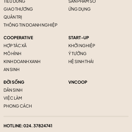
TIÊU DÙNG
SẢN PHẨM SỐ
GIAO THƯƠNG
ỨNG DỤNG
QUẢN TRỊ
THÔNG TIN DOANH NGHIỆP
COOPERATIVE
START-UP
HỢP TÁC XÃ
KHỞI NGHIỆP
MÔ HÌNH
Ý TƯỞNG
KINH DOANH XANH
HỆ SINH THÁI
AN SINH
ĐỜI SỐNG
VNCOOP
DÂN SINH
VIỆC LÀM
PHONG CÁCH
HOTLINE:
024. 37824741