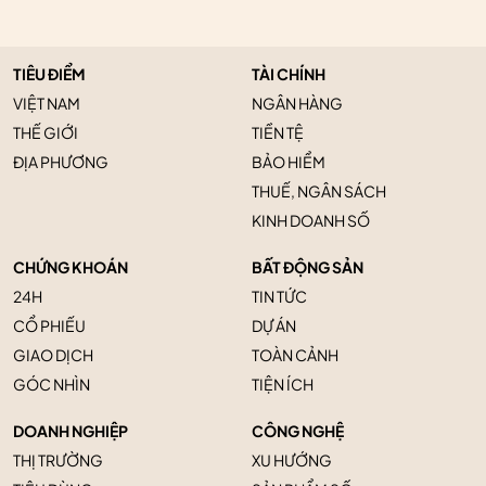
TIÊU ĐIỂM
TÀI CHÍNH
VIỆT NAM
NGÂN HÀNG
THẾ GIỚI
TIỀN TỆ
ĐỊA PHƯƠNG
BẢO HIỂM
THUẾ, NGÂN SÁCH
KINH DOANH SỐ
CHỨNG KHOÁN
BẤT ĐỘNG SẢN
24H
TIN TỨC
CỔ PHIẾU
DỰ ÁN
GIAO DỊCH
TOÀN CẢNH
GÓC NHÌN
TIỆN ÍCH
DOANH NGHIỆP
CÔNG NGHỆ
THỊ TRƯỜNG
XU HƯỚNG