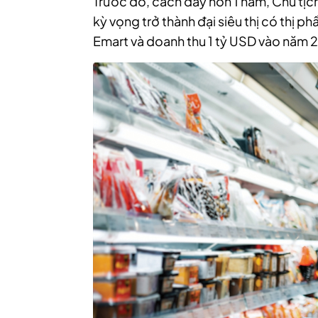
Trước đó, cách đây hơn 1 năm, Chủ tịc
kỳ vọng trở thành đại siêu thị có thị ph
Emart và
doanh thu 1 tỷ USD
vào năm 