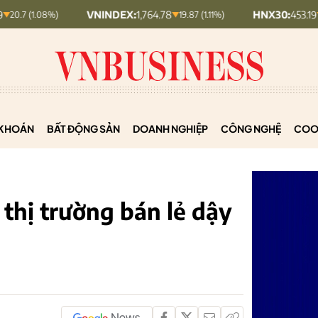
VNINDEX:
1,764.78
HNX30:
453.19
%)
19.87 (1.11%)
5.87 (1.28%)
KHOÁN
BẤT ĐỘNG SẢN
DOANH NGHIỆP
CÔNG NGHỆ
COO
 thị trường bán lẻ dậy