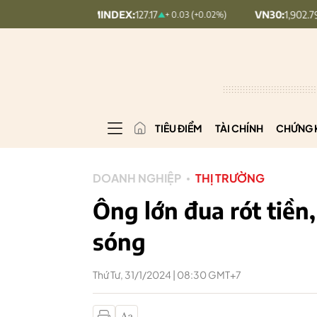
UPCOMINDEX:
127.17
VN30:
1,902.79
+ 0.03 (+0.02%)
20.7 (1.08
TIÊU ĐIỂM
TÀI CHÍNH
CHỨNG 
DOANH NGHIỆP
THỊ TRƯỜNG
Ông lớn đua rót tiền,
sóng
Thứ Tư, 31/1/2024 | 08:30 GMT+7