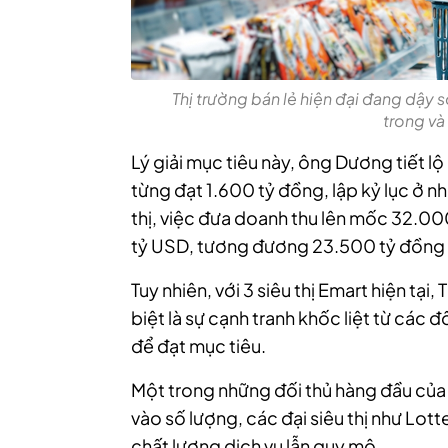
Thị trường bán lẻ hiện đại đang dậy 
trong và
Lý giải mục tiêu này, ông Dương tiết l
từng đạt
1.600 tỷ đồng
, lập kỷ lục ở 
thị, việc đưa doanh thu lên mốc
32.00
tỷ USD
, tương đương
23.500 tỷ đồng
Tuy nhiên, với 3 siêu thị Emart hiện tại
biệt là sự cạnh tranh khốc liệt từ các 
để đạt mục tiêu.
Một trong những đối thủ hàng đầu của 
vào số lượng, các đại siêu thị như Lot
chất lượng dịch vụ lẫn quy mô.