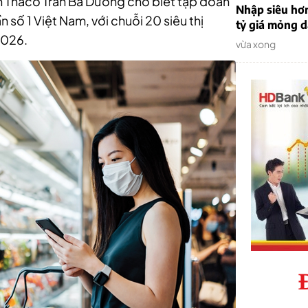
h Thaco Trần Bá Dương cho biết tập đoàn
Nhập siêu hơ
ần số 1 Việt Nam, với chuỗi 20 siêu thị
tỷ giá mỏng 
2026.
vừa xong