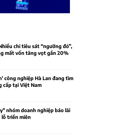
iều chỉ tiêu sát “ngưỡng đỏ”,
ng mất vốn tăng vọt gần 20%
n' công nghiệp Hà Lan đang tìm
 cấp tại Việt Nam
uy" nhóm doanh nghiệp báo lãi
lỗ triền miên