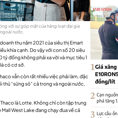
sóng với sự góp mặt của hàng loạt đại gia
 ngoài nước.
ộ doanh thu năm 2021 của siêu thị Emart
nhiều khía cạnh. Do vậy với con số 20 siêu
0 tỷ đồng
không phải xa vời và mục tiêu
1
là có cơ sở.
1
Giá xăng
E10RON95
, Thaco vẫn còn rất nhiều việc phải làm, đặc
đồng/lít
đối thủ “sừng sỏ” cả trong và ngoài nước,
2
Cạn nguồn 
phá tăng 
Thaco là Lotte. Không chỉ còn tập trung
te Mall West Lake đang chạy đua về cả
3
Lực cầu ổn