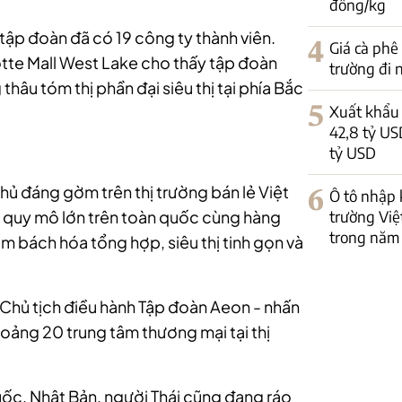
đồng/kg
tập đoàn đã có 19 công ty thành viên.
4
Giá cà phê
tte Mall West Lake cho thấy tập đoàn
trường đi
âu tóm thị phần đại siêu thị tại phía Bắc
5
Xuất khẩu 
42,8 tỷ US
tỷ USD
thủ đáng gờm trên thị trường bán lẻ Việt
6
Ô tô nhập 
trường Việ
hị quy mô lớn trên toàn quốc cùng hàng
trong năm
âm bách hóa tổng hợp, siêu thị tinh gọn và
Chủ tịch điều hành Tập đoàn Aeon - nhấn
oảng 20 trung tâm thương mại tại thị
c, Nhật Bản, người Thái cũng đang ráo