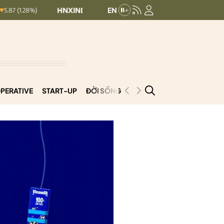
HNXINDEX:
292.64
UPCOMINDEX:
127.17
8.56 (2.84%)
PERATIVE
START-UP
ĐỜI SỐNG
PODCAST
VNCOOP