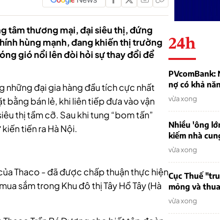
g tâm thương mại, đại siêu thị, đứng
24h
 chính hùng mạnh, đang khiến thị trường
ng gió nổi lên đòi hỏi sự thay đổi để
PVcomBank: Nh
nợ có khả nă
 những đại gia hàng đầu tích cực nhất
vừa xong
 bằng bán lẻ, khi liên tiếp đưa vào vận
iêu thị tầm cỡ. Sau khi tung “bom tấn”
Nhiều 'ông lớ
kiến tiến ra Hà Nội.
kiếm nhà cung
vừa xong
 của Thaco - đã được chấp thuận thực hiện
Cục Thuế "tr
 mua sắm trong Khu đô thị Tây Hồ Tây (Hà
mỏng và thua 
vừa xong