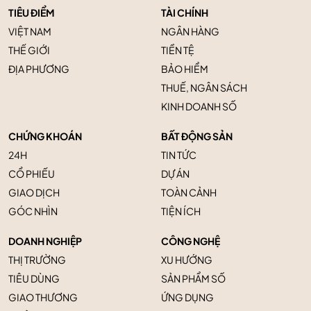
TIÊU ĐIỂM
TÀI CHÍNH
VIỆT NAM
NGÂN HÀNG
THẾ GIỚI
TIỀN TỆ
ĐỊA PHƯƠNG
BẢO HIỂM
THUẾ, NGÂN SÁCH
KINH DOANH SỐ
CHỨNG KHOÁN
BẤT ĐỘNG SẢN
24H
TIN TỨC
CỔ PHIẾU
DỰ ÁN
GIAO DỊCH
TOÀN CẢNH
GÓC NHÌN
TIỆN ÍCH
DOANH NGHIỆP
CÔNG NGHỆ
THỊ TRƯỜNG
XU HƯỚNG
TIÊU DÙNG
SẢN PHẨM SỐ
GIAO THƯƠNG
ỨNG DỤNG