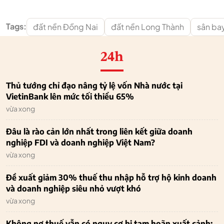
Tags:
đất nền Đồng Nai
đất nền Long Thành
sân ba
24h
Thủ tướng chỉ đạo nâng tỷ lệ vốn Nhà nước tại
VietinBank lên mức tối thiểu 65%
vừa xong
Đâu là rào cản lớn nhất trong liên kết giữa doanh
nghiệp FDI và doanh nghiệp Việt Nam?
vừa xong
Đề xuất giảm 30% thuế thu nhập hỗ trợ hộ kinh doanh
và doanh nghiệp siêu nhỏ vượt khó
vừa xong
Không nợ thuế vẫn có nguy cơ bị tạm hoãn xuất cảnh: