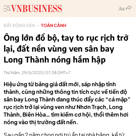
BẤT ĐỘNG SẢN
TOÀN CẢNH
Ông lớn đổ bộ, tay to rục rịch trở
lại, đất nền vùng ven sân bay
Long Thành nóng hầm hập
Thứ Năm, 29/5/2025 | 07:38 GMT+7
Hiệu ứng từ bảng giá đất mới, sáp nhập tỉnh
thành, cùng những thông tin tích cực về tiến độ
sân bay Long Thành đang thúc đẩy các “cá mập”
rục rịch trở lại vùng ven như Nhơn Trạch, Long
Thành, Biên Hòa… tìm kiếm cơ hội, thổi thêm hơi
nóng vào thị trường đất nền.
Sau gần 2 năm chọn nơi trú ẩn tại nhà băng, kể từ