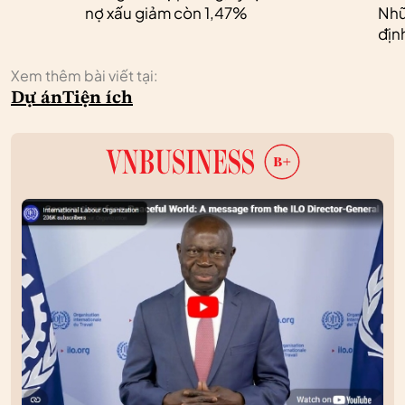
nợ xấu giảm còn 1,47%
Nhữ
địn
Xem thêm bài viết tại:
Dự án
Tiện ích