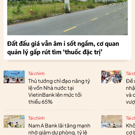
Đất đấu giá vẫn âm ỉ sốt ngầm, cơ quan
quản lý gấp rút tìm ‘thuốc đặc trị’
Tài chính
Tài c
Thủ tướng chỉ đạo nâng tỷ
Đề 
lệ vốn Nhà nước tại
nhậ
VietinBank lên mức tối
và 
thiểu 65%
vượ
Tài chính
Tài c
Nam A Bank lãi tăng mạnh
Khô
nhờ giảm dự phòng, tỷ lệ
cơ 