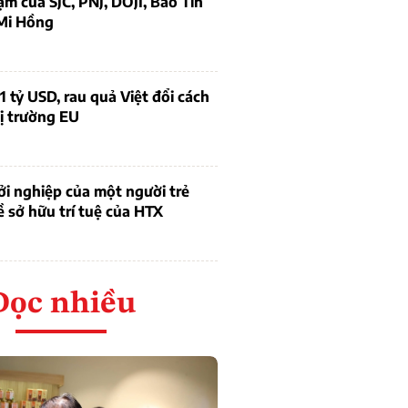
ạm của SJC, PNJ, DOJI, Bảo Tín
Mi Hồng
1 tỷ USD, rau quả Việt đổi cách
ị trường EU
i nghiệp của một người trẻ
ề sở hữu trí tuệ của HTX
Đọc nhiều