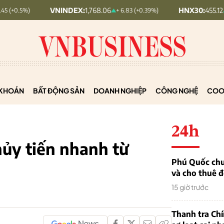
VNINDEX:
1,768.06
HNX30:
455.12
+ 6.83 (+0.39%)
+ 1.63 (+
KHOÁN
BẤT ĐỘNG SẢN
DOANH NGHIỆP
CÔNG NGHỆ
COO
24h
ủy tiến nhanh từ
Phú Quốc chu
và cho thuê đ
15 giờ trước
Thanh tra Ch