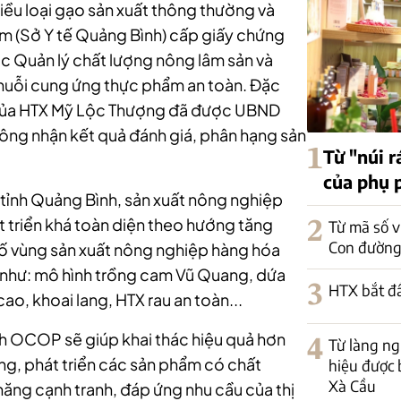
iều loại gạo sản xuất thông thường và
ẩm (Sở Y tế Quảng Bình) cấp giấy chứng
ục Quản lý chất lượng nông lâm sản và
chuỗi cung ứng thực phẩm an toàn. Đặc
 của HTX Mỹ Lộc Thượng đã được UBND
ông nhận kết quả đánh giá, phân hạng sản
1
Từ "núi r
của phụ 
tỉnh Quảng Bình, sản xuất nông nghiệp
 triển khá toàn diện theo hướng tăng
2
Từ mã số v
Con đường
số vùng sản xuất nông nghiệp hàng hóa
, như: mô hình trồng cam Vũ Quang, dứa
3
HTX bắt đ
ao, khoai lang, HTX rau an toàn...
rình OCOP sẽ giúp khai thác hiệu quả hơn
4
Từ làng n
ng, phát triển các sản phẩm có chất
hiệu được 
Xà Cầu
ăng cạnh tranh, đáp ứng nhu cầu của thị