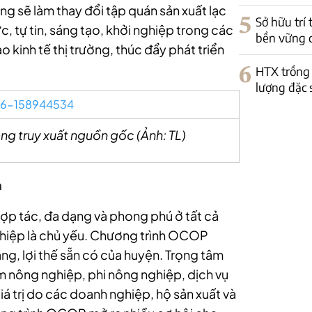
g sẽ làm thay đổi tập quán sản xuất lạc
5
Sở hữu trí
ực, tự tin, sáng tạo, khởi nghiệp trong các
bền vững 
 kinh tế thị trường, thúc đẩy phát triển
6
HTX trồng 
lượng đặc 
 truy xuất nguồn gốc (Ảnh: TL)
n
hợp tác, đa dạng và phong phú ở tất cả
nghiệp là chủ yếu. Chương trình OCOP
g, lợi thế sẵn có của huyện. Trọng tâm
ẩm nông nghiệp, phi nông nghiệp, dịch vụ
iá trị do các doanh nghiệp, hộ sản xuất và