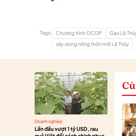
Tags:
Chương trình OCOP
Gạo Lệ Thủ
xây dựng nông thôn mới Lệ Thủy
Cù
Doanh nghiệp
Lần đầu vượt 1 tỷ USD, rau
quả Việt đổi cách chinh phục