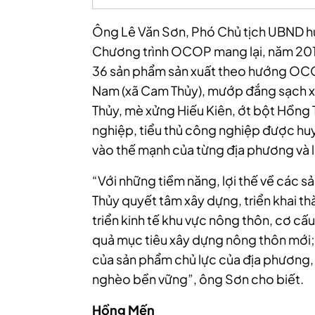
Ông Lê Văn Sơn, Phó Chủ tịch UBND huy
Chương trình OCOP mang lại, năm 2019
36 sản phẩm sản xuất theo hướng OCOP
Nam (xã Cam Thủy), mướp đắng sạch xã
Thủy, mè xửng Hiếu Kiên, ớt bột Hồn
nghiệp, tiểu thủ công nghiệp được huy
vào thế mạnh của từng địa phương và 
“Với những tiềm năng, lợi thế về các 
Thủy quyết tâm xây dựng, triển khai
triển kinh tế khu vực nông thôn, cơ cấu
quả mục tiêu xây dựng nông thôn mới; 
của sản phẩm chủ lực của địa phương,
nghèo bền vững”, ông Sơn cho biết.
Hồng Mến