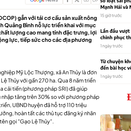
sơ loạt sai ph
Mạnh Hải và 
15 giờ trước
COP) gắn với tái cơ cấu sản xuất nông
h Quảng Bình nỗ lực triển khai với mục
Lần đầu vượt 
chất lượng cao mang tính đặc trưng, lợi
chinh phục th
ộng lực, tiếp sức cho các địa phương
1 ngày trước
Từ chuyện khở
đến bài học v
nghiệp Mỹ Lộc Thượng, xã An Thủy là đơn
1 ngày trước
n Lệ Thủy với gần 270 ha. Qua 8 năm triển
úa cải tiến (phương pháp SRI) đã giúp
hu nhập tăng trên 30% so với phương pháp
triển, UBND huyện đã hỗ trợ 110 triệu
ưởng, hoàn tất các thủ tục đăng ký nhãn
 tên gọi "Gạo Lệ Thủy”.