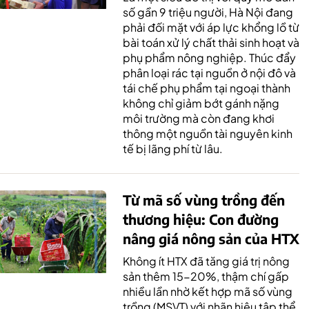
số gần 9 triệu người, Hà Nội đang
phải đối mặt với áp lực khổng lồ từ
bài toán xử lý chất thải sinh hoạt và
phụ phẩm nông nghiệp. Thúc đẩy
phân loại rác tại nguồn ở nội đô và
tái chế phụ phẩm tại ngoại thành
không chỉ giảm bớt gánh nặng
môi trường mà còn đang khơi
thông một nguồn tài nguyên kinh
tế bị lãng phí từ lâu.
Từ mã số vùng trồng đến
thương hiệu: Con đường
nâng giá nông sản của HTX
Không ít HTX đã tăng giá trị nông
sản thêm 15-20%, thậm chí gấp
nhiều lần nhờ kết hợp mã số vùng
trồng (MSVT) với nhãn hiệu tập thể,