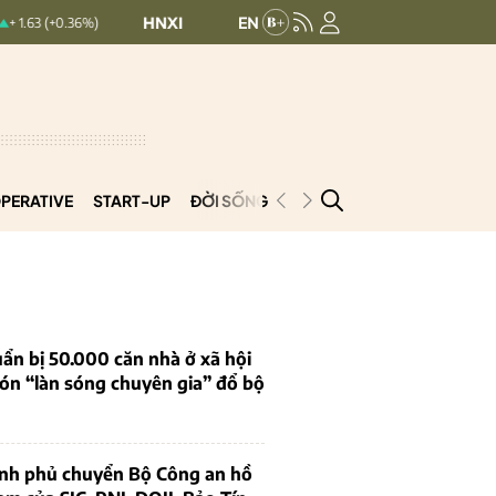
HNXINDEX:
293.44
UPCOMINDEX:
126.
0.36%)
+ 0.25 (+0.09%)
PERATIVE
START-UP
ĐỜI SỐNG
PODCAST
VNCOOP
ẩn bị 50.000 căn nhà ở xã hội
ón “làn sóng chuyên gia” đổ bộ
ính phủ chuyển Bộ Công an hồ