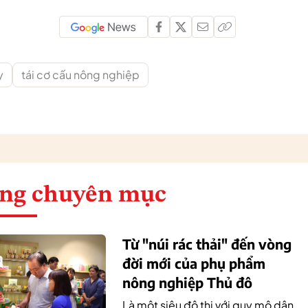
y
tái cơ cấu nông nghiệp
ng chuyên mục
Từ "núi rác thải" đến vòng
đời mới của phụ phẩm
nông nghiệp Thủ đô
Là một siêu đô thị với quy mô dân