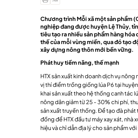
Chương trình Mỗi xã một sản phẩm (O
nghiệp đang được huyện Lệ Thủy, tỉn
tiêu tạo ra nhiều sản phẩm hàng hóa 
thế của mỗi vùng miền, qua đó tạo đ
xây dựng nông thôn mới bền vững.
Phát huy tiềm năng, thế mạnh
HTX sản xuất kinh doanh dịch vụ nông 
vị thí điểm trồng giống lúa P6 tại huyệ
khai sản xuất theo hệ thống canh tác l
nông dân giảm từ 25 - 30% chi phí, t
sản xuất truyền thống. Để tạo đà phát 
đồng để HTX đầu tư máy xay xát, nhà x
hiệu và chỉ dẫn địa lý cho sản phẩm với