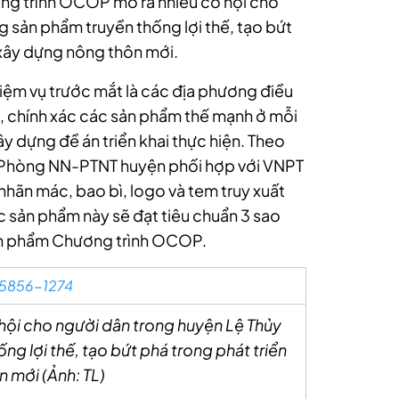
ơng trình OCOP mở ra nhiều cơ hội cho
g sản phẩm truyền thống lợi thế, tạo bứt
à xây dựng nông thôn mới.
ệm vụ trước mắt là các địa phương điều
đủ, chính xác các sản phẩm thế mạnh ở mỗi
y dựng đề án triển khai thực hiện. Theo
 Phòng NN-PTNT huyện phối hợp với VNPT
nhãn mác, bao bì, logo và tem truy xuất
c sản phẩm này sẽ đạt tiêu chuẩn 3 sao
sản phẩm Chương trình OCOP.
ội cho người dân trong huyện Lệ Thủy
ng lợi thế, tạo bứt phá trong phát triển
n mới (Ảnh: TL)