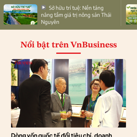
Sở hữu trí tuệ: Nền tảng
nâng tầm giá trị nông sản Thái
Nguyên
Nổi bật
trên VnBusiness
Dòng vốn quốc tế đổi tiêu chí, doanh