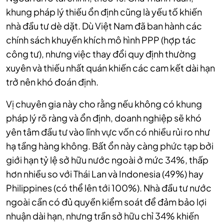
khung pháp lý thiếu ổn định cũng là yếu tố khiến
nhà đầu tư dè dặt. Dù Việt Nam đã ban hành các
chính sách khuyến khích mô hình PPP (hợp tác
công tư), nhưng việc thay đổi quy định thường
xuyên và thiếu nhất quán khiến các cam kết dài hạn
trở nên khó đoán định.
Vị chuyên gia này cho rằng nếu không có khung
pháp lý rõ ràng và ổn định, doanh nghiệp sẽ khó
yên tâm đầu tư vào lĩnh vực vốn có nhiều rủi ro như
hạ tầng hàng không. Bất ổn này càng phức tạp bởi
giới hạn tỷ lệ sở hữu nước ngoài ở mức 34%, thấp
hơn nhiều so với Thái Lan và Indonesia (49%) hay
Philippines (có thể lên tới 100%). Nhà đầu tư nước
ngoài cần có đủ quyền kiểm soát để đảm bảo lợi
nhuận dài hạn, nhưng trần sở hữu chỉ 34% khiến