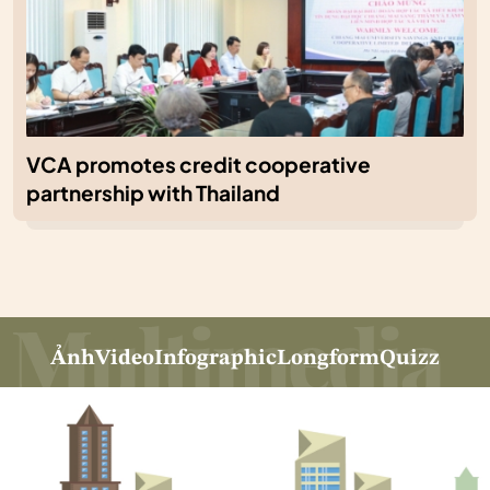
VCA promotes credit cooperative
partnership with Thailand
Ảnh
Video
Infographic
Longform
Quizz