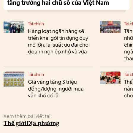
tăng trưởng hai chữ số của Việt Nam
Tài chính
Tài c
Hàng loạt ngân hàng sẽ
Tăn
triển khai gói tín dụng quy
nhữ
mô lớn, lãi suất ưu đãi cho
chí
doanh nghiệp nhỏ và vừa
ngà
tha
Tài chính
Tài c
Giá vàng tăng 3 triệu
Thấ
đồng/lượng, người mua
nân
vẫn khó có lãi
cho
Xem thêm bài viết tại:
Thế giới
Địa phương