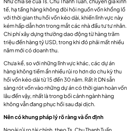
Như chia sẻ của Ts. Chu Thanh Tuấn, chuyên gia kinh
tế, hạ tầng hàng không đòi hỏi nguồn vốn khổng lồ
với thời gian thu hồi vốn kéo dài, khiến lĩnh vực này
kém hấp dẫn hơn trong mắt các nhà đầu tư tư nhân.
Chi phí xây dựng thường dao động từ hàng trăm
triệu đến hàng tỷ USD, trong khi đó phải mất nhiều
năm mới có doanh thu.
Chưa kể, so với những lĩnh vực khác, các dự án
hàng không tiềm ẩn nhiều rủi ro hơn do chu kỳ thu
hồi vốn kéo dài từ 15 đến 30 năm. Rất ít DN sẵn
sàng rót vốn vào những dự án có thời gian hoàn vốn
lâu đến vậy, nhất là trong bối cảnh ngành hàng
không vẫn đang phục hồi sau đại dịch.
Nên có khung pháp lý rõ ràng và ổn định
Ngoài rủi ro tài chính, theo Ts. Chu Thanh Tuấn,