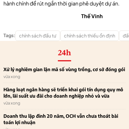
hành chính để rút ngắn thời gian phê duyệt dự án.
Thế Vinh
Tags:
chính sách đầu tư
chính sách thiếu ổn định
đầ
24h
Xử lý nghiêm gian lận mã số vùng trồng, cơ sở đóng gói
vừa xong
Hàng loạt ngân hàng sẽ triển khai gói tín dụng quy mô
lớn, lãi suất ưu đãi cho doanh nghiệp nhỏ và vừa
vừa xong
Doanh thu lập đỉnh 20 năm, OCH vẫn chưa thoát bài
toán lợi nhuận