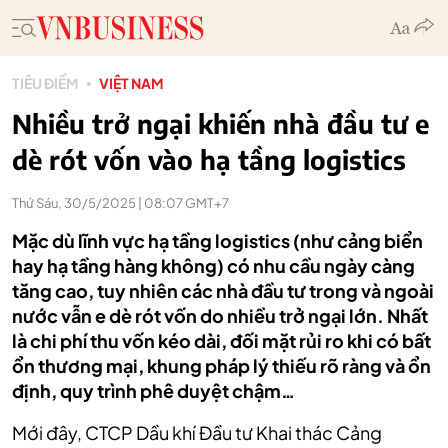
TIÊU ĐIỂM
VIỆT NAM
Nhiều trở ngại khiến nhà đầu tư e
dè rót vốn vào hạ tầng logistics
Thứ Sáu, 30/5/2025 | 08:07 GMT+7
Mặc dù lĩnh vực hạ tầng logistics (như cảng biển
hay hạ tầng hàng không) có nhu cầu ngày càng
tăng cao, tuy nhiên các nhà đầu tư trong và ngoài
nước vẫn e dè rót vốn do nhiều trở ngại lớn. Nhất
là chi phí thu vốn kéo dài, đối mặt rủi ro khi có bất
ổn thương mại, khung pháp lý thiếu rõ ràng và ổn
định, quy trình phê duyệt chậm…
Mới đây, CTCP Dầu khí Đầu tư Khai thác Cảng