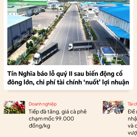
Tín Nghĩa báo lỗ quý II sau biến động cổ
đông lớn, chi phí tài chính ‘nuốt’ lợi nhuận
Doanh nghiệp
Tài c
Tiếp đà tăng, giá cà phê
Đề 
chạm mốc 99.000
nhậ
đồng/kg
và 
vượ