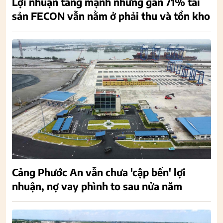
Lợi nhuận tăng mạnh nhưng gần 71% tài
sản FECON vẫn nằm ở phải thu và tồn kho
Cảng Phước An vẫn chưa 'cập bến' lợi
nhuận, nợ vay phình to sau nửa năm