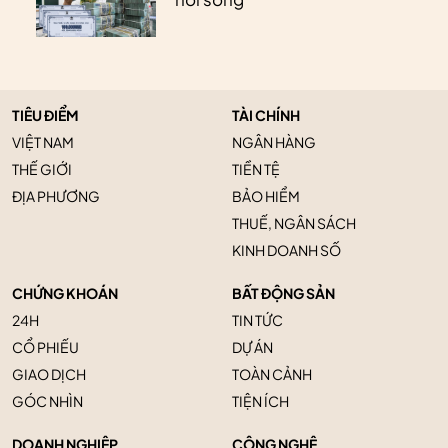
TIÊU ĐIỂM
TÀI CHÍNH
VIỆT NAM
NGÂN HÀNG
THẾ GIỚI
TIỀN TỆ
ĐỊA PHƯƠNG
BẢO HIỂM
THUẾ, NGÂN SÁCH
KINH DOANH SỐ
CHỨNG KHOÁN
BẤT ĐỘNG SẢN
24H
TIN TỨC
CỔ PHIẾU
DỰ ÁN
GIAO DỊCH
TOÀN CẢNH
GÓC NHÌN
TIỆN ÍCH
DOANH NGHIỆP
CÔNG NGHỆ