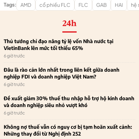
Tags:
AMD
cổ phiếu FLC
FLC
GAB
HAI
hệ 
24h
Thủ tướng chỉ đạo nâng tỷ lệ vốn Nhà nước tại
VietinBank lên mức tối thiểu 65%
6 giờ trước
Đâu là rào cản lớn nhất trong liên kết giữa doanh
nghiệp FDI và doanh nghiệp Việt Nam?
6 giờ trước
Đề xuất giảm 30% thuế thu nhập hỗ trợ hộ kinh doanh
và doanh nghiệp siêu nhỏ vượt khó
6 giờ trước
Không nợ thuế vẫn có nguy cơ bị tạm hoãn xuất cảnh:
Những thay đổi từ Nghị định 252