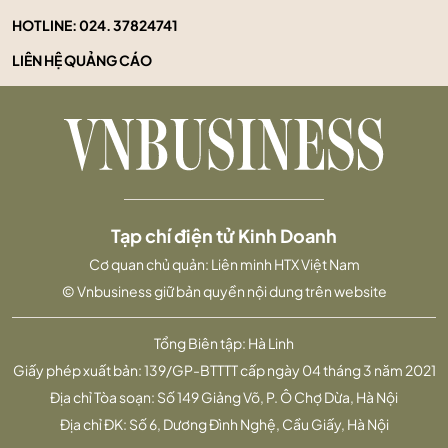
HOTLINE:
024. 37824741
LIÊN HỆ QUẢNG CÁO
Tạp chí điện tử Kinh Doanh
Cơ quan chủ quản: Liên minh HTX Việt Nam
© Vnbusiness giữ bản quyền nội dung trên website
Tổng Biên tập: Hà Linh
Giấy phép xuất bản: 139/GP-BTTTT cấp ngày 04 tháng 3 năm 2021
Địa chỉ Tòa soạn: Số 149 Giảng Võ, P. Ô Chợ Dừa, Hà Nội
Địa chỉ ĐK: Số 6, Dương Đình Nghệ, Cầu Giấy, Hà Nội