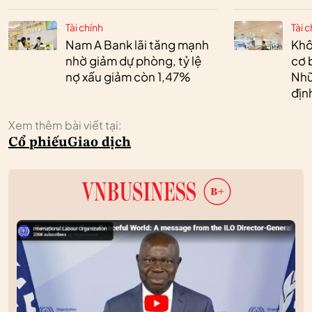
Tài chính
Tài c
Nam A Bank lãi tăng mạnh
Khô
nhờ giảm dự phòng, tỷ lệ
cơ 
nợ xấu giảm còn 1,47%
Nhữ
địn
Xem thêm bài viết tại:
Cổ phiếu
Giao dịch