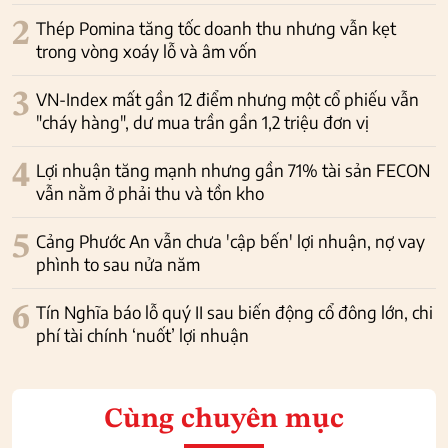
2
Thép Pomina tăng tốc doanh thu nhưng vẫn kẹt
trong vòng xoáy lỗ và âm vốn
3
VN-Index mất gần 12 điểm nhưng một cổ phiếu vẫn
"cháy hàng", dư mua trần gần 1,2 triệu đơn vị
4
Lợi nhuận tăng mạnh nhưng gần 71% tài sản FECON
vẫn nằm ở phải thu và tồn kho
5
Cảng Phước An vẫn chưa 'cập bến' lợi nhuận, nợ vay
phình to sau nửa năm
6
Tín Nghĩa báo lỗ quý II sau biến động cổ đông lớn, chi
phí tài chính ‘nuốt’ lợi nhuận
Cùng chuyên mục