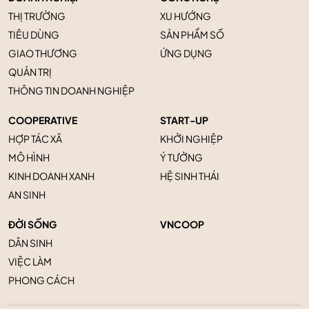
THỊ TRƯỜNG
XU HƯỚNG
TIÊU DÙNG
SẢN PHẨM SỐ
GIAO THƯƠNG
ỨNG DỤNG
QUẢN TRỊ
THÔNG TIN DOANH NGHIỆP
COOPERATIVE
START-UP
HỢP TÁC XÃ
KHỞI NGHIỆP
MÔ HÌNH
Ý TƯỞNG
KINH DOANH XANH
HỆ SINH THÁI
AN SINH
ĐỜI SỐNG
VNCOOP
DÂN SINH
VIỆC LÀM
PHONG CÁCH