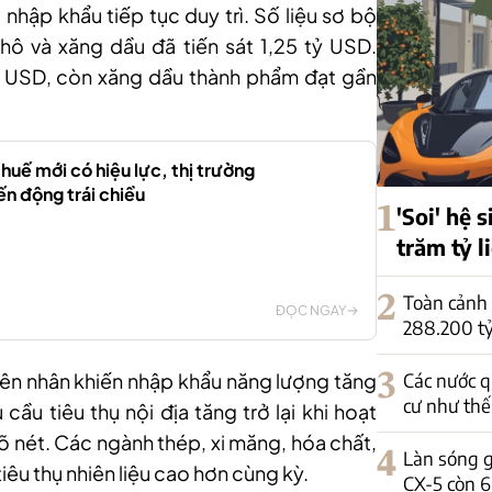
nhập khẩu tiếp tục duy trì. Số liệu sơ bộ
ô và xăng dầu đã tiến sát 1,25 tỷ USD.
u USD, còn xăng dầu thành phẩm đạt gần
huế mới có hiệu lực, thị trường
ến động trái chiều
1
'Soi' hệ 
trăm tỷ 
2
Toàn cảnh 
ĐỌC NGAY
288.200 tỷ
3
Các nước q
yên nhân khiến nhập khẩu năng lượng tăng
cư như thế
cầu tiêu thụ nội địa tăng trở lại khi hoạt
õ nét. Các ngành thép, xi măng, hóa chất,
4
Làn sóng g
tiêu thụ nhiên liệu cao hơn cùng kỳ.
CX-5 còn 6