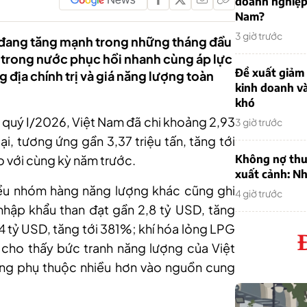
doanh nghiệp
Nam?
3 giờ trước
 đang tăng mạnh trong những tháng đầu
 trong nước phục hồi nhanh cùng áp lực
Đề xuất giảm
địa chính trị và giá năng lượng toàn
kinh doanh v
khó
ng quý I/2026, Việt Nam đã chi khoảng 2,93
3 giờ trước
ại, tương ứng gần 3,37 triệu tấn, tăng tới
o với cùng kỳ năm trước.
Không nợ thu
xuất cảnh: Nh
ều nhóm hàng năng lượng khác cũng ghi
4 giờ trước
hập khẩu than đạt gần 2,8 tỷ USD, tăng
 tỷ USD, tăng tới 381%; khí hóa lỏng LPG
 cho thấy bức tranh năng lượng của Việt
g phụ thuộc nhiều hơn vào nguồn cung