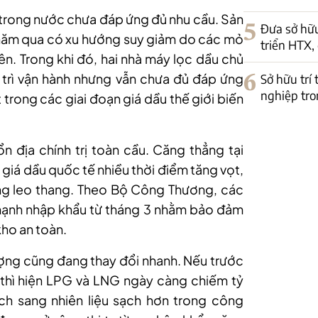
trong nước chưa đáp ứng đủ nhu cầu. Sản
5
Đưa sở hữu
u năm qua có xu hướng suy giảm do các mỏ
triển HTX,
iên. Trong khi đó, hai nhà máy lọc dầu chủ
 trì vận hành nhưng vẫn chưa đủ đáp ứng
6
Sở hữu trí
nghiệp tro
 trong các giai đoạn giá dầu thế giới biến
n địa chính trị toàn cầu. Căng thẳng tại
giá dầu quốc tế nhiều thời điểm tăng vọt,
ng leo thang. Theo Bộ Công Thương, các
mạnh nhập khẩu từ tháng 3 nhằm bảo đảm
kho an toàn.
ợng cũng đang thay đổi nhanh. Nếu trước
 thì hiện LPG và LNG ngày càng chiếm tỷ
ch sang nhiên liệu sạch hơn trong công