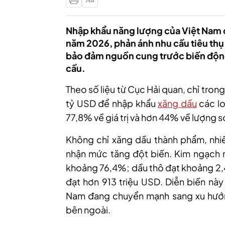
Nhập khẩu năng lượng của Việt Nam
năm 2026, phản ánh nhu cầu tiêu thụ
bảo đảm nguồn cung trước biến động 
cầu.
Theo số liệu từ Cục Hải quan, chỉ tro
tỷ USD để nhập khẩu
xăng dầu
các lo
77,8% về giá trị và hơn 44% về lượng s
Không chỉ xăng dầu thành phẩm, nhi
nhận mức tăng đột biến. Kim ngạch n
khoảng 76,4%; dầu thô đạt khoảng 2,4
đạt hơn 913 triệu USD. Diễn biến này
Nam đang chuyển mạnh sang xu hướn
bên ngoài.