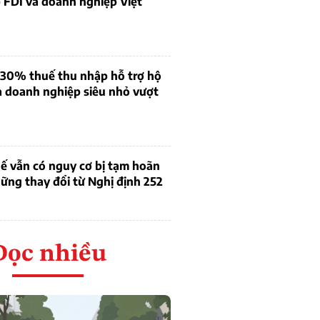
 FDI và doanh nghiệp Việt
 30% thuế thu nhập hỗ trợ hộ
à doanh nghiệp siêu nhỏ vượt
ế vẫn có nguy cơ bị tạm hoãn
ững thay đổi từ Nghị định 252
Đọc nhiều