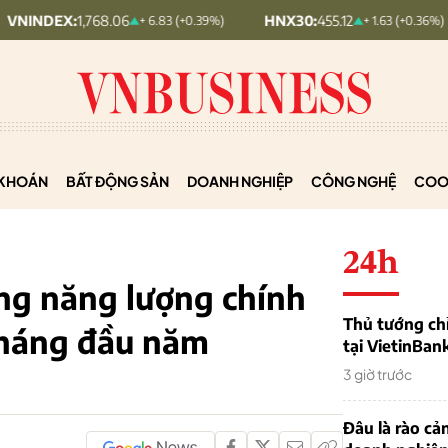
8.06
HNX30:
455.12
HNXINDE
+ 6.83 (+0.39%)
+ 1.63 (+0.36%)
KHOÁN
BẤT ĐỘNG SẢN
DOANH NGHIỆP
CÔNG NGHỆ
COO
24h
ng năng lượng chính
Thủ tướng chỉ
tháng đầu năm
tại VietinBan
3 giờ trước
Đâu là rào cản