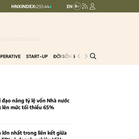
X:
293.44
UPCOMINDEX:
126.99
+ 0.25 (+0.09%)
+ 0.29 (+0.23%)
PERATIVE
START-UP
ĐỜI SỐNG
PODCAST
VNCOOP
 đạo nâng tỷ lệ vốn Nhà nước
k lên mức tối thiểu 65%
 lớn nhất trong liên kết giữa