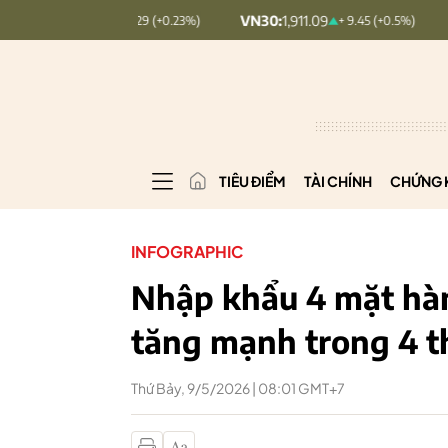
9
VN30:
1,911.09
VNINDEX:
1,76
+ 0.29 (+0.23%)
+ 9.45 (+0.5%)
TIÊU ĐIỂM
TÀI CHÍNH
CHỨNG 
INFOGRAPHIC
Nhập khẩu 4 mặt hà
tăng mạnh trong 4 
Thứ Bảy, 9/5/2026 | 08:01 GMT+7