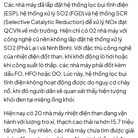
Các nhà máy đã lắp đặt hệ thống lọc bụi tĩnh điện
(ESP), hệ thống xử lý SO2 (FGD) và hệ thống SCR
(Selective Catalytic Reduction) để xử lý NOx đạt
QCVN về môi trường. Hiện chỉ có 02 nhà máy với
công nghệ cũ nên không lắp đặt hệ thống xử lý
SO2 (Phả Lại I và Ninh Bình). Với đặc thù công nghệ
của nhiệt điện đốt than, khi khởi động lò hơi hoặc
khi công suất lò thấp, các nhà máy phải đốt kèm
dầu FO, HFO hoặc DO. Lúc này, hệ thống lọc bụi
tĩnh điện không hoạt động được do nguy cơ cháy
nổ, khi đó người dân sẽ quan sát thấy hiện tượng
khói đen tại miệng ống khói.
Hiện nay có 20 nhà máy nhiệt điện than đang vận
hành với lượng tro xỉ, thạch cao thải ra hơn 15,7 triệu
tấn/năm. Tuy nhiên, các nhà máy chưa tìm được giải