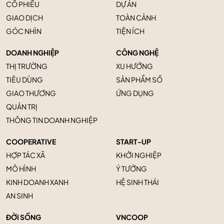
CỔ PHIẾU
DỰ ÁN
GIAO DỊCH
TOÀN CẢNH
GÓC NHÌN
TIỆN ÍCH
DOANH NGHIỆP
CÔNG NGHỆ
THỊ TRƯỜNG
XU HƯỚNG
TIÊU DÙNG
SẢN PHẨM SỐ
GIAO THƯƠNG
ỨNG DỤNG
QUẢN TRỊ
THÔNG TIN DOANH NGHIỆP
COOPERATIVE
START-UP
HỢP TÁC XÃ
KHỞI NGHIỆP
MÔ HÌNH
Ý TƯỞNG
KINH DOANH XANH
HỆ SINH THÁI
AN SINH
ĐỜI SỐNG
VNCOOP