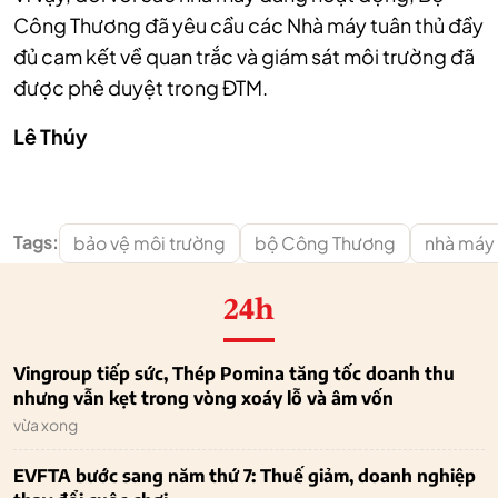
Công Thương đã yêu cầu các Nhà máy tuân thủ đầy
đủ cam kết về quan trắc và giám sát môi trường đã
được phê duyệt trong ĐTM.
Lê Thúy
Tags:
bảo vệ môi trường
bộ Công Thương
nhà máy 
24h
Vingroup tiếp sức, Thép Pomina tăng tốc doanh thu
nhưng vẫn kẹt trong vòng xoáy lỗ và âm vốn
vừa xong
EVFTA bước sang năm thứ 7: Thuế giảm, doanh nghiệp