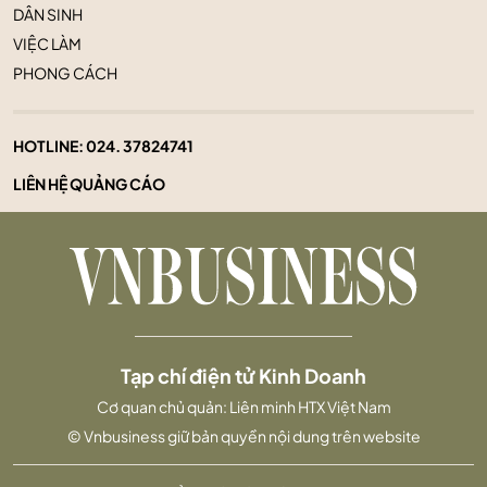
DÂN SINH
VIỆC LÀM
PHONG CÁCH
HOTLINE:
024. 37824741
LIÊN HỆ QUẢNG CÁO
Tạp chí điện tử Kinh Doanh
Cơ quan chủ quản: Liên minh HTX Việt Nam
© Vnbusiness giữ bản quyền nội dung trên website