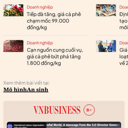
Doanh nghiệp
Doa
Tiếp đà tăng, giá cà phê
Định
chạm mốc 99.000
tạo
đồng/kg
mới
Doanh nghiệp
Doa
Cạn nguồn cung cuối vụ,
Giá
giá cà phê bứt phá tăng
loạ
1.800 đồng/kg
về 
Xem thêm bài viết tại:
Mô hình
An sinh