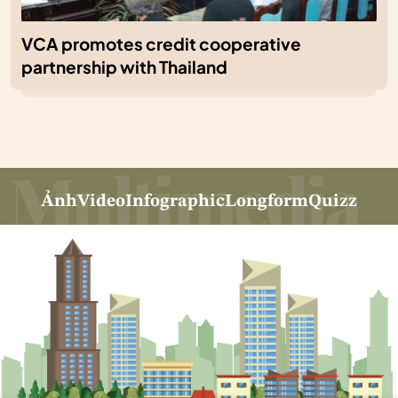
VCA promotes credit cooperative
partnership with Thailand
Ảnh
Video
Infographic
Longform
Quizz