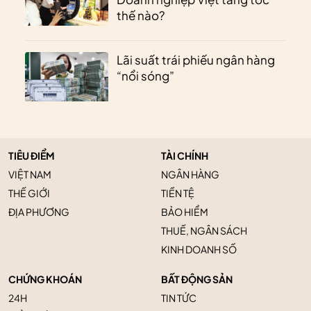
thế nào?
Lãi suất trái phiếu ngân hàng
“nổi sóng”
TIÊU ĐIỂM
TÀI CHÍNH
VIỆT NAM
NGÂN HÀNG
THẾ GIỚI
TIỀN TỆ
ĐỊA PHƯƠNG
BẢO HIỂM
THUẾ, NGÂN SÁCH
KINH DOANH SỐ
CHỨNG KHOÁN
BẤT ĐỘNG SẢN
24H
TIN TỨC