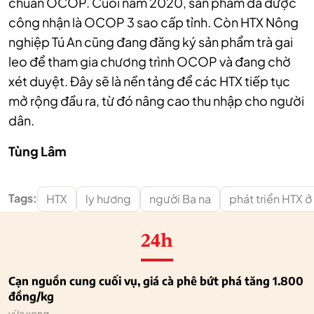
chuẩn OCOP. Cuối năm 2020, sản phẩm đã được
công nhận là OCOP 3 sao cấp tỉnh. Còn HTX Nông
nghiệp Tú An cũng đang đăng ký sản phẩm trà gai
leo để tham gia chương trình OCOP và đang chờ
xét duyệt. Đây sẽ là nền tảng để các HTX tiếp tục
mở rộng đầu ra, từ đó nâng cao thu nhập cho người
dân.
Tùng Lâm
Tags:
HTX
ly hương
người Ba na
phát triển HTX ở
24h
Cạn nguồn cung cuối vụ, giá cà phê bứt phá tăng 1.800
đồng/kg
vừa xong