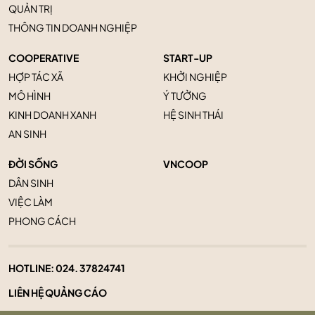
QUẢN TRỊ
THÔNG TIN DOANH NGHIỆP
COOPERATIVE
START-UP
HỢP TÁC XÃ
KHỞI NGHIỆP
MÔ HÌNH
Ý TƯỞNG
KINH DOANH XANH
HỆ SINH THÁI
AN SINH
ĐỜI SỐNG
VNCOOP
DÂN SINH
VIỆC LÀM
PHONG CÁCH
HOTLINE:
024. 37824741
LIÊN HỆ QUẢNG CÁO