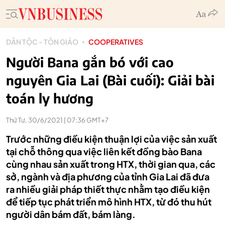
DÂN TỘC - TÔN GIÁO
COOPERATIVES
Người Bana gắn bó với cao
nguyên Gia Lai (Bài cuối): Giải bài
toán ly hương
Thứ Tư, 30/6/2021 | 07:36 GMT+7
Trước những điều kiện thuận lợi của việc sản xuất
tại chỗ thông qua việc liên kết đồng bào Bana
cùng nhau sản xuất trong HTX, thời gian qua, các
sở, ngành và địa phương của tỉnh Gia Lai đã đưa
ra nhiều giải pháp thiết thực nhằm tạo điều kiện
để tiếp tục phát triển mô hình HTX, từ đó thu hút
người dân bám đất, bám làng.