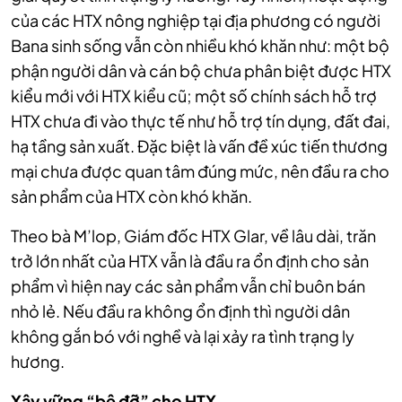
của các HTX nông nghiệp tại địa phương có người
Bana sinh sống vẫn còn nhiều khó khăn như: một bộ
phận người dân và cán bộ chưa phân biệt được HTX
kiểu mới với HTX kiểu cũ; một số chính sách hỗ trợ
HTX chưa đi vào thực tế như hỗ trợ tín dụng, đất đai,
hạ tầng sản xuất. Đặc biệt là vấn đề xúc tiến thương
mại chưa được quan tâm đúng mức, nên đầu ra cho
sản phẩm của HTX còn khó khăn.
Theo bà M’lop, Giám đốc HTX Glar, về lâu dài, trăn
trở lớn nhất của HTX vẫn là đầu ra ổn định cho sản
phẩm vì hiện nay các sản phẩm vẫn chỉ buôn bán
nhỏ lẻ. Nếu đầu ra không ổn định thì người dân
không gắn bó với nghề và lại xảy ra tình trạng ly
hương.
Xây vững “bệ đỡ” cho HTX