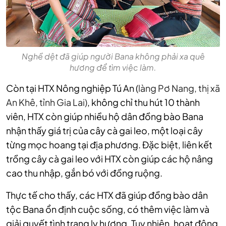
Nghề dệt đã giúp người Bana không phải xa quê
hương để tìm việc làm.
Còn tại HTX Nông nghiệp Tú An (
làng Pơ Nang, thị xã
An Khê, tỉnh Gia Lai)
, không chỉ thu hút 10 thành
viên, HTX còn giúp nhiều hộ dân đồng bào Bana
nhận thấy giá trị của cây cà gai leo, một loại cây
từng mọc hoang tại địa phương. Đặc biệt, liên kết
trồng cây cà gai leo với HTX còn giúp các hộ nâng
cao thu nhập, gắn bó với đồng ruộng.
Thực tế cho thấy, các HTX đã giúp đồng bào dân
tộc Bana ổn định cuộc sống, có thêm việc làm và
giải quyết tình trạng ly hương. Tuy nhiên, hoạt động