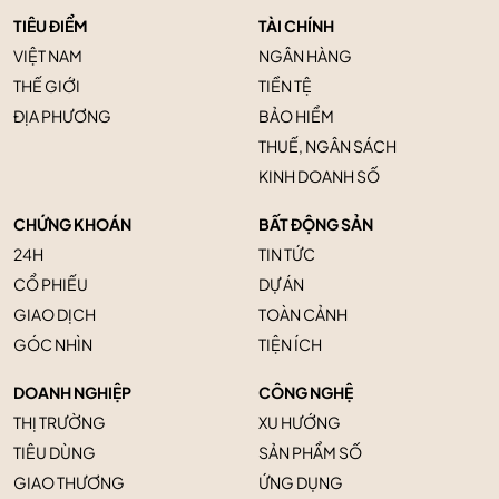
TIÊU ĐIỂM
TÀI CHÍNH
VIỆT NAM
NGÂN HÀNG
THẾ GIỚI
TIỀN TỆ
ĐỊA PHƯƠNG
BẢO HIỂM
THUẾ, NGÂN SÁCH
KINH DOANH SỐ
CHỨNG KHOÁN
BẤT ĐỘNG SẢN
24H
TIN TỨC
CỔ PHIẾU
DỰ ÁN
GIAO DỊCH
TOÀN CẢNH
GÓC NHÌN
TIỆN ÍCH
DOANH NGHIỆP
CÔNG NGHỆ
THỊ TRƯỜNG
XU HƯỚNG
TIÊU DÙNG
SẢN PHẨM SỐ
GIAO THƯƠNG
ỨNG DỤNG