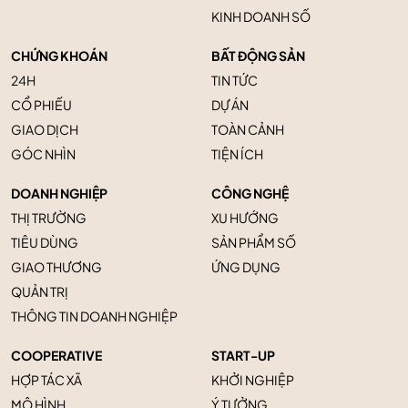
KINH DOANH SỐ
CHỨNG KHOÁN
BẤT ĐỘNG SẢN
24H
TIN TỨC
CỔ PHIẾU
DỰ ÁN
GIAO DỊCH
TOÀN CẢNH
GÓC NHÌN
TIỆN ÍCH
DOANH NGHIỆP
CÔNG NGHỆ
THỊ TRƯỜNG
XU HƯỚNG
TIÊU DÙNG
SẢN PHẨM SỐ
GIAO THƯƠNG
ỨNG DỤNG
QUẢN TRỊ
THÔNG TIN DOANH NGHIỆP
COOPERATIVE
START-UP
HỢP TÁC XÃ
KHỞI NGHIỆP
MÔ HÌNH
Ý TƯỞNG