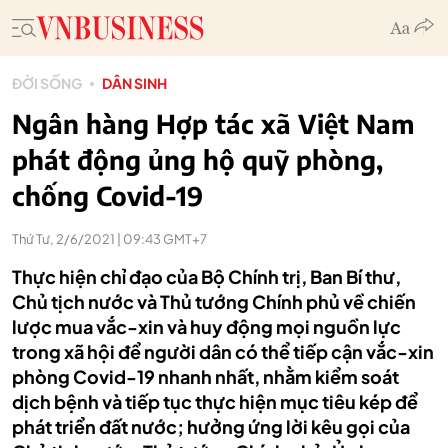
ĐỜI SỐNG
DÂN SINH
Ngân hàng Hợp tác xã Việt Nam
phát động ủng hộ quỹ phòng,
chống Covid-19
Thứ Tư, 2/6/2021 | 09:43 GMT+7
Thực hiện chỉ đạo của Bộ Chính trị, Ban Bí thư,
Chủ tịch nước và Thủ tướng Chính phủ về chiến
lược mua vắc-xin và huy động mọi nguồn lực
trong xã hội để người dân có thể tiếp cận vắc-xin
phòng Covid-19 nhanh nhất, nhằm kiểm soát
dịch bệnh và tiếp tục thực hiện mục tiêu kép để
phát triển đất nước; hưởng ứng lời kêu gọi của