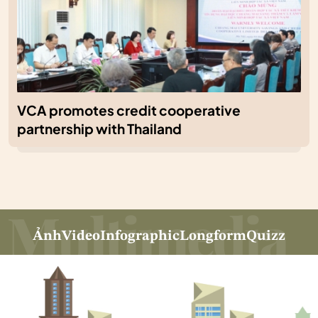
VCA promotes credit cooperative
partnership with Thailand
Ảnh
Video
Infographic
Longform
Quizz