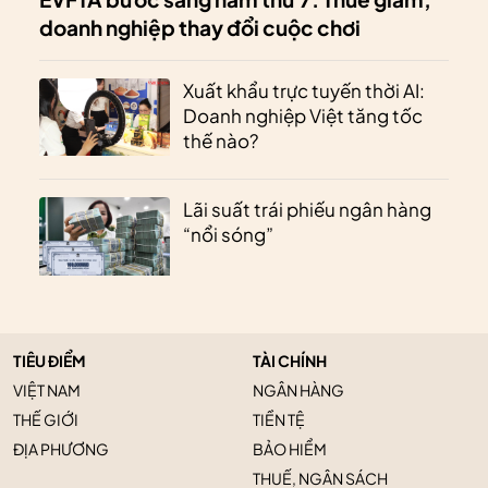
doanh nghiệp thay đổi cuộc chơi
Xuất khẩu trực tuyến thời AI:
Doanh nghiệp Việt tăng tốc
thế nào?
Lãi suất trái phiếu ngân hàng
“nổi sóng”
TIÊU ĐIỂM
TÀI CHÍNH
VIỆT NAM
NGÂN HÀNG
THẾ GIỚI
TIỀN TỆ
ĐỊA PHƯƠNG
BẢO HIỂM
THUẾ, NGÂN SÁCH