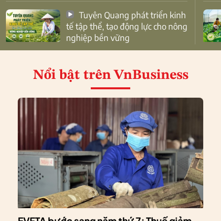
Tuyên Quang phát triển kinh
tế tập thể, tạo động lực cho nông
nghiệp bền vững
Nổi bật
trên VnBusiness
EVFTA bước sang năm thứ 7: Thuế giảm,