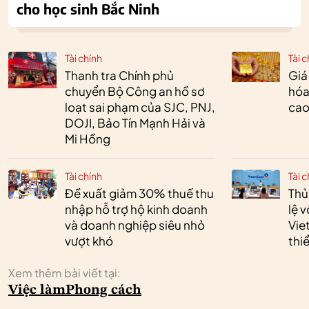
cho học sinh Bắc Ninh
Tài chính
Tài c
Thanh tra Chính phủ
Giá
chuyển Bộ Công an hồ sơ
hóa
loạt sai phạm của SJC, PNJ,
cao
DOJI, Bảo Tín Mạnh Hải và
Mi Hồng
Tài chính
Tài c
Đề xuất giảm 30% thuế thu
Thủ
nhập hỗ trợ hộ kinh doanh
lệ 
và doanh nghiệp siêu nhỏ
Vie
vượt khó
thi
Xem thêm bài viết tại:
Việc làm
Phong cách