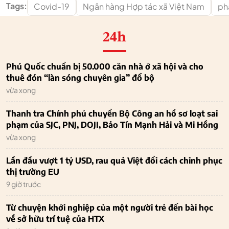
Tags:
Covid-19
Ngân hàng Hợp tác xã Việt Nam
ph
24h
Phú Quốc chuẩn bị 50.000 căn nhà ở xã hội và cho
thuê đón “làn sóng chuyên gia” đổ bộ
vừa xong
Thanh tra Chính phủ chuyển Bộ Công an hồ sơ loạt sai
phạm của SJC, PNJ, DOJI, Bảo Tín Mạnh Hải và Mi Hồng
vừa xong
Lần đầu vượt 1 tỷ USD, rau quả Việt đổi cách chinh phục
thị trường EU
9 giờ trước
Từ chuyện khởi nghiệp của một người trẻ đến bài học
về sở hữu trí tuệ của HTX