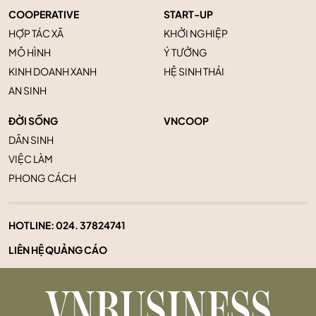
COOPERATIVE
START-UP
HỢP TÁC XÃ
KHỞI NGHIỆP
MÔ HÌNH
Ý TƯỞNG
KINH DOANH XANH
HỆ SINH THÁI
AN SINH
ĐỜI SỐNG
VNCOOP
DÂN SINH
VIỆC LÀM
PHONG CÁCH
HOTLINE:
024. 37824741
LIÊN HỆ QUẢNG CÁO