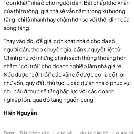
“cơn khát” nhà ở cho người dân. Bất chấp khó khăn
của thị trường, giá nhà sẽ vẫn nằm trong xu hướng
tăng, chỉ là nhanh hay chậm hơn so với thời đỉnh của
sóng tăng.
Thay vào đó, để giải cơn khát nhà ở cho đa số
người dân, theo chuyên gia, cần sự quyết liệt từ
Chính phủ với những chính sách thông thoáng hơn
nhằm “cởi trói” cho doanh nghiệp làm nhà giá rẻ.
Nếu được "cởi trói" các vấn đề được coi là cốt lõi
như vốn, quỹ đất, thủ tục…, các dự án nhà ở phục vụ
nhu cầu ở thực sẽ tăng hấp lực với các doanh
nghiệp lớn, qua đó tăng nguồn cung.
Hiến Nguyễn
Tags:
Bất động sản
căn hộ
dự án căn hộ
giảm gi