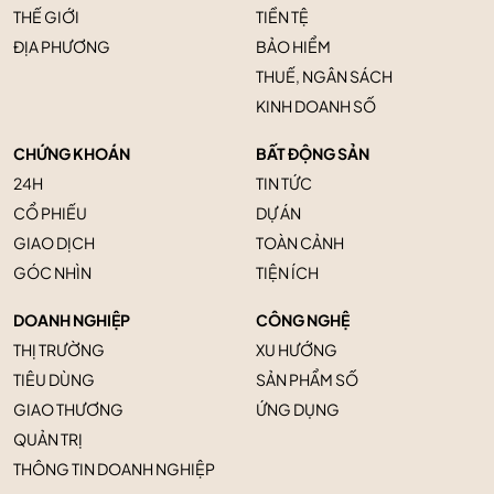
THẾ GIỚI
TIỀN TỆ
ĐỊA PHƯƠNG
BẢO HIỂM
THUẾ, NGÂN SÁCH
KINH DOANH SỐ
CHỨNG KHOÁN
BẤT ĐỘNG SẢN
24H
TIN TỨC
CỔ PHIẾU
DỰ ÁN
GIAO DỊCH
TOÀN CẢNH
GÓC NHÌN
TIỆN ÍCH
DOANH NGHIỆP
CÔNG NGHỆ
THỊ TRƯỜNG
XU HƯỚNG
TIÊU DÙNG
SẢN PHẨM SỐ
GIAO THƯƠNG
ỨNG DỤNG
QUẢN TRỊ
THÔNG TIN DOANH NGHIỆP