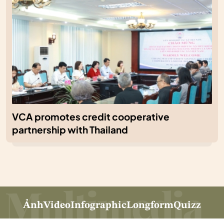
VCA promotes credit cooperative
partnership with Thailand
Ảnh
Video
Infographic
Longform
Quizz