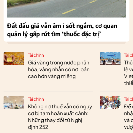
Đất đấu giá vẫn âm ỉ sốt ngầm, cơ quan
quản lý gấp rút tìm ‘thuốc đặc trị’
Tài chính
Tài c
Giá vàng trong nước phân
Thủ
hóa, vàng nhẫn có nơi bán
lệ 
cao hơn vàng miếng
Vie
thi
Tài chính
Tài c
Không nợ thuế vẫn có nguy
Đề 
cơ bị tạm hoãn xuất cảnh:
nhậ
Những thay đổi từ Nghị
và 
định 252
vượ