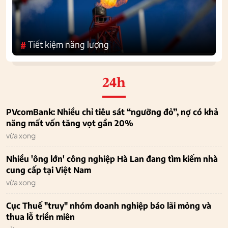
Tiết kiệm năng lượng
#
24h
PVcomBank: Nhiều chỉ tiêu sát “ngưỡng đỏ”, nợ có khả
năng mất vốn tăng vọt gần 20%
vừa xong
Nhiều 'ông lớn' công nghiệp Hà Lan đang tìm kiếm nhà
cung cấp tại Việt Nam
vừa xong
Cục Thuế "truy" nhóm doanh nghiệp báo lãi mỏng và
thua lỗ triền miên