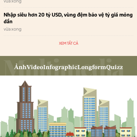
vừa xong
Nhập siêu hơn 20 tỷ USD, vùng đệm bảo vệ tỷ giá mỏng
dần
vừa xong
XEM TẤT CẢ
Ảnh
Video
Infographic
Longform
Quizz