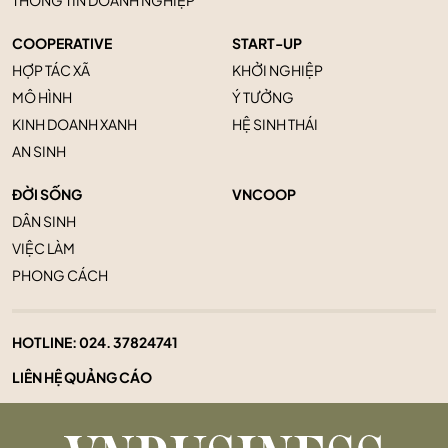
COOPERATIVE
START-UP
HỢP TÁC XÃ
KHỞI NGHIỆP
MÔ HÌNH
Ý TƯỞNG
KINH DOANH XANH
HỆ SINH THÁI
AN SINH
ĐỜI SỐNG
VNCOOP
DÂN SINH
VIỆC LÀM
PHONG CÁCH
HOTLINE:
024. 37824741
LIÊN HỆ QUẢNG CÁO