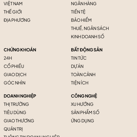
VIỆT NAM
NGÂN HÀNG
THẾ GIỚI
TIỀN TỆ
ĐỊA PHƯƠNG
BẢO HIỂM
THUẾ, NGÂN SÁCH
KINH DOANH SỐ
CHỨNG KHOÁN
BẤT ĐỘNG SẢN
24H
TIN TỨC
CỔ PHIẾU
DỰ ÁN
GIAO DỊCH
TOÀN CẢNH
GÓC NHÌN
TIỆN ÍCH
DOANH NGHIỆP
CÔNG NGHỆ
THỊ TRƯỜNG
XU HƯỚNG
TIÊU DÙNG
SẢN PHẨM SỐ
GIAO THƯƠNG
ỨNG DỤNG
QUẢN TRỊ
THÔNG TIN DOANH NGHIỆP