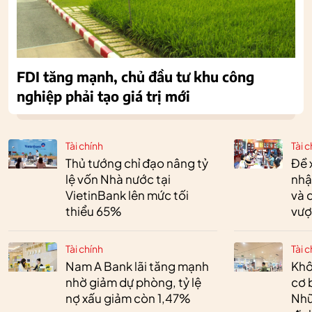
FDI tăng mạnh, chủ đầu tư khu công
nghiệp phải tạo giá trị mới
Tài chính
Tài c
Thủ tướng chỉ đạo nâng tỷ
Đề 
lệ vốn Nhà nước tại
nhậ
VietinBank lên mức tối
và 
thiểu 65%
vượ
Tài chính
Tài c
Nam A Bank lãi tăng mạnh
Khô
nhờ giảm dự phòng, tỷ lệ
cơ 
nợ xấu giảm còn 1,47%
Nhữ