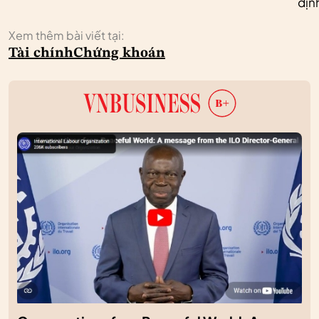
địn
Xem thêm bài viết tại:
Tài chính
Chứng khoán