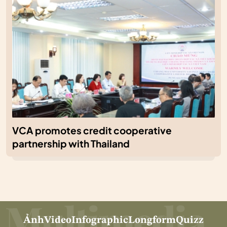
VCA promotes credit cooperative
partnership with Thailand
Ảnh
Video
Infographic
Longform
Quizz