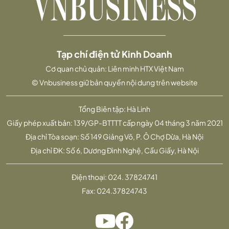
Tạp chí điện tử Kinh Doanh
Cơ quan chủ quản: Liên minh HTX Việt Nam
© Vnbusiness giữ bản quyền nội dung trên website
Tổng Biên tập: Hà Linh
Giấy phép xuất bản: 139/GP-BTTTT cấp ngày 04 tháng 3 năm 2021
Địa chỉ Tòa soạn: Số 149 Giảng Võ, P. Ô Chợ Dừa, Hà Nội
Địa chỉ ĐK: Số 6, Dương Đình Nghệ, Cầu Giấy, Hà Nội
Điện thoại:
024. 37824741
Fax:
024.37824743