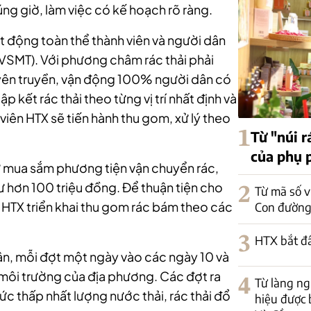
ng giờ, làm việc có kế hoạch rõ ràng.
 động toàn thể thành viên và người dân
(VSMT). Với phương châm rác thải phải
tuyên truyền, vận động 100% người dân có
p kết rác thải theo từng vị trí nhất định và
 viên HTX sẽ tiến hành thu gom, xử lý theo
1
Từ "núi r
của phụ 
 mua sắm phương tiện vận chuyển rác,
tư hơn 100 triệu đồng. Để thuận tiện cho
2
Từ mã số v
, HTX triển khai thu gom rác bám theo các
Con đường
3
HTX bắt đ
ân, mỗi đợt một ngày vào các ngày 10 và
môi trường của địa phương. Các đợt ra
4
Từ làng n
c thấp nhất lượng nước thải, rác thải đổ
hiệu được 