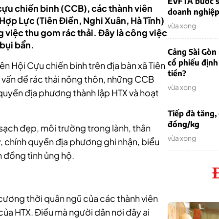
EVFTA bước s
cựu chiến binh (CCB), các thành viên
doanh nghiệp 
Hợp Lực (Tiên Điền, Nghi Xuân, Hà Tĩnh)
vừa xong
 việc thu gom rác thải. Đây là công việc
 bụi bẩn.
Cảng Sài Gòn 
cổ phiếu định
ên Hội Cựu chiến binh trên địa bàn xã Tiên
tiền?
ề vấn đề rác thải nông thôn, những CCB
vừa xong
 quyền địa phương thành lập HTX và hoạt
Tiếp đà tăng,
đồng/kg
sạch đẹp, môi trường trong lành, thân
vừa xong
, chính quyền địa phương ghi nhận, biểu
 đồng tình ủng hộ.
cương thời quân ngũ của các thành viên
ủa HTX. Điều mà người dân nơi đây ai