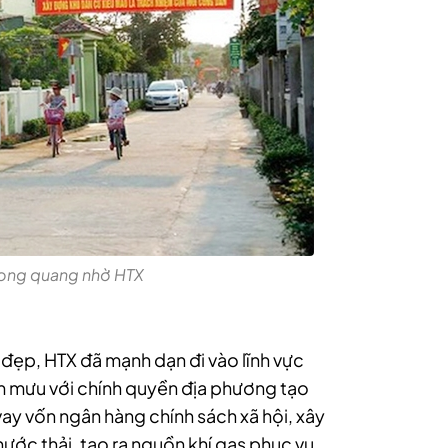
hong quang nhờ HTX
đẹp, HTX đã mạnh dạn đi vào lĩnh vực
am mưu với chính quyền địa phương tạo
ay vốn ngân hàng chính sách xã hội, xây
ớc thải, tạo ra nguồn khí gas phục vụ