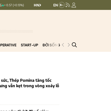
HNXINDEX:
292.73
UPCOMINDEX:
126.86
+0.13%)
0.46 (0.16%)
PERATIVE
START-UP
ĐỜI SỐNG
PODCAST
VNCOOP
 sức, Thép Pomina tăng tốc
ưng vẫn kẹt trong vòng xoáy lỗ