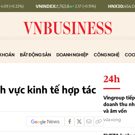
VNINDEX:
1,763.8
HNX30:
454.06
)
+ 2.57 (+0.15%)
+ 0.57 (
KHOÁN
BẤT ĐỘNG SẢN
DOANH NGHIỆP
CÔNG NGHỆ
COO
24h
nh vực kinh tế hợp tác
Vingroup tiếp
doanh thu nh
và âm vốn
vừa xong