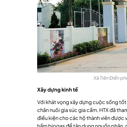
Xã Tiên Điền p
Xây dựng
kinh tế
Với khát vọng xây dựng cuộc sống tốt 
chăn nuôi gia súc gia cầm. HTX đã th
điều kiện cho các hộ thành viên được v
hầm biogas để tận dụng nguồn phân, nư