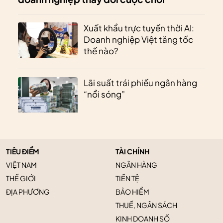
Xuất khẩu trực tuyến thời AI:
Doanh nghiệp Việt tăng tốc
thế nào?
Lãi suất trái phiếu ngân hàng
“nổi sóng”
TIÊU ĐIỂM
TÀI CHÍNH
VIỆT NAM
NGÂN HÀNG
THẾ GIỚI
TIỀN TỆ
ĐỊA PHƯƠNG
BẢO HIỂM
THUẾ, NGÂN SÁCH
KINH DOANH SỐ