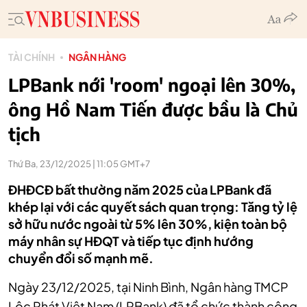
TÀI CHÍNH
NGÂN HÀNG
LPBank nới 'room' ngoại lên 30%,
ông Hồ Nam Tiến được bầu là Chủ
tịch
Thứ Ba, 23/12/2025 | 11:05 GMT+7
ĐHĐCĐ bất thường năm 2025 của LPBank đã
khép lại với các quyết sách quan trọng: Tăng tỷ lệ
sở hữu nước ngoài từ 5% lên 30%, kiện toàn bộ
máy nhân sự HĐQT và tiếp tục định hướng
chuyển đổi số mạnh mẽ.
Ngày 23/12/2025, tại Ninh Bình, Ngân hàng TMCP
Lộc Phát Việt Nam (LPBank) đã tổ chức thành công