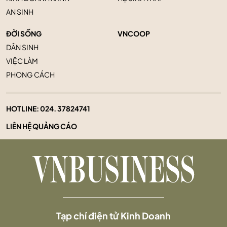
AN SINH
ĐỜI SỐNG
VNCOOP
DÂN SINH
VIỆC LÀM
PHONG CÁCH
HOTLINE:
024. 37824741
LIÊN HỆ QUẢNG CÁO
Tạp chí điện tử Kinh Doanh