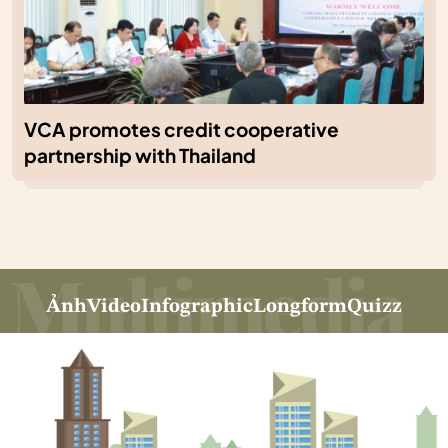
VCA promotes credit cooperative
partnership with Thailand
Ảnh
Video
Infographic
Longform
Quizz