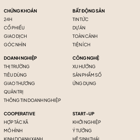
CHỨNG KHOÁN
BẤT ĐỘNG SẢN
24H
TIN TỨC
CỔ PHIẾU
DỰ ÁN
GIAO DỊCH
TOÀN CẢNH
GÓC NHÌN
TIỆN ÍCH
DOANH NGHIỆP
CÔNG NGHỆ
THỊ TRƯỜNG
XU HƯỚNG
TIÊU DÙNG
SẢN PHẨM SỐ
GIAO THƯƠNG
ỨNG DỤNG
QUẢN TRỊ
THÔNG TIN DOANH NGHIỆP
COOPERATIVE
START-UP
HỢP TÁC XÃ
KHỞI NGHIỆP
MÔ HÌNH
Ý TƯỞNG
KINH DOANH XANH
HỆ SINH THÁI