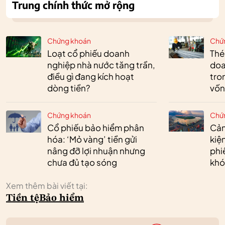
Trung chính thức mở rộng
Chứng khoán
Chứ
Loạt cổ phiếu doanh
Thé
nghiệp nhà nước tăng trần,
doa
điều gì đang kích hoạt
tro
dòng tiền?
vốn
Chứng khoán
Chứ
Cổ phiếu bảo hiểm phân
Cản
hóa: ‘Mỏ vàng’ tiền gửi
kiệ
nâng đỡ lợi nhuận nhưng
phi
chưa đủ tạo sóng
khó
Xem thêm bài viết tại:
Tiền tệ
Bảo hiểm