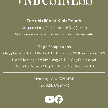
Tạp chí điện tử Kinh Doanh
Cơ quan chủ quản: Liên minh HTX Việt Nam
© Vnbusiness giữ bản quyền nội dung trên website
Tổng Biên tập: Hà Linh
Giấy phép xuất bản: 139/GP-BTTTT cấp ngày 04 tháng 3 năm 2021
Địa chỉ Tòa soạn: Số 149 Giảng Võ, P. Ô Chợ Dừa, Hà Nội
Địa chỉ ĐK: Số 6, Dương Đình Nghệ, Cầu Giấy, Hà Nội
Điện thoại:
024. 37824741
Fax:
024.37824743