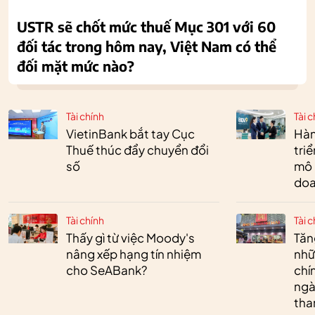
USTR sẽ chốt mức thuế Mục 301 với 60
đối tác trong hôm nay, Việt Nam có thể
đối mặt mức nào?
Tài chính
Tài c
VietinBank bắt tay Cục
Hàn
Thuế thúc đẩy chuyển đổi
tri
số
mô 
doa
Tài chính
Tài c
Thấy gì từ việc Moody's
Tăn
nâng xếp hạng tín nhiệm
nhữ
cho SeABank?
chí
ngà
tha