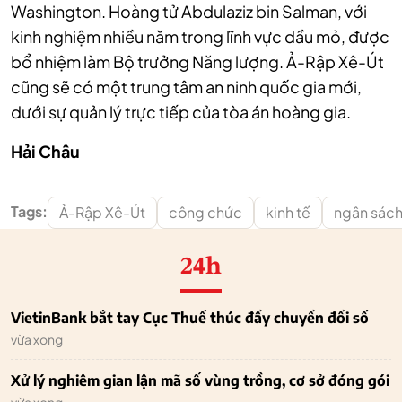
Washington. Hoàng tử Abdulaziz bin Salman, với
kinh nghiệm nhiều năm trong lĩnh vực dầu mỏ, được
bổ nhiệm làm Bộ trưởng Năng lượng. Ả-Rập Xê-Út
cũng sẽ có một trung tâm an ninh quốc gia mới,
dưới sự quản lý trực tiếp của tòa án hoàng gia.
Hải Châu
Tags:
Ả-Rập Xê-Út
công chức
kinh tế
ngân sác
24h
VietinBank bắt tay Cục Thuế thúc đẩy chuyển đổi số
vừa xong
Xử lý nghiêm gian lận mã số vùng trồng, cơ sở đóng gói