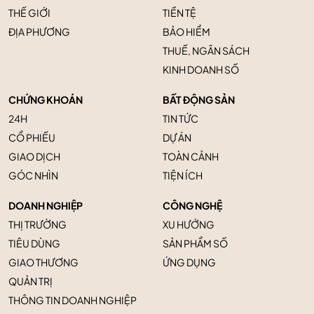
THẾ GIỚI
TIỀN TỆ
ĐỊA PHƯƠNG
BẢO HIỂM
THUẾ, NGÂN SÁCH
KINH DOANH SỐ
CHỨNG KHOÁN
BẤT ĐỘNG SẢN
24H
TIN TỨC
CỔ PHIẾU
DỰ ÁN
GIAO DỊCH
TOÀN CẢNH
GÓC NHÌN
TIỆN ÍCH
DOANH NGHIỆP
CÔNG NGHỆ
THỊ TRƯỜNG
XU HƯỚNG
TIÊU DÙNG
SẢN PHẨM SỐ
GIAO THƯƠNG
ỨNG DỤNG
QUẢN TRỊ
THÔNG TIN DOANH NGHIỆP