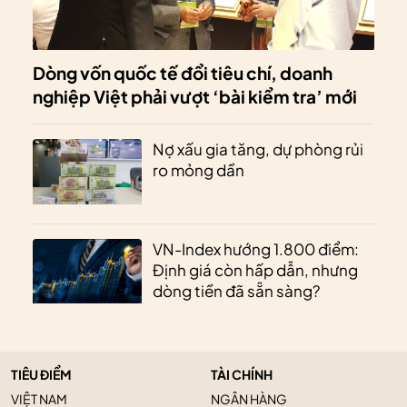
Dòng vốn quốc tế đổi tiêu chí, doanh
nghiệp Việt phải vượt ‘bài kiểm tra’ mới
Nợ xấu gia tăng, dự phòng rủi
ro mỏng dần
VN-Index hướng 1.800 điểm:
Định giá còn hấp dẫn, nhưng
dòng tiền đã sẵn sàng?
TIÊU ĐIỂM
TÀI CHÍNH
VIỆT NAM
NGÂN HÀNG