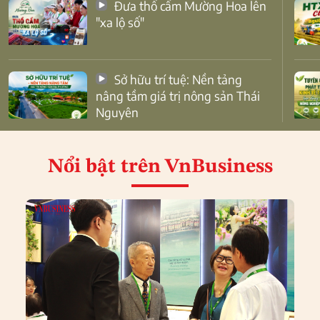
Đưa thổ cẩm Mường Hoa lên
"xa lộ số"
Sở hữu trí tuệ: Nền tảng
nâng tầm giá trị nông sản Thái
Nguyên
Nổi bật
trên VnBusiness