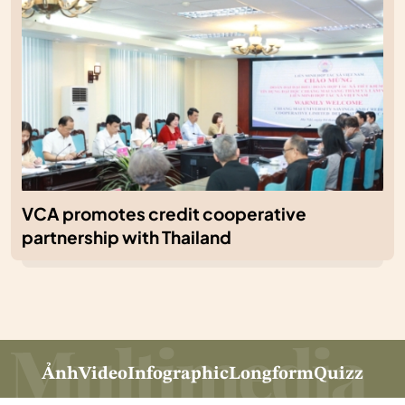
VCA promotes credit cooperative
partnership with Thailand
Ảnh
Video
Infographic
Longform
Quizz