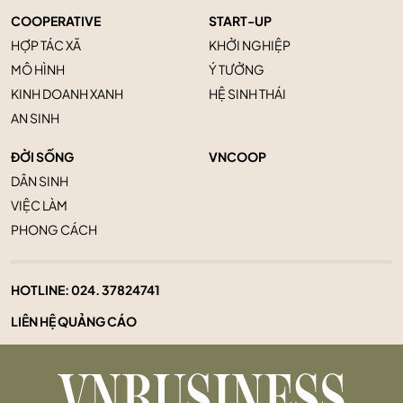
COOPERATIVE
START-UP
HỢP TÁC XÃ
KHỞI NGHIỆP
MÔ HÌNH
Ý TƯỞNG
KINH DOANH XANH
HỆ SINH THÁI
AN SINH
ĐỜI SỐNG
VNCOOP
DÂN SINH
VIỆC LÀM
PHONG CÁCH
HOTLINE:
024. 37824741
LIÊN HỆ QUẢNG CÁO