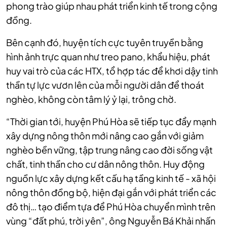
phong trào giúp nhau phát triển kinh tế trong cộng
đồng.
Bên cạnh đó, huyện tích cực tuyên truyền bằng
hình ảnh trực quan như treo pano, khẩu hiệu, phát
huy vai trò của các HTX, tổ hợp tác để khơi dậy tinh
thần tự lực vươn lên của mỗi người dân để thoát
nghèo, không còn tâm lý ỷ lại, trông chờ.
“Thời gian tới, huyện Phú Hòa sẽ tiếp tục đẩy mạnh
xây dựng nông thôn mới nâng cao gắn với giảm
nghèo bền vững, tập trung nâng cao đời sống vật
chất, tinh thần cho cư dân nông thôn. Huy động
nguồn lực xây dựng kết cấu hạ tầng kinh tế - xã hội
nông thôn đồng bộ, hiện đại gắn với phát triển các
đô thị… tạo điểm tựa để Phú Hòa chuyển mình trên
vùng “đất phú, trời yên”, ông Nguyễn Bá Khải nhấn