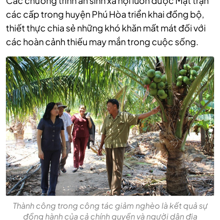
Các chương trình an sinh xã hội luôn được Mặt trận
các cấp trong huyện Phú Hòa triển khai đồng bộ,
thiết thực chia sẻ những khó khăn mất mát đối với
các hoàn cảnh thiếu may mắn trong cuộc sống.
Thành công trong công tác giảm nghèo là kết quả sự
đồng hành của cả chính quyền và người dân địa