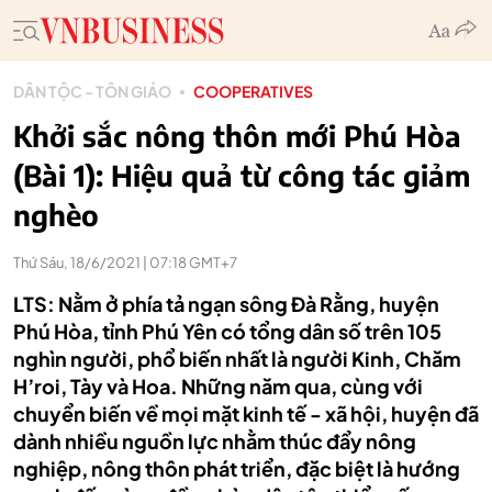
DÂN TỘC - TÔN GIÁO
COOPERATIVES
Khởi sắc nông thôn mới Phú Hòa
(Bài 1): Hiệu quả từ công tác giảm
nghèo
Thứ Sáu, 18/6/2021 | 07:18 GMT+7
LTS: Nằm ở phía tả ngạn sông Đà Rằng, huyện
Phú Hòa, tỉnh Phú Yên có tổng dân số trên 105
nghìn người, phổ biến nhất là người Kinh, Chăm
H’roi, Tày và Hoa. Những năm qua, cùng với
chuyển biến về mọi mặt kinh tế - xã hội, huyện đã
dành nhiều nguồn lực nhằm thúc đẩy nông
nghiệp, nông thôn phát triển, đặc biệt là hướng