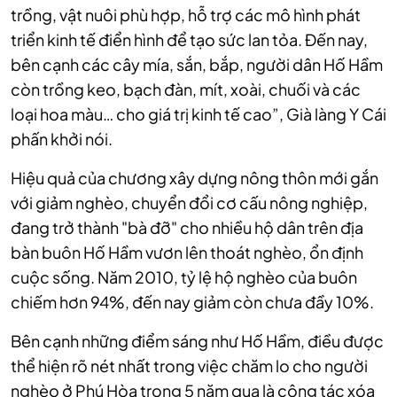
trồng, vật nuôi phù hợp, hỗ trợ các mô hình phát
triển kinh tế điển hình để tạo sức lan tỏa. Đến nay,
bên cạnh các cây mía, sắn, bắp, người dân Hố Hầm
còn trồng keo, bạch đàn, mít, xoài, chuối và các
loại hoa màu… cho giá trị kinh tế cao”, Già làng Y Cái
phấn khởi nói.
Hiệu quả của chương xây dựng nông thôn mới gắn
với giảm nghèo, chuyển đổi cơ cấu nông nghiệp,
đang trở thành "bà đỡ" cho nhiều hộ dân trên địa
bàn buôn Hố Hầm vươn lên thoát nghèo, ổn định
cuộc sống. Năm 2010, tỷ lệ hộ nghèo của buôn
chiếm hơn 94%, đến nay giảm còn chưa đầy 10%.
Bên cạnh những điểm sáng như Hố Hầm, điều được
thể hiện rõ nét nhất trong việc chăm lo cho người
nghèo ở Phú Hòa trong 5 năm qua là công tác xóa