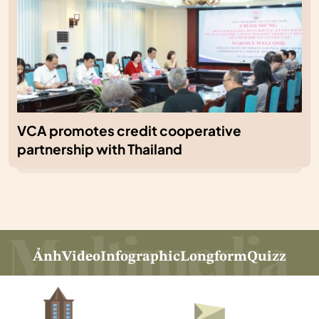
VCA promotes credit cooperative
partnership with Thailand
Ảnh
Video
Infographic
Longform
Quizz