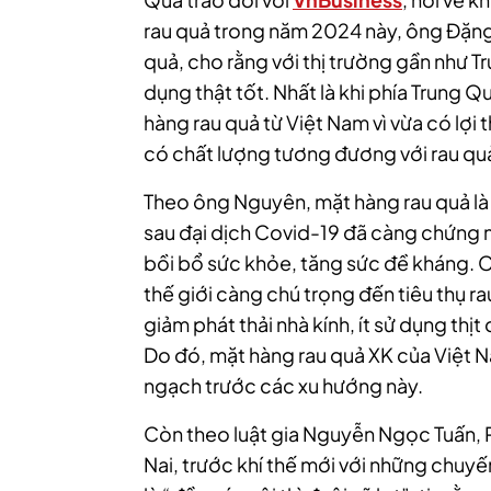
rau quả trong năm 2024 này, ông Đặng
quả, cho rằng với thị trường gần như T
dụng thật tốt. Nhất là khi phía Trung 
hàng rau quả từ Việt Nam vì vừa có lợi t
có chất lượng tương đương với rau qu
Theo ông Nguyên, mặt hàng rau quả là m
sau đại dịch Covid-19 đã càng chứng m
bồi bổ sức khỏe, tăng sức đề kháng. 
thế giới càng chú trọng đến tiêu thụ ra
giảm phát thải nhà kính, ít sử dụng thị
Do đó, mặt hàng rau quả XK của Việt N
ngạch trước các xu hướng này.
Còn theo luật gia Nguyễn Ngọc Tuấn, P
Nai, trước khí thế mới với những chuyế