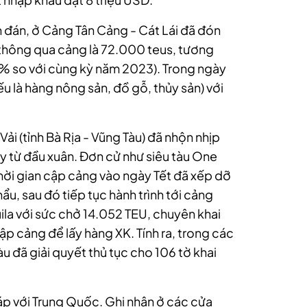
 đán, ở Cảng Tân Cảng - Cát Lái đã đón
 thông qua cảng là 72.000 teus, tương
9% so với cùng kỳ năm 2023). Trong ngày
ếu là hàng nông sản, đồ gỗ, thủy sản) với
ải (tỉnh Bà Rịa - Vũng Tàu) đã nhộn nhịp
y từ đầu xuân. Đơn cử như siêu tàu One
thời gian cập cảng vào ngày Tết đã xếp dỡ
u, sau đó tiếp tục hành trình tới cảng
la với sức chở 14.052 TEU, chuyên khai
ập cảng để lấy hàng XK. Tính ra, trong các
u đã giải quyết thủ tục cho 106 tờ khai
iáp với Trung Quốc. Ghi nhận ở các cửa