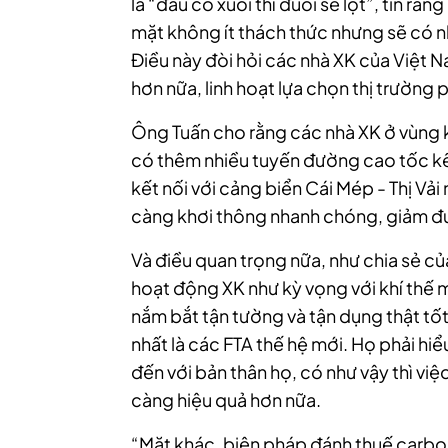
là “đầu có xuôi thì đuôi sẽ lọt”, tin r
mặt không ít thách thức nhưng sẽ có
Điều này đòi hỏi các nhà XK của Việt N
hơn nữa, linh hoạt lựa chọn thị trường
Ông Tuấn cho rằng các nhà XK ở vùng
có thêm nhiều tuyến đường cao tốc kết 
kết nối với cảng biển Cái Mép - Thị V
càng khơi thông nhanh chóng, giảm được
Và điều quan trọng nữa, như chia sẻ của
hoạt động XK như kỳ vọng với khí thế m
nắm bắt tận tường và tận dụng thật tốt
nhất là các FTA thế hệ mới. Họ phải hi
đến với bản thân họ, có như vậy thì vi
càng hiệu quả hơn nữa.
“Mặt khác, biện pháp đánh thuế carbo