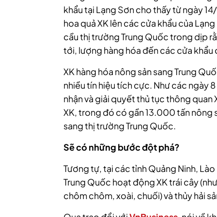
khẩu tại Lạng Sơn cho thấy từ ngày 14
hoa quả XK lên các cửa khẩu của Lạng
cầu thị trường Trung Quốc trong dịp 
tới, lượng hàng hóa đến các cửa khẩu 
XK hàng hóa nông sản sang Trung Quố
nhiều tín hiệu tích cực. Như các ngày 8
nhận và giải quyết thủ tục thông qua
XK, trong đó có gần 13.000 tấn nông 
sang thị trường Trung Quốc.
Sẽ có những bước đột phá?
Tương tự, tại các tỉnh Quảng Ninh, Lào
Trung Quốc hoạt động XK trái cây (như 
chôm chôm, xoài, chuối) và thủy hải s
Qua trao đổi với
VnBusiness
, nói về 