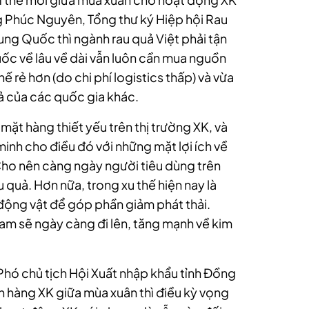
 Phúc Nguyên, Tổng thư ký Hiệp hội Rau
rung Quốc thì ngành rau quả Việt phải tận
Quốc về lâu về dài vẫn luôn cần mua nguồn
hế rẻ hơn (do chi phí logistics thấp) và vừa
ả của các quốc gia khác.
ặt hàng thiết yếu trên thị trường XK, và
inh cho điều đó với những mặt lợi ích về
Cho nên càng ngày người tiêu dùng trên
u quả. Hơn nữa, trong xu thế hiện nay là
t động vật để góp phần giảm phát thải.
am sẽ ngày càng đi lên, tăng mạnh về kim
hó chủ tịch Hội Xuất nhập khẩu tỉnh Đồng
n hàng XK giữa mùa xuân thì điều kỳ vọng