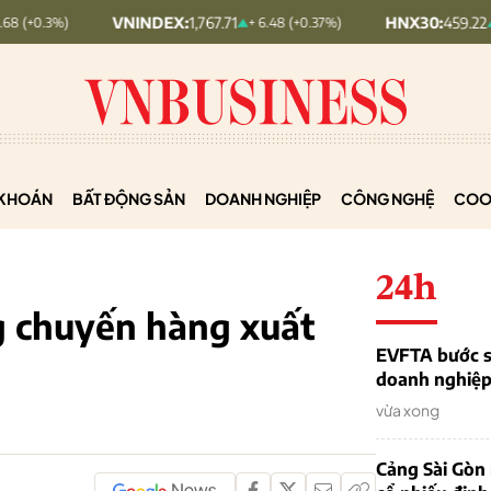
VNINDEX:
1,767.71
HNX30:
459.22
+ 6.48 (+0.37%)
+ 5.73 (+1.26
KHOÁN
BẤT ĐỘNG SẢN
DOANH NGHIỆP
CÔNG NGHỆ
COO
24h
g chuyến hàng xuất
EVFTA bước s
doanh nghiệp 
vừa xong
Cảng Sài Gòn 