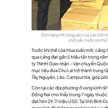
Đơn hàng XK nông sản của các DN nh
khởi sắc trước khí th
Trước khí thế của mùa xuân mới, cảng 
qua cảng đạt gần 5 triệu tấn trong n
ty TNHH Giao nhận – Vận chuyển Quốc 
mục tiêu đưa Chu Lai trở thành trung tâ
Tây Nguyên, Lào, Campuchia, góp phần
Còn tại các địa phương ở vùng kinh tế 
Đồng Nai cho thấy trong 7 ngày thuộc
đạt hơn 29,11 triệu USD. Tại tỉnh Bình D
quan tỉnh đã thông quan hàng hóa xuất