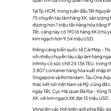
Tại Tp.HCM, trong tuần đầu Tết Nguyên
75 chuyến tàu làm hàng XK, sản lượng
đương hơn 1 triệu tấn hàng hóa (tăng 
Tết, cảng này có 190 lô hàng XK (chủ y
kim ngạch hơn 9,54 triệu USD.
Riêng cảng biển quốc tế Cái Mép - Thị V
với nhiều chuyến tàu cập làm hàng nga
Infinity có sức chở 24.136 TEU, trong 
3.807 container hàng hóa xuất nhập khẩ
Singapore và Rotterdam. Tàu One Aqui
thác kết nối Việt Nam và Mỹ, cũng đã c
ngày Tết, Cục Hải quan Bà Rịa - Vũng Tà
XK, với kim ngạch XK đạt 15 triệu USD.
Vòng lên các tỉnh biên giới phía Bắc g