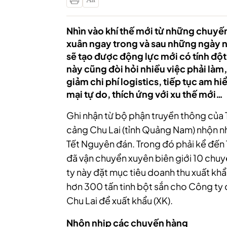
Nhìn vào khí thế mới từ những chuyế
xuân ngay trong và sau những ngày ng
sẽ tạo được động lực mới có tính độ
này cũng đòi hỏi nhiều việc phải làm, 
giảm chi phí logistics, tiếp tục am h
mại tự do, thích ứng với xu thế mới…
Ghi nhận từ bộ phận truyền thông của
cảng Chu Lai (tỉnh Quảng Nam) nhộn 
Tết Nguyên đán. Trong đó phải kể đến 
đã vận chuyển xuyên biên giới 10 chuy
ty này đặt mục tiêu doanh thu xuất kh
hơn 300 tấn tinh bột sắn cho Công ty 
Chu Lai để xuất khẩu (XK).
Nhộn
nhịp các chuyến hàng