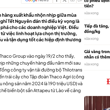
cổ phiếu định
tiền?
vừa xong
n hàng xuất khẩu nhộn nhịp giữa mùa
hỉ Tết Nguyên đán thì điều kỳ vọng là
Tiếp đà tăng,
t phá cho các doanh nghiệp Việt. Điều
đồng/kg
từ việc linh hoạt lựa chọn thị trường,
vừa xong
iểu và tận dụng tốt các hiệp định thương
Giá vàng tron
 Thaco Group vào ngày 19/2 cho thấy,
nhẫn có thêm 
nhịp những chuyến hàng đầu năm mới sau
vừa xong
Tổng công ty vận tải đường bộ Thilotrans
ến trái cây cho Tập đoàn Thaco Agri (công
ẩu nông sản năm 2024 là 190 triệu USD) và
chế biến bột sắn Attapeu từ Lào về cảng