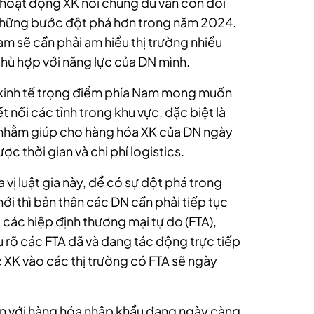
ằng hoạt động XK nói chung dù vẫn còn đối
 những bước đột phá hơn trong năm 2024.
am sẽ cần phải am hiểu thị trường nhiều
 phù hợp với năng lực của DN mình.
 kinh tế trọng điểm phía Nam mong muốn
nối các tỉnh trong khu vực, đặc biệt là
ải nhằm giúp cho hàng hóa XK của DN ngày
 thời gian và chi phí logistics.
 vị luật gia này, để có sự đột phá trong
ới thì bản thân các DN cần phải tiếp tục
 các hiệp định thương mại tự do (FTA),
ểu rõ các FTA đã và đang tác động trực tiếp
ệc XK vào các thị trường có FTA sẽ ngày
n với hàng hóa nhập khẩu đang ngày càng