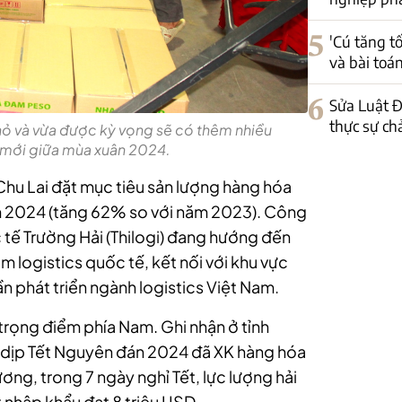
5
'Cú tăng t
và bài toá
6
Sửa Luật Đ
thực sự ch
ỏ và vừa được kỳ vọng sẽ có thêm nhiều
ế mới giữa mùa xuân 2024.
Chu Lai đặt mục tiêu sản lượng hàng hóa
ăm 2024 (tăng 62% so với năm 2023). Công
tế Trường Hải (Thilogi) đang hướng đến
m logistics quốc tế, kết nối với khu vực
 phát triển ngành logistics Việt Nam.
trọng điểm phía Nam. Ghi nhận ở tỉnh
 dịp Tết Nguyên đán 2024 đã XK hàng hóa
ương, trong 7 ngày nghỉ Tết, lực lượng hải
 nhập khẩu đạt 8 triệu USD.