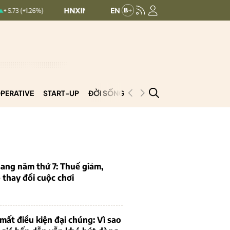
HNXINDEX:
292.69
UPCOMINDEX:
127.33
%)
0.5 (0.17%)
PERATIVE
START-UP
ĐỜI SỐNG
PODCAST
VNCOOP
ang năm thứ 7: Thuế giảm,
thay đổi cuộc chơi
mất điều kiện đại chúng: Vì sao