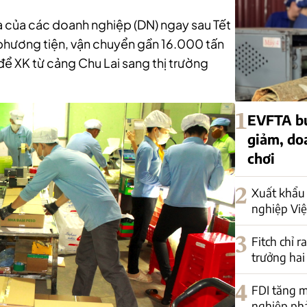
a của các doanh nghiệp (DN) ngay sau Tết
0 phương tiện, vận chuyển gần 16.000 tấn
ể XK từ cảng Chu Lai sang thị trường
1
EVFTA bư
giảm, do
chơi
2
Xuất khẩu 
nghiệp Việ
3
Fitch chỉ r
trưởng hai
4
FDI tăng m
nghiệp phải