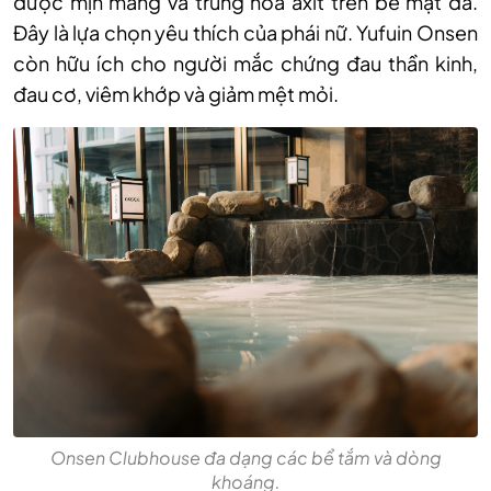
được mịn màng và trung hòa axit trên bề mặt da.
Đây là lựa chọn yêu thích của phái nữ. Yufuin Onsen
còn hữu ích cho người mắc chứng đau thần kinh,
đau cơ, viêm khớp và giảm mệt mỏi.
Onsen Clubhouse đa dạng các bể tắm và dòng
khoáng.