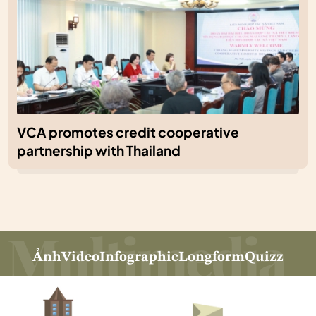
VCA promotes credit cooperative
partnership with Thailand
Ảnh
Video
Infographic
Longform
Quizz