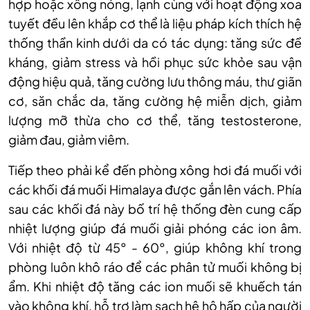
hợp hoặc xông nóng, lạnh cùng với hoạt động xoa
tuyết đều lên khắp cơ thể là liệu pháp kích thích hệ
thống thần kinh dưới da có tác dụng: tăng sức đề
kháng, giảm stress và hồi phục sức khỏe sau vận
động hiệu quả, tăng cường lưu thông máu, thư giãn
cơ, săn chắc da, tăng cường hệ miễn dịch, giảm
lượng mỡ thừa cho cơ thể, tăng testosterone,
giảm đau, giảm viêm.
Tiếp theo phải kể đến phòng xông hơi đá muối với
các khối đá muối Himalaya được gắn lên vách. Phía
sau các khối đá này bố trí hệ thống đèn cung cấp
nhiệt lượng giúp đá muối giải phóng các ion âm.
Với nhiệt độ từ 45° - 60°, giúp không khí trong
phòng luôn khô ráo để các phân tử muối không bị
ẩm. Khi nhiệt độ tăng các ion muối sẽ khuếch tán
vào không khí, hỗ trợ làm sạch hệ hô hấp của người