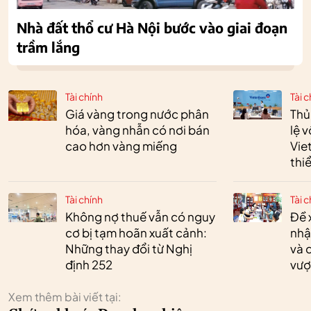
Nhà đất thổ cư Hà Nội bước vào giai đoạn
trầm lắng
Tài chính
Tài c
Giá vàng trong nước phân
Thủ
hóa, vàng nhẫn có nơi bán
lệ 
cao hơn vàng miếng
Vie
thi
Tài chính
Tài c
Không nợ thuế vẫn có nguy
Đề 
cơ bị tạm hoãn xuất cảnh:
nhậ
Những thay đổi từ Nghị
và 
định 252
vượ
Xem thêm bài viết tại: