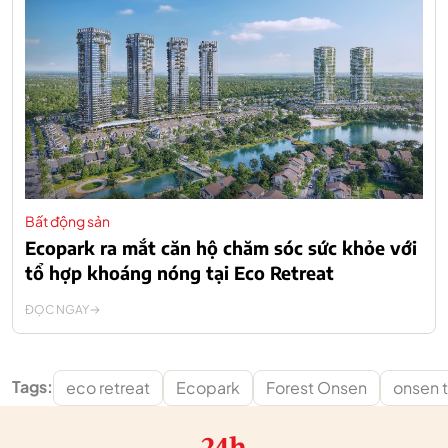
Bất động sản
Ecopark ra mắt căn hộ chăm sóc sức khỏe với
tổ hợp khoáng nóng tại Eco Retreat
ĐỌC NGAY
Tags:
eco retreat
Ecopark
Forest Onsen
onsen tr