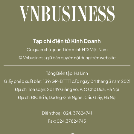
Tạp chí điện tử Kinh Doanh
Cơ quan chủ quản: Liên minh HTX Việt Nam
© Vnbusiness giữ bản quyền nội dung trên website
Tổng Biên tập: Hà Linh
Giấy phép xuất bản: 139/GP-BTTTT cấp ngày 04 tháng 3 năm 2021
Địa chỉ Tòa soạn: Số 149 Giảng Võ, P. Ô Chợ Dừa, Hà Nội
Địa chỉ ĐK: Số 6, Dương Đình Nghệ, Cầu Giấy, Hà Nội
Điện thoại:
024. 37824741
Fax:
024.37824743