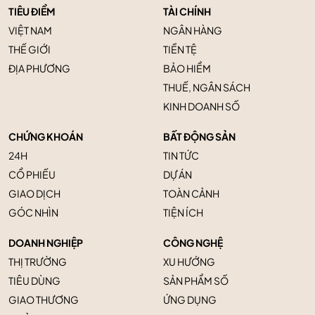
TIÊU ĐIỂM
TÀI CHÍNH
VIỆT NAM
NGÂN HÀNG
THẾ GIỚI
TIỀN TỆ
ĐỊA PHƯƠNG
BẢO HIỂM
THUẾ, NGÂN SÁCH
KINH DOANH SỐ
CHỨNG KHOÁN
BẤT ĐỘNG SẢN
24H
TIN TỨC
CỔ PHIẾU
DỰ ÁN
GIAO DỊCH
TOÀN CẢNH
GÓC NHÌN
TIỆN ÍCH
DOANH NGHIỆP
CÔNG NGHỆ
THỊ TRƯỜNG
XU HƯỚNG
TIÊU DÙNG
SẢN PHẨM SỐ
GIAO THƯƠNG
ỨNG DỤNG