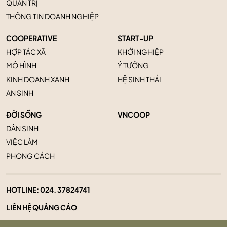
QUẢN TRỊ
THÔNG TIN DOANH NGHIỆP
COOPERATIVE
START-UP
HỢP TÁC XÃ
KHỞI NGHIỆP
MÔ HÌNH
Ý TƯỞNG
KINH DOANH XANH
HỆ SINH THÁI
AN SINH
ĐỜI SỐNG
VNCOOP
DÂN SINH
VIỆC LÀM
PHONG CÁCH
HOTLINE:
024. 37824741
LIÊN HỆ QUẢNG CÁO