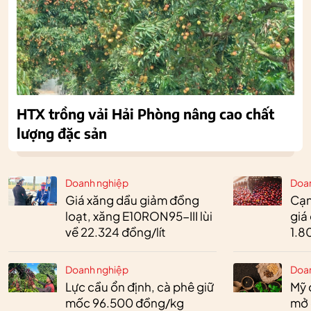
HTX trồng vải Hải Phòng nâng cao chất
lượng đặc sản
Doanh nghiệp
Doa
Giá xăng dầu giảm đồng
Cạn
loạt, xăng E10RON95-III lùi
giá
về 22.324 đồng/lít
1.8
Doanh nghiệp
Doa
Lực cầu ổn định, cà phê giữ
Mỹ 
mốc 96.500 đồng/kg
mở 