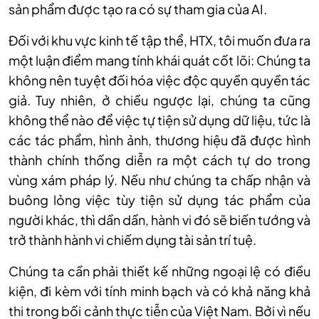
sản phẩm được tạo ra c
ó s
ự tham gia của AI.
Đối với khu vực kinh tế tập thể, HTX, t
ôi mu
ốn đưa ra
một luận điểm mang t
ính khái quát c
ốt l
õi: Chúng ta
không nên tuy
ệt đối h
óa vi
ệc độc quyền quyền t
ác
gi
ả. Tuy nhi
ên,
ở chiều ngược lại, ch
úng ta cũng
không th
ể n
ào đ
ể việc tự tiện sử dụng dữ liệu, tức l
à
các tác ph
ẩm, h
ình
ảnh, thương hiệu đ
ã đư
ợc h
ình
thành chính th
ống diễn ra một c
ách t
ự do trong
v
ùng xám pháp lý. N
ếu như ch
úng ta ch
ấp nhận v
à
buông l
ỏng việc t
ùy ti
ện sử dụng t
ác ph
ẩm của
người kh
ác, thì d
ần dần, h
ành vi đó s
ẽ biến tướng v
à
tr
ở th
ành hành vi chi
ếm dụng t
ài s
ản tr
í tu
ệ.
Ch
úng ta c
ần phải thiết kế những
ngo
ại lệ c
ó đi
ều
kiện, đi k
èm v
ới t
ính minh b
ạch v
à có kh
ả năng khả
thi trong bối cảnh thực tiễn của Việt Nam. Bởi v
ì n
ếu