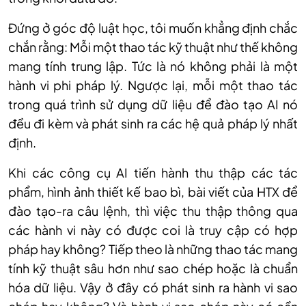
Đ
ứng ở g
óc đ
ộ luật học, t
ôi mu
ốn khẳng định chắc
chắn rằng: Mỗi một thao t
ác k
ỹ thuật như thế kh
ông
mang tính trung l
ập. Tức l
à nó không ph
ải l
à m
ột
h
ành vi phi pháp lý. Ngư
ợc lại, mỗi một thao t
ác
trong quá trình s
ử dụng dữ liệu để đ
ào t
ạo AI n
ó
đ
ều đi k
èm và phát sinh ra các h
ệ quả ph
áp lý nh
ất
định.
Khi c
ác công c
ụ AI tiến h
ành thu th
ập c
ác tác
ph
ẩm, h
ình
ảnh thiết kế bao b
ì, bài vi
ết của HTX để
đ
ào t
ạo-ra c
âu l
ệnh, th
ì vi
ệc thu thập th
ông qua
các hành vi này có đư
ợc coi l
à truy c
ập c
ó h
ợp
ph
áp hay không? Ti
ếp theo l
à nh
ững thao t
ác mang
tính k
ỹ thuật s
âu hơn như sao chép ho
ặc l
à chu
ẩn
h
óa d
ữ liệu. Vậy ở đ
ây có phát sinh ra hành vi sao