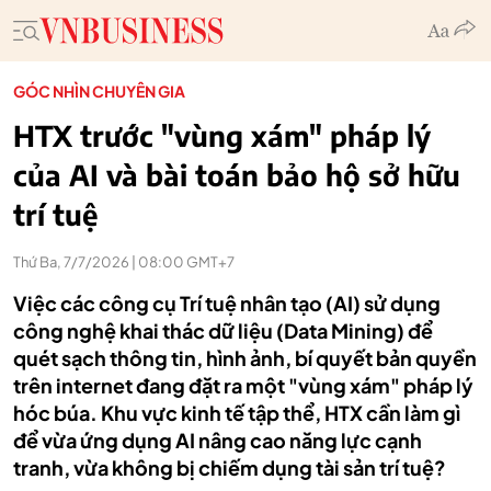
GÓC NHÌN CHUYÊN GIA
HTX trước "vùng xám" pháp lý
của AI và bài toán bảo hộ sở hữu
trí tuệ
Thứ Ba, 7/7/2026 | 08:00 GMT+7
Việc các công cụ Trí tuệ nhân tạo (AI) sử dụng
công nghệ khai thác dữ liệu (Data Mining) để
quét sạch thông tin, hình ảnh, bí quyết bản quyền
trên internet đang đặt ra một "vùng xám" pháp lý
hóc búa. Khu vực kinh tế tập thể, HTX cần làm gì
để vừa ứng dụng AI nâng cao năng lực cạnh
tranh, vừa không bị chiếm dụng tài sản trí tuệ?