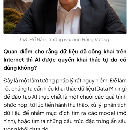
ThS. Hồ Bảo, Trường Đại học Hùng Vương.
Quan điểm cho rằng dữ liệu đã công khai trên
Internet thì AI được quyền khai thác tự do có
đúng không?
Đây là m
ột lầm tưởng ph
áp lý r
ất nguy hiểm. Để l
àm
rõ, chúng ta c
ần hiểu khai th
ác d
ữ liệu (Data Mining)
để đ
ào t
ạo AI thực chất l
à m
ột chuỗi c
ác quá trình
ph
ức hợp, từ l
úc ti
ến h
ành thu th
ập, xử l
ý, phân tích
d
ữ liệu để nhằm mục đ
ích tìm ra các model (mô
hình), ho
ặc t
ìm ra nh
ững cấu tr
úc đ
ặc trưng ẩn s
âu
trong kh
ối data đ
ó.