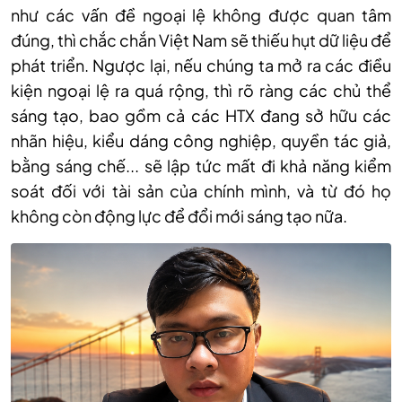
như c
ác v
ấn đề ngoại lệ kh
ông đư
ợc quan t
âm
đúng, thì ch
ắc chắn Việt Nam sẽ thiếu hụt dữ liệu để
ph
át tri
ển. Ngược lại, nếu ch
úng ta m
ở ra c
ác đi
ều
kiện ngoại lệ ra qu
á r
ộng, th
ì rõ ràng các ch
ủ thể
s
áng t
ạo, bao gồm cả c
ác HTX đang s
ở hữu c
ác
nhãn hi
ệu, kiểu d
áng công nghi
ệp, quyền t
ác gi
ả,
bằng s
áng ch
ế... sẽ lập tức mất đi khả năng kiểm
so
át đ
ối với t
ài s
ản của ch
ính mình, và t
ừ đ
ó h
ọ
kh
ông còn đ
ộng lực để đổi mới s
áng t
ạo nữa.