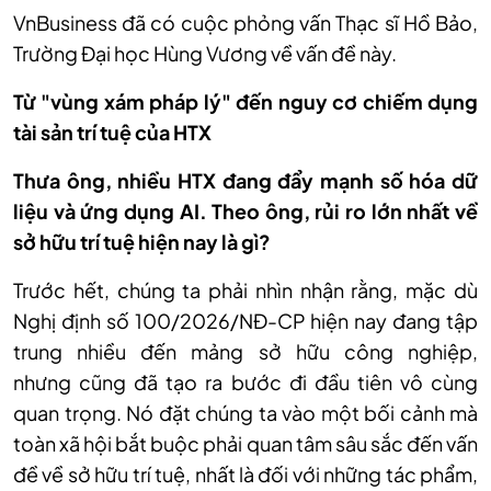
VnBusiness đã có cuộc phỏng vấn Thạc sĩ Hồ Bảo,
Trường Đại học Hùng Vương về vấn đề này.
Từ "vùng xám pháp lý" đến nguy cơ chiếm dụng
tài sản trí tuệ của HTX
Thưa ông, nhiều HTX đang đẩy mạnh số hóa dữ
liệu và ứng dụng AI. Theo ông, rủi ro lớn nhất về
sở hữu trí tuệ hiện nay là gì?
Trước hết, ch
úng ta ph
ải nh
ìn nh
ận rằng, mặc d
ù
Ngh
ị định số 100/2026/NĐ-CP hiện nay đang tập
trung nhiều đến mảng sở hữu c
ông nghi
ệp,
nhưng
cũng đã t
ạo ra bước đi đầu ti
ên vô cùng
quan tr
ọng. N
ó đ
ặt ch
úng ta vào m
ột bối cảnh m
à
toàn xã h
ội bắt buộc phải quan t
âm sâu s
ắc đến vấn
đề về sở hữu tr
í tu
ệ, nhất l
à đ
ối với những t
ác ph
ẩm,