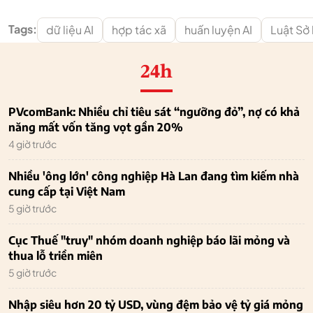
Tags:
dữ liệu AI
hợp tác xã
huấn luyện AI
Luật Sở 
24h
PVcomBank: Nhiều chỉ tiêu sát “ngưỡng đỏ”, nợ có khả
năng mất vốn tăng vọt gần 20%
4 giờ trước
Nhiều 'ông lớn' công nghiệp Hà Lan đang tìm kiếm nhà
cung cấp tại Việt Nam
5 giờ trước
Cục Thuế "truy" nhóm doanh nghiệp báo lãi mỏng và
thua lỗ triền miên
5 giờ trước
Nhập siêu hơn 20 tỷ USD, vùng đệm bảo vệ tỷ giá mỏng