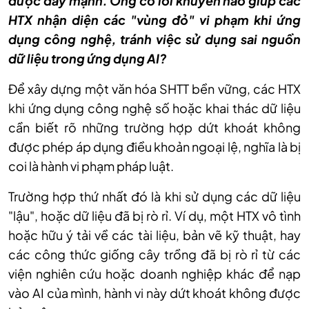
được đẩy mạnh.
Ông có l
ời khuy
ên nào giúp các
HTX nh
ận diện c
ác "vùng đ
ỏ" vi phạm khi ứng
dụng c
ông ngh
ệ, tr
ánh vi
ệc sử dụng sai nguồn
dữ liệu trong ứng dụng AI?
Để x
ây d
ựng một văn h
óa SHTT b
ền vững, c
ác HTX
khi
ứng dụng c
ông ngh
ệ số hoặc khai th
ác d
ữ liệu
cần biết r
õ nh
ững trường hợp dứt kho
át không
đư
ợc ph
ép áp d
ụng điều khoản ngoại lệ, nghĩa l
à b
ị
coi l
à hành vi ph
ạm ph
áp lu
ật.
Trường hợp thứ nhất đ
ó là khi s
ử dụng c
ác d
ữ liệu
"lậu", hoặc dữ liệu đ
ã b
ị r
ò r
ỉ. V
í d
ụ, một HTX v
ô tình
ho
ặc hữu
ý t
ải về c
ác tài li
ệu, bản vẽ kỹ thuật, hay
c
ác công th
ức giống c
ây tr
ồng đ
ã b
ị r
ò r
ỉ từ c
ác
vi
ện nghi
ên c
ứu hoặc doanh nghiệp kh
ác đ
ể nạp
v
ào AI c
ủa m
ình, hành vi này d
ứt kho
át không đư
ợc