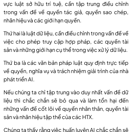
v
ực luật sở hữu tr
í tu
ệ, cần tập trung điều chỉnh
trong vấn đề về quyền t
ác gi
ả, quyền sao ch
ép,
nhãn hi
ệu v
à các gi
ới hạn quyền.
Thứ hai l
à lu
ật dữ liệu, cần điều chỉnh trong vấn đề về
việc cho ph
ép truy c
ập hợp ph
áp, các quy
ền t
ài
s
ản v
à nh
ững giới hạn cụ thể trong việc xử l
ý d
ữ liệu.
Thứ ba l
à các văn b
ản ph
áp lu
ật quy định trực tiếp
về quyền, nghĩa vụ v
à trách nhi
ệm giải tr
ình c
ủa nh
à
phát tri
ển AI.
Nếu chúng ta chỉ tập trung vào duy nhất vấn đề dữ
liệu thì chắc chắn sẽ bỏ qua và làm tổn hại đến
những vấn đề cốt lõi về quyền nhân thân, quyền tài
sản và nhãn hiệu tập thể của các HTX.
Chúng ta thấy rằng việc huấn luyện AI chắc chắn sẽ