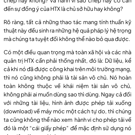
chép hay không? Và hành vi sao chép này có c
ần
đến sự đồng
ý c
ủa HTX l
à ch
ủ sở hữu hay kh
ông?
Rõ ràng, tất cả những thao tác mang tính thuần kỹ
thuật này đều sinh ra những hệ quả pháp lý hệ trọng
mà chúng ta tuyệt đối không thể nào bỏ qua được.
C
ó m
ột điều quan trọng m
à toàn xã h
ội v
à các nhà
qu
ản trị HTX cần phải thống nhất, đ
ó là: D
ữ liệu, kể
cả khi n
ó đã đư
ợc c
ông khai trên môi trư
ờng mạng,
th
ì nó cũng không ph
ải l
à tài s
ản v
ô ch
ủ. N
ó hoàn
toàn không thu
ộc về kh
ái ni
ệm t
ài s
ản v
ô ch
ủ,
kh
ông ph
ải ai muốn d
ùng sao thì dùng. Ngay c
ả đối
với những t
ài li
ệu, h
ình
ảnh được ph
ép t
ải xuống
(download) về m
áy móc m
ột c
ách t
ự do, th
ì chúng
ta cũng không th
ể n
ào xem hành vi cho phép t
ải về
đ
ó là m
ột “c
ái gi
ấy ph
ép” đ
ể mặc định sử dụng n
ó