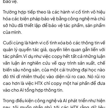
bảo vệ.
Trường hợp tiếp theo l
à các hành vi c
ố t
ình vô hi
ệu
h
óa các bi
ện ph
áp b
ảo vệ bằng c
ông ngh
ệ m
à ch
ủ
sở hữu đ
ã thi
ết lập để bảo vệ t
ác ph
ẩm, sản phẩm
của m
ình.
Cu
ối c
ùng là hành vi c
ố t
ình xóa b
ỏ c
ác thông tin v
ề
quản l
ý quy
ền t
ác gi
ả, quyền li
ên quan g
ắn liền với
t
ác ph
ẩm.V
í d
ụ như việc copy hết tất cả những
lu
ận
văn luận
án nghiên c
ứu về quy tr
ình s
ản xuất, chế
biến s
âu nông s
ản, của một c
ái trư
ờng đại học n
ào
đó thì dĩ nhiên thu
ộc v
ào di
ện rủi ro cao. N
ó r
ủi ro
cao hơn l
à vi
ệc HTX chỉ copy một hai phần để đưa
v
ào cho AI t
ổng hợp th
ông tin.
Trong điều kiện công nghệ và AI phát triển như hiện
nay, tôi muốn nhắn nhủ tới các HTX rằng dữ liệu