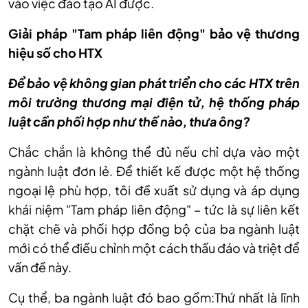
vào vi
ệc đ
ào t
ạo AI được.
Giải pháp "Tam pháp liên động" bảo vệ thương
hiệu số cho HTX
Để bảo vệ kh
ông gian phát tri
ển cho c
ác HTX trên
môi trư
ờng thương mại điện tử, hệ thống ph
áp
lu
ật cần phối hợp như thế n
ào, thưa ông?
Chắc chắn là không thể đủ nếu chỉ dựa vào một
ngành luật đơn lẻ. Để thiết kế được một hệ thống
ngoại lệ phù hợp, tôi đề xuất sử dụng và áp dụng
khái niệm "Tam pháp liên động" – tức là sự liên kết
chặt chẽ và phối hợp đồng bộ của ba ngành luật
mới có thể điều chỉnh một cách thấu đáo và triệt để
vấn đề này.
C
ụ thể, ba ng
ành lu
ật đ
ó bao g
ồm:Thứ nhất l
à lĩnh