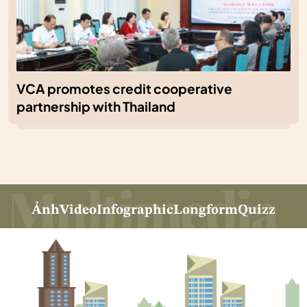
VCA promotes credit cooperative
partnership with Thailand
Ảnh
Video
Infographic
Longform
Quizz