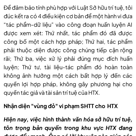
Để đảm bảo t
ính phù h
ợp với Luật Sở hữu tr
í tu
ệ, t
ôi
đúc k
ết ra c
ó 4 đi
ều kiện cơ bản để một h
ành vi đưa
“tác ph
ẩm-dữ liệu” v
ào công đo
ạn huấn luyện AI
được xem x
ét: Th
ứ nhất, t
ác ph
ẩm đ
ó
đ
ã đư
ợc
c
ông b
ố một c
ách h
ợp ph
áp; Th
ứ hai, t
ác ph
ẩm
phải thuộc diện được c
ông chúng ti
ếp cận rộng
r
ãi; Th
ứ ba, việc xử l
ý ph
ải đ
úng m
ục đ
ích hu
ấn
luyện; Thứ tư, t
ài li
ệu-t
ác ph
ẩm đ
ó hoàn toàn
không
ảnh hưởng một c
ách b
ất hợp l
ý đ
ến c
ác
quy
ền lợi hợp ph
áp, không gây phương h
ại cho
quyền t
ác gi
ả v
à tài s
ản tr
í tu
ệ của HTX.
Nhận diện "v
ùng đ
ỏ" vi phạm SHTT cho
HTX
Hiện nay, việc h
ình thành văn hóa s
ở hữu tr
í tu
ệ,
t
ôn tr
ọng bản quyền trong khu vực HTX đang