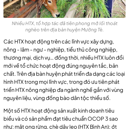
Nhiều HTX, tổ hợp tác đã tiên phong mở lối thoát
nghèo trên địa bàn huyện Mường Tè.
Các HTX hoạt động trên các lĩnh vực xây dựng,
nông - lâm - ngư - nghiệp, tiểu thủ công nghiệp,
thương mại, dịch vụ… đồng thời, nhiều HTX luôn đổi
mới về tổ chức hoạt động đúng nguyên tắc, bản
chất. Trên địa bàn huyện phát triển đa dạng các loại
hình HTX trong mọi lĩnh vực, trong đó ưu tiên phát
triển HTX nông nghiệp đa ngành nghề gắn với vùng
nguyên liệu, vùng đồng bào dân tộc thiểu số.
Một số HTX hoạt động sản xuất kinh doanh tiêu
biểu và có sản phẩm đạt tiêu chuẩn OCOP 3 sao
như: mật ong rừng, chè dây leo (HTX Bình An); ớt