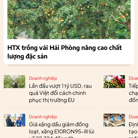
HTX trồng vải Hải Phòng nâng cao chất
lượng đặc sản
Doanh nghiệp
Doa
Lần đầu vượt 1 tỷ USD, rau
Tiế
quả Việt đổi cách chinh
chạ
phục thị trường EU
đồn
Doanh nghiệp
Doa
Giá xăng dầu giảm đồng
Định
loạt, xăng E10RON95-III lùi
tạo