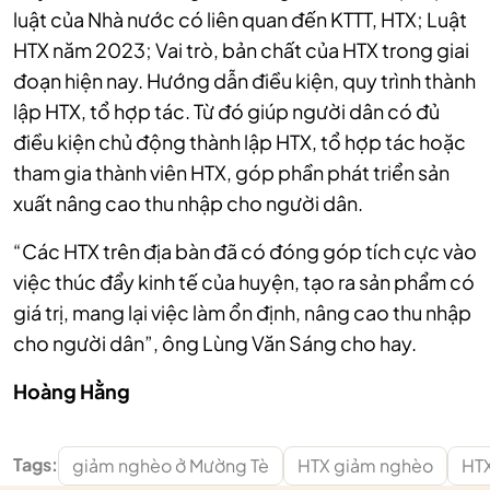
luật của Nhà nước có liên quan đến KTTT, HTX; Luật
HTX năm 2023; Vai trò, bản chất của HTX trong giai
đoạn hiện nay.
Hướng dẫn điều kiện, quy trình thành
lập HTX,
tổ hợp tác
. Từ đó giúp người dân có đủ
điều kiện chủ động thành lập HTX,
tổ hợp tác
hoặc
tham gia thành viên HTX, góp phần phát triển sản
xuất nâng cao thu nhập cho người dân.
“Các HTX trên địa bàn đã có đóng góp tích cực vào
việc thúc đẩy kinh tế của huyện, tạo ra sản phẩm có
giá trị, mang lại việc làm ổn định, nâng cao thu nhập
cho người dân”, ông Lùng Văn Sáng cho hay.
Hoàng Hằng
Tags:
giảm nghèo ở Mường Tè
HTX giảm nghèo
HTX