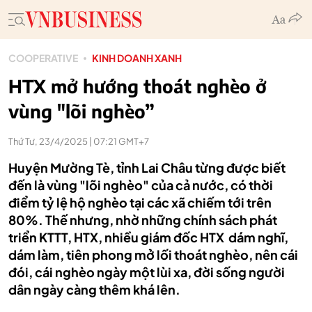
COOPERATIVE
KINH DOANH XANH
HTX mở hướng thoát nghèo ở
vùng "lõi nghèo”
Thứ Tư, 23/4/2025 | 07:21 GMT+7
Huyện Mường Tè, tỉnh Lai Châu từng được biết
đến là vùng "lõi nghèo" của cả nước, có thời
điểm tỷ lệ hộ nghèo tại các xã chiếm tới trên
80%. Thế nhưng, nhờ những chính sách phát
triển KTTT, HTX, nhiều giám đốc HTX dám nghĩ,
dám làm, tiên phong mở lối thoát nghèo, nên cái
đói, cái nghèo ngày một lùi xa, đời sống người
dân ngày càng thêm khá lên.