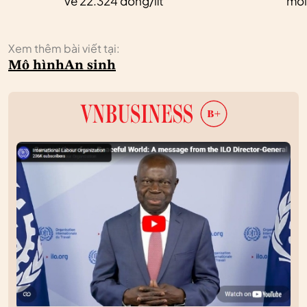
về 22.324 đồng/lít
mới
Xem thêm bài viết tại:
Mô hình
An sinh