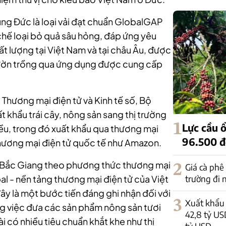
ùng Đức là loại vải đạt chuẩn GlobalGAP
hế loại bỏ quả sâu hỏng, đáp ứng yêu
ất lượng tại Việt Nam và tại châu Âu, được
vườn trồng qua ứng dụng được cung cấp
hương mại điện tử và Kinh tế số, Bộ
 khẩu trái cây, nông sản sang thị trường
1
Lực cầu ổ
hiều, trong đó xuất khẩu qua thương mại
96.500 
hương mại điện tử quốc tế như Amazon.
ều Bắc Giang theo phương thức thương mại
2
Giá cà phê
trường đi
al - nền tảng thương mại điện tử của Việt
ây là một bước tiến đáng ghi nhận đối với
3
Xuất khẩu 
ng việc đưa các sản phẩm nông sản tươi
42,8 tỷ US
i có nhiều tiêu chuẩn khắt khe như thị
tỷ USD