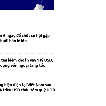
n 6 ngày để chốt cơ hội gặp
chuỗi bán lẻ lớn
tìm kiếm khoản vay 1 tỷ USD,
 động vốn ngoại tăng tốc
ng hiện diện tại Việt Nam sau
4 triệu USD thâu tóm quỹ UOB