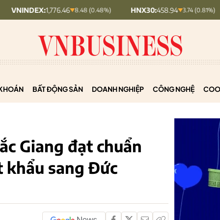
:
1,776.46
HNX30:
458.94
HNXIND
8.48 (0.48%)
3.74 (0.81%)
KHOÁN
BẤT ĐỘNG SẢN
DOANH NGHIỆP
CÔNG NGHỆ
COO
Bắc Giang đạt chuẩn
t khẩu sang Đức