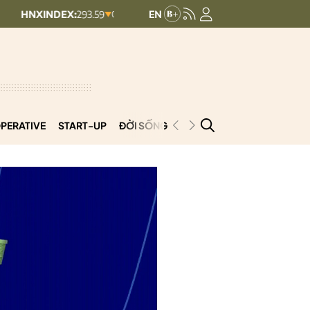
EX:
293.59
UPCOMINDEX:
128.14
0.13 (0.04%)
+ 0.8 (+0.63%)
PERATIVE
START-UP
ĐỜI SỐNG
PODCAST
VNCOOP