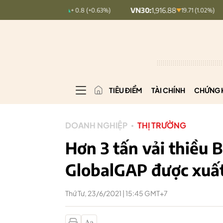
X:
128.14
VN30:
1,916.88
VNINDEX
+ 0.8 (+0.63%)
19.71 (1.02%)
TIÊU ĐIỂM
TÀI CHÍNH
CHỨNG 
DOANH NGHIỆP
THỊ TRƯỜNG
Hơn 3 tấn vải thiều 
GlobalGAP được xuấ
Thứ Tư, 23/6/2021 | 15:45 GMT+7