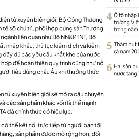
4
Ô tô nhập 
điện tử xuyên biên giới, Bộ Công Thương
trường Việ
 tế số chủ trì, phối hợp cùng sàn Thương
trong năm
Bộ ngành liên quan như Bộ NN&PTNT, Bộ
5
Thâm hụt t
uất nhập khẩu, thủ tục kiểm dịch và kiểm
cả năm 20
g đầy đủ các yêu cầu khắt khe của nước
i hợp để hoàn thiện quy trình cũng như nỗ
6
Hai sàn qu
người tiêu dùng châu Âu khi thưởng thức
nước tăng
 tử xuyên biên giới sẽ mở ra câu chuyện
và các sản phẩm khác vốn là thế mạnh
TA đã chính thức có hiệu lực.
 có thể kết nối trực tiếp từ người bán tới
 hàng, sản phẩm được mở rộng hơn, đối