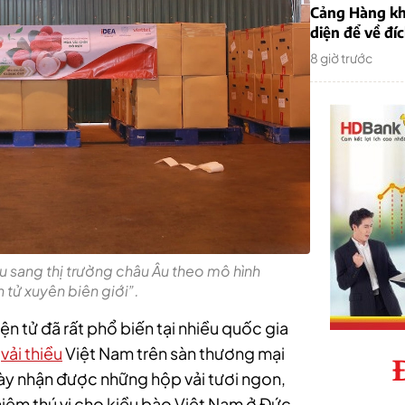
Cảng Hàng kh
diện để về đí
8 giờ trước
ẩu sang thị trường châu Âu theo mô hình
 tử xuyên biên giới”.
n tử đã rất phổ biến tại nhiều quốc gia
a
vải thiều
Việt Nam trên sàn thương mại
gày nhận được những hộp vải tươi ngon,
hiệm thú vị cho kiều bào Việt Nam ở Đức.