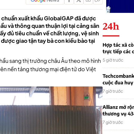
iêu chuẩn xuất khẩu GlobalGAP đã được
24h
ẩu và thông quan thuận lợi tại cảng sân
y đủ tiêu chuẩn về chất lượng, vệ sinh
 được giao tận tay bà con kiều bào tại
Hợp tác xã cò
trực tiếp các 
 khẩu sang thị trường châu Âu theo mô hình
5 giờ trước
rên nền tảng thương mại điện tử do Việt
Techcombank 
cuộc đua huy
7 giờ trước
Allianz mở rộ
thương vụ 43
7 giờ trước