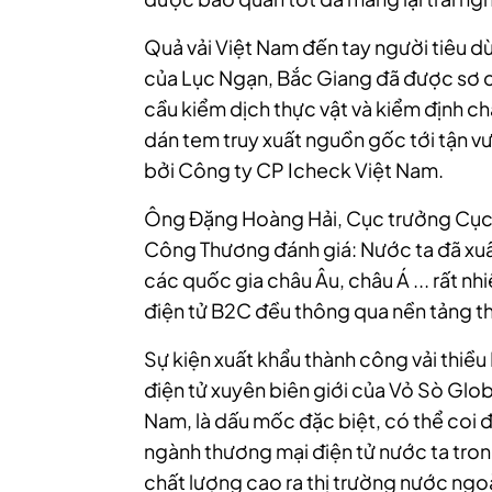
Quả vải Việt Nam đến tay người tiêu d
của Lục Ngạn, Bắc Giang đã được sơ c
cầu kiểm dịch thực vật và kiểm định ch
dán tem truy xuất nguồn gốc tới tận 
bởi Công ty CP Icheck Việt Nam.
Ông Đặng Hoàng Hải, Cục trưởng Cục T
Công Thương đánh giá: Nước ta đã xuất
các quốc gia châu Âu, châu Á ... rất n
điện tử B2C đều thông qua nền tảng t
Sự kiện xuất khẩu thành công vải thi
điện tử xuyên biên giới của Vỏ Sò Glob
Nam, là dấu mốc đặc biệt, có thể coi đ
ngành thương mại điện tử nước ta tro
chất lượng cao ra thị trường nước ngoà