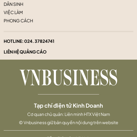
DÂN SINH
VIỆC LÀM
PHONG CÁCH
HOTLINE:
024. 37824741
LIÊN HỆ QUẢNG CÁO
Tạp chí điện tử Kinh Doanh
Cơ quan chủ quản: Liên minh HTX Việt Nam
© Vnbusiness giữ bản quyền nội dung trên website