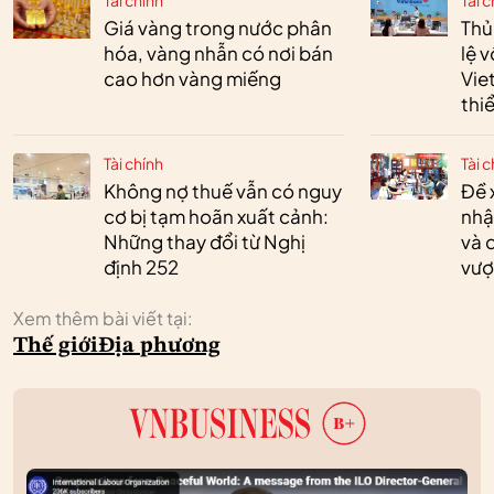
Tài chính
Tài c
Giá vàng trong nước phân
Thủ
hóa, vàng nhẫn có nơi bán
lệ 
cao hơn vàng miếng
Vie
thi
Tài chính
Tài c
Không nợ thuế vẫn có nguy
Đề 
cơ bị tạm hoãn xuất cảnh:
nhậ
Những thay đổi từ Nghị
và 
định 252
vượ
Xem thêm bài viết tại:
Thế giới
Địa phương