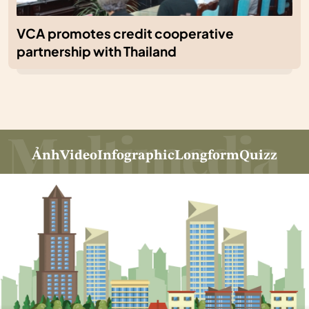
VCA promotes credit cooperative
partnership with Thailand
Ảnh
Video
Infographic
Longform
Quizz