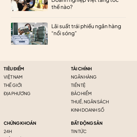
thế nào?
Lãi suất trái phiếu ngân hàng
“nổi sóng”
TIÊU ĐIỂM
TÀI CHÍNH
VIỆT NAM
NGÂN HÀNG
THẾ GIỚI
TIỀN TỆ
ĐỊA PHƯƠNG
BẢO HIỂM
THUẾ, NGÂN SÁCH
KINH DOANH SỐ
CHỨNG KHOÁN
BẤT ĐỘNG SẢN
24H
TIN TỨC