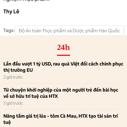
Thy Lê
Tags:
Bộ An toàn Thực phẩm và Dược phẩm Hàn Quốc
24h
Lần đầu vượt 1 tỷ USD, rau quả Việt đổi cách chinh phục
thị trường EU
2 giờ trước
Từ chuyện khởi nghiệp của một người trẻ đến bài học
về sở hữu trí tuệ của HTX
3 giờ trước
Nâng tầm giá trị lúa - tôm Cà Mau, HTX tạo tài sản trí
tuệ