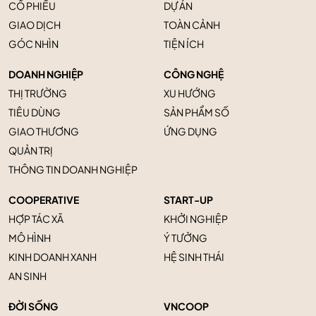
CỔ PHIẾU
DỰ ÁN
GIAO DỊCH
TOÀN CẢNH
GÓC NHÌN
TIỆN ÍCH
DOANH NGHIỆP
CÔNG NGHỆ
THỊ TRƯỜNG
XU HƯỚNG
TIÊU DÙNG
SẢN PHẨM SỐ
GIAO THƯƠNG
ỨNG DỤNG
QUẢN TRỊ
THÔNG TIN DOANH NGHIỆP
COOPERATIVE
START-UP
HỢP TÁC XÃ
KHỞI NGHIỆP
MÔ HÌNH
Ý TƯỞNG
KINH DOANH XANH
HỆ SINH THÁI
AN SINH
ĐỜI SỐNG
VNCOOP