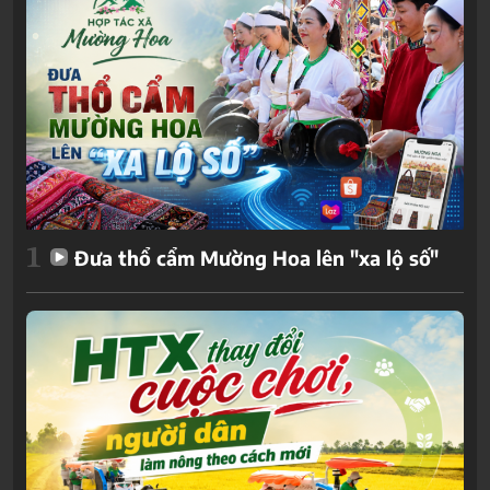
1
Đưa thổ cẩm Mường Hoa lên "xa lộ số"