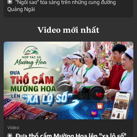
"Ngôi sao" tỏa sáng trên những cung đường
Quảng Ngãi
Video mới nhất
Video
Đưa thổ cẩm Mường Hoa lên "xa lộ số"