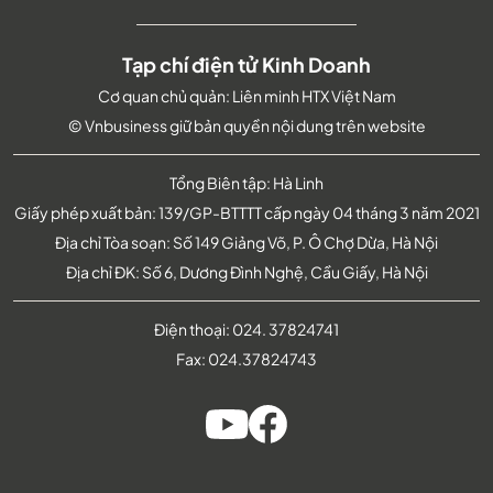
Tạp chí điện tử Kinh Doanh
Cơ quan chủ quản: Liên minh HTX Việt Nam
© Vnbusiness giữ bản quyền nội dung trên website
Tổng Biên tập: Hà Linh
Giấy phép xuất bản: 139/GP-BTTTT cấp ngày 04 tháng 3 năm 2021
Địa chỉ Tòa soạn: Số 149 Giảng Võ, P. Ô Chợ Dừa, Hà Nội
Địa chỉ ĐK: Số 6, Dương Đình Nghệ, Cầu Giấy, Hà Nội
Điện thoại:
024. 37824741
Fax:
024.37824743