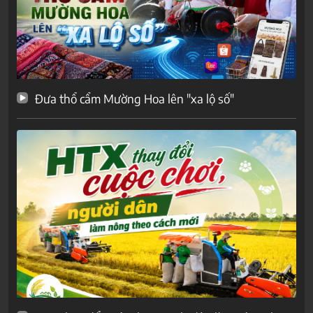
Đưa thổ cẩm Mường Hoa lên "xa lộ số"