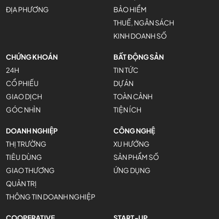
ĐỊA PHƯƠNG
BẢO HIỂM
THUẾ, NGÂN SÁCH
KINH DOANH SỐ
CHỨNG KHOÁN
BẤT ĐỘNG SẢN
24H
TIN TỨC
CỔ PHIẾU
DỰ ÁN
GIAO DỊCH
TOÀN CẢNH
GÓC NHÌN
TIỆN ÍCH
DOANH NGHIỆP
CÔNG NGHỆ
THỊ TRƯỜNG
XU HƯỚNG
TIÊU DÙNG
SẢN PHẨM SỐ
GIAO THƯƠNG
ỨNG DỤNG
QUẢN TRỊ
THÔNG TIN DOANH NGHIỆP
COOPERATIVE
START-UP