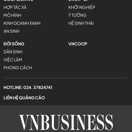
HỢP TÁC XÃ
KHỞI NGHIỆP
MÔ HÌNH
Ý TƯỞNG
KINH DOANH XANH
HỆ SINH THÁI
AN SINH
ĐỜI SỐNG
VNCOOP
DÂN SINH
VIỆC LÀM
PHONG CÁCH
HOTLINE:
024. 37824741
LIÊN HỆ QUẢNG CÁO