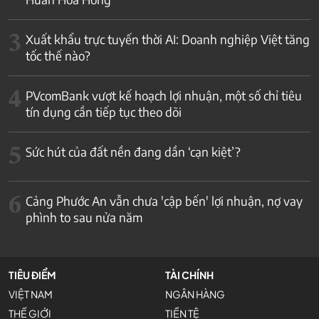
3
Xuất khẩu trực tuyến thời AI: Doanh nghiệp Việt tăng
tốc thế nào?
4
PVcomBank vượt kế hoạch lợi nhuận, một số chỉ tiêu
tín dụng cần tiếp tục theo dõi
5
Sức hút của đất nền đang dần ‘cạn kiệt’?
6
Cảng Phước An vẫn chưa 'cập bến' lợi nhuận, nợ vay
phình to sau nửa năm
TIÊU ĐIỂM
TÀI CHÍNH
VIỆT NAM
NGÂN HÀNG
THẾ GIỚI
TIỀN TỆ