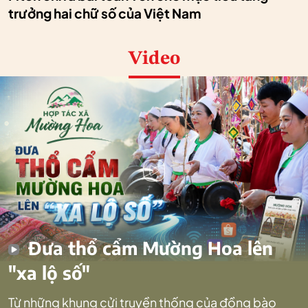
trưởng hai chữ số của Việt Nam
Video
Đưa thổ cẩm Mường Hoa lên
"xa lộ số"
Từ những khung cửi truyền thống của đồng bào