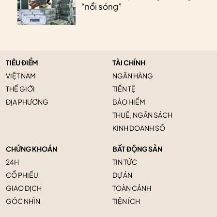
“nổi sóng”
TIÊU ĐIỂM
TÀI CHÍNH
VIỆT NAM
NGÂN HÀNG
THẾ GIỚI
TIỀN TỆ
ĐỊA PHƯƠNG
BẢO HIỂM
THUẾ, NGÂN SÁCH
KINH DOANH SỐ
CHỨNG KHOÁN
BẤT ĐỘNG SẢN
24H
TIN TỨC
CỔ PHIẾU
DỰ ÁN
GIAO DỊCH
TOÀN CẢNH
GÓC NHÌN
TIỆN ÍCH