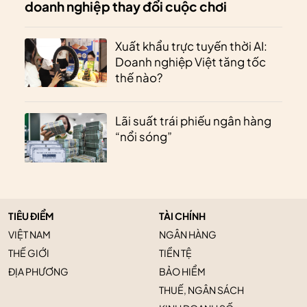
doanh nghiệp thay đổi cuộc chơi
Xuất khẩu trực tuyến thời AI:
Doanh nghiệp Việt tăng tốc
thế nào?
Lãi suất trái phiếu ngân hàng
“nổi sóng”
TIÊU ĐIỂM
TÀI CHÍNH
VIỆT NAM
NGÂN HÀNG
THẾ GIỚI
TIỀN TỆ
ĐỊA PHƯƠNG
BẢO HIỂM
THUẾ, NGÂN SÁCH