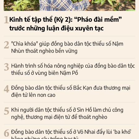
1
Kinh tế tập thể (Kỳ 2): “Pháo đài mềm”
trước những luận điệu xuyên tạc
2
"Chìa khóa" giúp đồng bào dân tộc thiểu số Nậm
Nhùn thoát nghèo bền vững
3
Hành trình số hóa nông nghiệp của đồng bào dân tộc
thiểu số ở vùng biên Nậm Pồ
4
Đồng bào dân tộc thiểu số Bắc Kạn đưa thương mại
điện tử lên non cao
5
Khi người dân tộc thiểu số ở Sìn Hồ làm chủ công
nghệ, thương mại điện tử để thoát nghèo
6
Đồng bào dân tộc thiểu số ở Võ Nhai đẩy lùi ‘ba khó’
bằng những cây trồng bạc tỷ