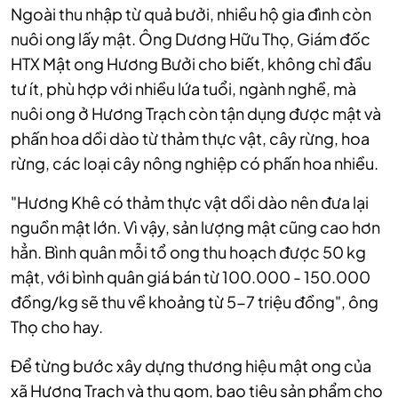
Ngoài thu nhập từ quả bưởi, nhiều hộ gia đình còn
nuôi ong lấy mật.
Ông Dương Hữu Thọ, Giám đốc
HTX Mật ong Hương Bưởi cho biết, không chỉ đầu
tư ít, phù hợp với nhiều lứa tuổi, ngành nghề, mà
nuôi ong ở Hương Trạch còn tận dụng được mật và
phấn hoa dồi dào từ thảm thực vật, cây rừng, hoa
rừng, các loại cây nông nghiệp có phấn hoa nhiều.
"Hương Khê có thảm thực vật dồi dào nên đưa lại
nguồn mật lớn. Vì vậy, sản lượng mật cũng cao hơn
hẳn. Bình quân mỗi tổ ong thu hoạch được 50 kg
mật, với bình quân giá bán từ 100.000 - 150.000
đồng/kg sẽ thu về khoảng từ 5-7 triệu đồng", ông
Thọ cho hay.
Để từng bước xây dựng thương hiệu mật ong của
xã Hương Trạch và thu gom, bao tiêu sản phẩm cho