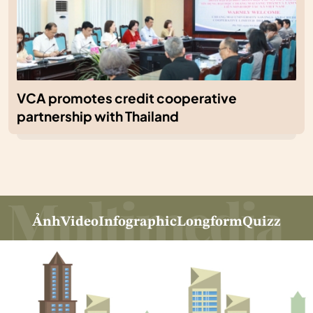
VCA promotes credit cooperative
partnership with Thailand
Ảnh
Video
Infographic
Longform
Quizz