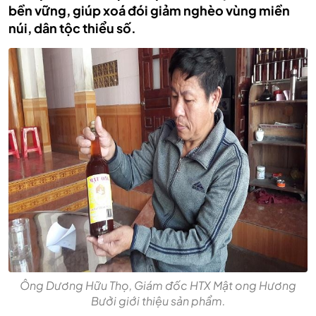
bền vững, giúp xoá đói giảm nghèo vùng miền
núi, dân tộc thiểu số.
Ông Dương Hữu Thọ, Giám đốc HTX Mật ong Hương
Bưởi giới thiệu sản phẩm.