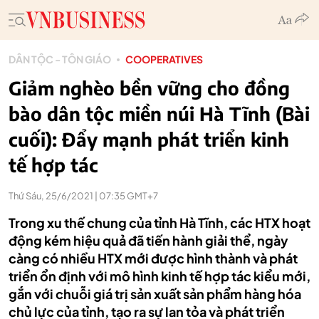
DÂN TỘC - TÔN GIÁO
COOPERATIVES
Giảm nghèo bền vững cho đồng
bào dân tộc miền núi Hà Tĩnh (Bài
cuối): Đẩy mạnh phát triển kinh
tế hợp tác
Thứ Sáu, 25/6/2021 | 07:35 GMT+7
Trong xu thế chung của tỉnh Hà Tĩnh, các HTX hoạt
động kém hiệu quả đã tiến hành giải thể, ngày
càng có nhiều HTX mới được hình thành và phát
triển ổn định với mô hình kinh tế hợp tác kiểu mới,
gắn với chuỗi giá trị sản xuất sản phẩm hàng hóa
chủ lực của tỉnh, tạo ra sự lan tỏa và phát triển