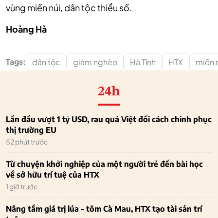
vùng miền núi, dân tộc thiểu số.
Hoàng Hà
Tags:
dân tộc
giảm nghèo
Hà Tĩnh
HTX
miền 
24h
Lần đầu vượt 1 tỷ USD, rau quả Việt đổi cách chinh phục
thị trường EU
52 phút trước
Từ chuyện khởi nghiệp của một người trẻ đến bài học
về sở hữu trí tuệ của HTX
1 giờ trước
Nâng tầm giá trị lúa - tôm Cà Mau, HTX tạo tài sản trí