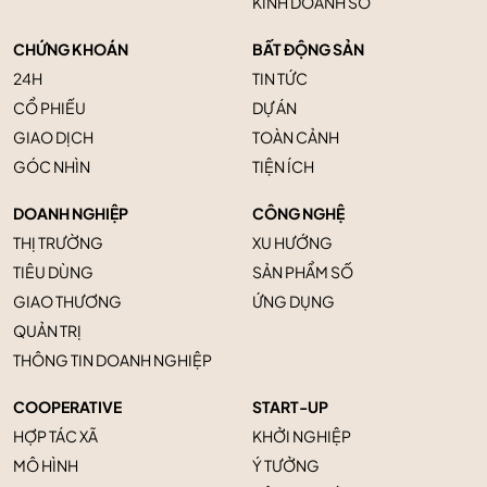
KINH DOANH SỐ
CHỨNG KHOÁN
BẤT ĐỘNG SẢN
24H
TIN TỨC
CỔ PHIẾU
DỰ ÁN
GIAO DỊCH
TOÀN CẢNH
GÓC NHÌN
TIỆN ÍCH
DOANH NGHIỆP
CÔNG NGHỆ
THỊ TRƯỜNG
XU HƯỚNG
TIÊU DÙNG
SẢN PHẨM SỐ
GIAO THƯƠNG
ỨNG DỤNG
QUẢN TRỊ
THÔNG TIN DOANH NGHIỆP
COOPERATIVE
START-UP
HỢP TÁC XÃ
KHỞI NGHIỆP
MÔ HÌNH
Ý TƯỞNG