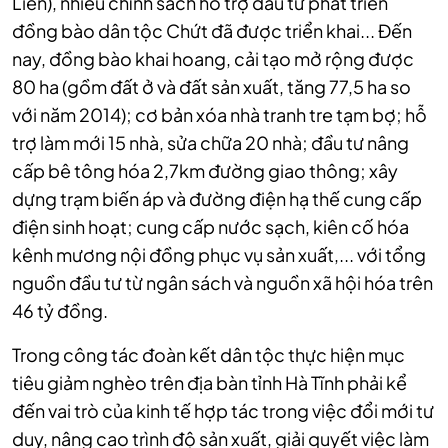
Liên), nhiều chính sách hỗ trợ đầu tư phát triển
đồng bào dân tộc Chứt đã được triển khai... Đến
nay, đồng bào khai hoang, cải tạo mở rộng được
80 ha (gồm đất ở và đất sản xuất, tăng 77,5 ha so
với năm 2014); cơ bản xóa nhà tranh tre tạm bợ; hỗ
trợ làm mới 15 nhà, sửa chữa 20 nhà; đầu tư nâng
cấp bê tông hóa 2,7km đường giao thông; xây
dựng trạm biến áp và đường điện hạ thế cung cấp
điện sinh hoạt; cung cấp nước sạch, kiên cố hóa
kênh mương nội đồng phục vụ sản xuất,... với tổng
nguồn đầu tư từ ngân sách và nguồn xã hội hóa trên
46 tỷ đồng.
Trong công tác đoàn kết dân tộc thực hiện mục
tiêu giảm nghèo trên địa bàn tỉnh Hà Tĩnh phải kể
đến vai trò của kinh tế hợp tác trong việc đổi mới tư
duy, nâng cao trình độ sản xuất, giải quyết việc làm