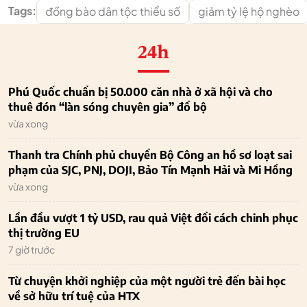
Tags:
đồng bào dân tộc thiểu số
giảm tỷ lệ hộ nghèo
24h
Phú Quốc chuẩn bị 50.000 căn nhà ở xã hội và cho
thuê đón “làn sóng chuyên gia” đổ bộ
vừa xong
Thanh tra Chính phủ chuyển Bộ Công an hồ sơ loạt sai
phạm của SJC, PNJ, DOJI, Bảo Tín Mạnh Hải và Mi Hồng
vừa xong
Lần đầu vượt 1 tỷ USD, rau quả Việt đổi cách chinh phục
thị trường EU
7 giờ trước
Từ chuyện khởi nghiệp của một người trẻ đến bài học
về sở hữu trí tuệ của HTX