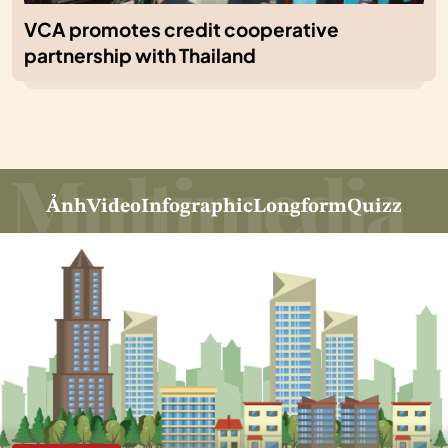
VCA promotes credit cooperative
partnership with Thailand
Ảnh
Video
Infographic
Longform
Quizz