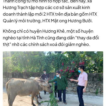
Thành công từ mô hình tổ hợp tác, đến nay, xã
Hương Trạch tập hợp các cơ sở sản xuất kinh
doanh thành lập mới 2 HTX trên địa bàn gồm HTX
Quản lý môi trường, HTX Mật ong Hương Bưởi.
Không chỉ có huyện Hương Khê, một số huyện
nghèo tại tỉnh Hà Tĩnh cũng đang dần "thay da đổi
thịt" nhờ các chính sách xoá đói giảm nghèo.