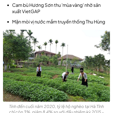
Cam bù Hương Sơn thu 'mùa vàng' nhờ sản
xuất VietGAP
Mặn mòi vị nước mắm truyền thống Thu Hùng
Tính đến cuối năm 2020, tỷ lệ hộ nghèo tại Hà Tĩnh
chỉ còn 3%, giảm 8,4% so với đầu nhiệm kỳ 2015 -