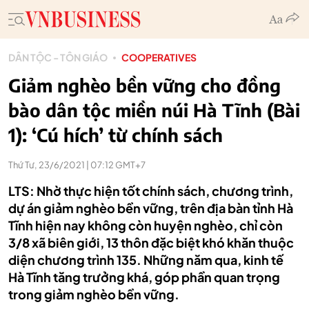
DÂN TỘC - TÔN GIÁO
COOPERATIVES
Giảm nghèo bền vững cho đồng
bào dân tộc miền núi Hà Tĩnh (Bài
1): ‘Cú hích’ từ chính sách
Thứ Tư, 23/6/2021 | 07:12 GMT+7
LTS: Nhờ thực hiện tốt chính sách, chương trình,
dự án giảm nghèo bền vững, trên địa bàn tỉnh Hà
Tĩnh hiện nay không còn huyện nghèo, chỉ còn
3/8 xã biên giới, 13 thôn đặc biệt khó khăn thuộc
diện chương trình 135. Những năm qua, kinh tế
Hà Tĩnh tăng trưởng khá, góp phần quan trọng
trong giảm nghèo bền vững.