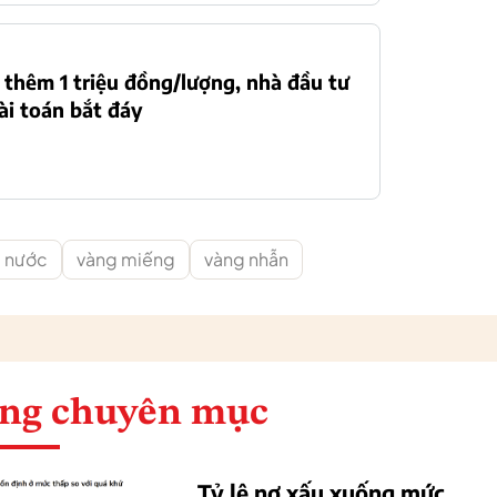
thêm 1 triệu đồng/lượng, nhà đầu tư
ài toán bắt đáy
g nước
vàng miếng
vàng nhẫn
ng chuyên mục
Tỷ lệ nợ xấu xuống mức