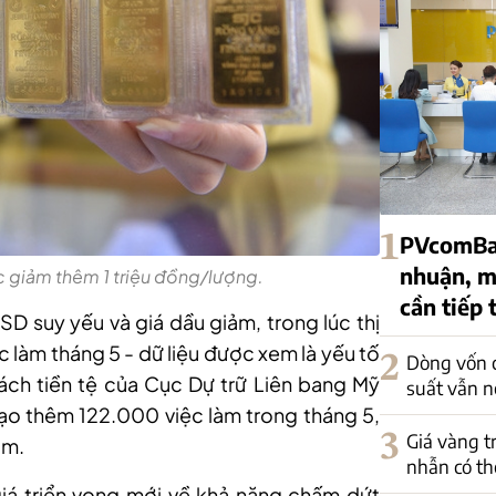
1
PVcomBan
nhuận, mộ
c giảm thêm 1 triệu đồng/lượng.
cần tiếp 
SD suy yếu và giá dầu giảm, trong lúc thị
c làm tháng 5 - dữ liệu được xem là yếu tố
2
Dòng vốn c
sách tiền tệ của Cục Dự trữ Liên bang Mỹ
suất vẫn n
tạo thêm 122.000 việc làm trong tháng 5,
3
Giá vàng t
àm.
nhẫn có th
giá triển vọng mới về khả năng chấm dứt