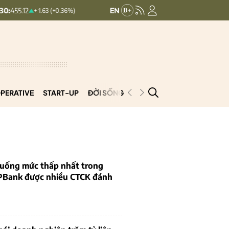
HNXINDEX:
293.44
UPCOMINDE
+ 1.63 (+0.36%)
+ 0.25 (+0.09%)
PERATIVE
START-UP
ĐỜI SỐNG
PODCAST
VNCOOP
 xuống mức thấp nhất trong
PBank được nhiều CTCK đánh