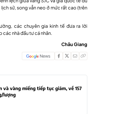
nh lệch giữa vàng SJC và giá quốc tế dù
 lịch sử, song vẫn neo ở mức rất cao (trên
ường, các chuyên gia kinh tế đưa ra lời
 các nhà đầu tư cá nhân.
Châu Giang
 và vàng miếng tiếp tục giảm, về 157
g/lượng