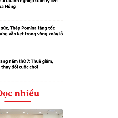
thái doanh nghiệp trăm tỷ liên
oa Hồng
 sức, Thép Pomina tăng tốc
ưng vẫn kẹt trong vòng xoáy lỗ
ang năm thứ 7: Thuế giảm,
thay đổi cuộc chơi
Đọc nhiều