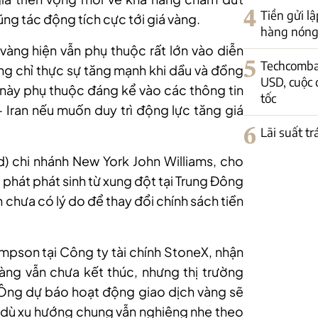
4
Tiền gửi lậ
ũng tác động tích cực tới giá vàng.
hàng nóng 
 vàng hiện vẫn phụ thuộc rất lớn vào diễn
5
Techcomban
ng chỉ thực sự tăng mạnh khi dầu và đồng
USD, cuộc 
 này phụ thuộc đáng kể vào các thông tin
tốc
 Iran nếu muốn duy trì động lực tăng giá
6
Lãi suất t
d) chi nhánh New York John Williams, cho
 phát phát sinh từ xung đột tại Trung Đông
n chưa có lý do để thay đổi chính sách tiền
mpson tại Công ty tài chính StoneX, nhận
àng vẫn chưa kết thúc, nhưng thị trường
 Ông dự báo hoạt động giao dịch vàng sẽ
 dù xu hướng chung vẫn nghiêng nhẹ theo