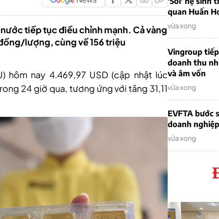
'Soi' hệ sinh 
quan Huấn H
vừa xong
 nước tiếp tục điều chỉnh mạnh. Cả vàng
 đồng/lượng, cùng về 156 triệu
Vingroup tiếp
doanh thu nh
và âm vốn
U) hôm nay 4
.
469
,
97 USD (cập nhật lúc
rong 24 giờ qua, tương ứng với tăng 31
,
11
vừa xong
EVFTA bước s
doanh nghiệp 
vừa xong