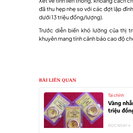
Xét về tính liên thông
, k
hoảng cách chê
đã thu hẹp nhẹ so với các đợt lập đỉnh
dưới 13 triệu đồng/lượng).
Trước diễn biến khó lường của thị tr
khuyên mang tính cảnh báo cao độ cho
BÀI LIÊN QUAN
Tài chính
Vàng nhẫn
triệu đồn
ĐỌC NGAY