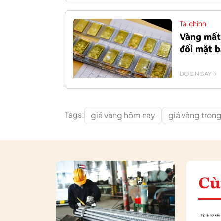
Tài chính
Vàng mất 
đối mặt b
ĐỌC NGAY
Tags:
giá vàng hôm nay
giá vàng tron
Cù