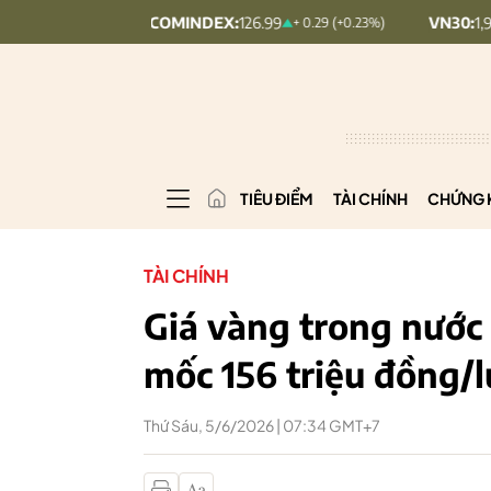
UPCOMINDEX:
126.99
VN30:
1,911.09
+ 0.29 (+0.23%)
+ 9
TIÊU ĐIỂM
TÀI CHÍNH
CHỨNG 
TÀI CHÍNH
Giá vàng trong nước 
mốc 156 triệu đồng/
Thứ Sáu, 5/6/2026 | 07:34 GMT+7