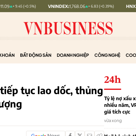
VNINDEX:
1,768.06
HNX30:
455.12
.45 (+0.5%)
+ 6.83 (+0.39%)
KHOÁN
BẤT ĐỘNG SẢN
DOANH NGHIỆP
CÔNG NGHỆ
COO
24h
tiếp tục lao dốc, thủng
Tỷ lệ nợ xấu
lượng
nhiều năm, V
giá tích cực
vừa xong