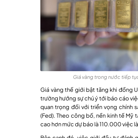
Giá vàng trong nước tiếp tụ
Giá
vàng thế giới bật tăng
khi đồng U
trường hướng sự chú ý tới báo cáo việ
quan trọng đối với triển vọng chính 
(Fed). Theo công bố, nền kinh tế Mỹ 
cao hơn mức dự báo là 110.000 việc l
Bên
cạnh đó, việc
giới đầu tư đánh 