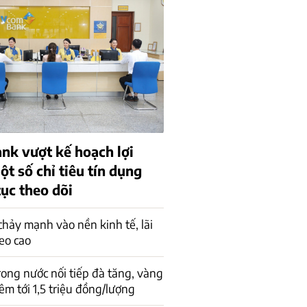
k vượt kế hoạch lợi
t số chỉ tiêu tín dụng
tục theo dõi
hảy mạnh vào nền kinh tế, lãi
eo cao
rong nước nối tiếp đà tăng, vàng
êm tới 1,5 triệu đồng/lượng