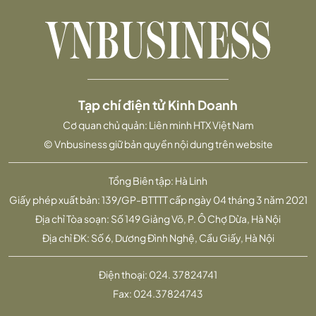
Tạp chí điện tử Kinh Doanh
Cơ quan chủ quản: Liên minh HTX Việt Nam
© Vnbusiness giữ bản quyền nội dung trên website
Tổng Biên tập: Hà Linh
Giấy phép xuất bản: 139/GP-BTTTT cấp ngày 04 tháng 3 năm 2021
Địa chỉ Tòa soạn: Số 149 Giảng Võ, P. Ô Chợ Dừa, Hà Nội
Địa chỉ ĐK: Số 6, Dương Đình Nghệ, Cầu Giấy, Hà Nội
Điện thoại:
024. 37824741
Fax:
024.37824743