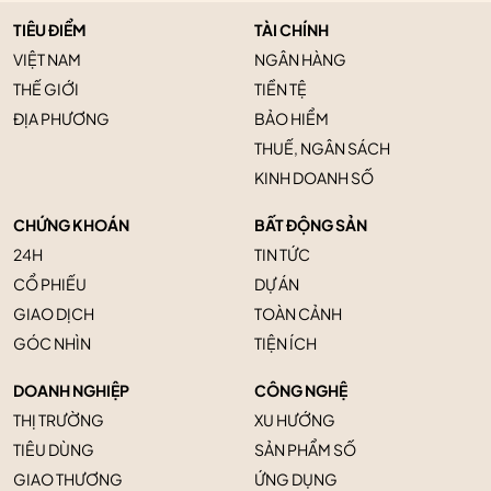
TIÊU ĐIỂM
TÀI CHÍNH
VIỆT NAM
NGÂN HÀNG
THẾ GIỚI
TIỀN TỆ
ĐỊA PHƯƠNG
BẢO HIỂM
THUẾ, NGÂN SÁCH
KINH DOANH SỐ
CHỨNG KHOÁN
BẤT ĐỘNG SẢN
24H
TIN TỨC
CỔ PHIẾU
DỰ ÁN
GIAO DỊCH
TOÀN CẢNH
GÓC NHÌN
TIỆN ÍCH
DOANH NGHIỆP
CÔNG NGHỆ
THỊ TRƯỜNG
XU HƯỚNG
TIÊU DÙNG
SẢN PHẨM SỐ
GIAO THƯƠNG
ỨNG DỤNG