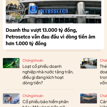
Doanh thu vượt 13.000 tỷ đồng,
Petrosetco vẫn đau đầu vì dòng tiền âm
hơn 1.000 tỷ đồng
Chứng khoán
Chứ
Loạt cổ phiếu doanh
Thé
nghiệp nhà nước tăng trần,
doa
điều gì đang kích hoạt
tro
dòng tiền?
vốn
Chứng khoán
Chứ
Cổ phiếu bảo hiểm phân
Cản
hóa: ‘Mỏ vàng’ tiền gửi
kiệ