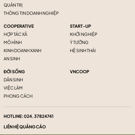
QUẢN TRỊ
THÔNG TIN DOANH NGHIỆP
COOPERATIVE
START-UP
HỢP TÁC XÃ
KHỞI NGHIỆP
MÔ HÌNH
Ý TƯỞNG
KINH DOANH XANH
HỆ SINH THÁI
AN SINH
ĐỜI SỐNG
VNCOOP
DÂN SINH
VIỆC LÀM
PHONG CÁCH
HOTLINE:
024. 37824741
LIÊN HỆ QUẢNG CÁO